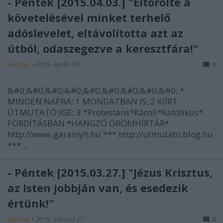
- Péntek [2015.04.03.] "Eltörölte a
követelésével minket terhelő
adóslevelet, eltávolította azt az
útból, odaszegezve a keresztfára!"
Andreas
•
2015. április 03.
0
&#0;&#0;&#0;&#0;&#0;&#0;&#0;&#0;&#0; *
MINDEN NAPRA: 1 MONDATBAN IS; 2 KIÍRT
ÚTMUTATÓ IGE; 3 *Protestáns*Károli*Katolikus*
FORDÍTÁSBAN *HANGZÓ ÖRÖMHÍRTÁR*
http://www.garainyh.hu *** http://utmutato.blog.hu
***…
- Péntek [2015.03.27.] "Jézus Krisztus,
az Isten jobbján van, és esedezik
értünk!"
Andreas
•
2015. március 27.
0