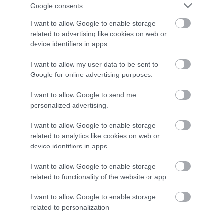
Andreas
•
2019. március 03.
0
Google consents
I want to allow Google to enable storage
&#0;&#0;&#0;&#0;&#0;&#0;&#0;&#0;&#0; *
related to advertising like cookies on web or
MINDEN NAPRA: 1 MONDATBAN IS; 2 KIÍRT
device identifiers in apps.
ÚTMUTATÓ IGE; 3*Protestáns-
RÚF*Károli*Katolikus*FORDÍTÁSBAN*HANGZÓ
I want to allow my user data to be sent to
ÖRÖMHÍRTÁR*
Google for online advertising purposes.
https://evangelikusutmutato.blog.hu/http://www.gara
*** http://utmutato.blog.hu ***…
I want to allow Google to send me
personalized advertising.
- Kedd [2016.02.16.] "Annak a
I want to allow Google to enable storage
szövetségnek a vére ez, amelyet az
related to analytics like cookies on web or
device identifiers in apps.
ÚR kötött veletek!"
I want to allow Google to enable storage
Andreas
•
2016. február 16.
0
related to functionality of the website or app.
&#0;&#0;&#0;&#0;&#0;&#0;&#0;&#0;&#0; *
I want to allow Google to enable storage
MINDEN NAPRA: 1 MONDATBAN IS; 2 KIÍRT
related to personalization.
ÚTMUTATÓ IGE; 3*Protestáns-