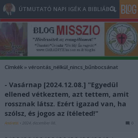
ÚTMUTATÓ NAPI IGÉK A BIBLIÁBÓL
Címkék
»
vérontás_nélkül_nincs_bűnbocsánat
- Vasárnap [2024.12.08.] "Egyedül
ellened vétkeztem, azt tettem, amit
rossznak látsz. Ezért igazad van, ha
szólsz, és jogos az ítéleted!"
Andreas
•
2024. december 08.
0