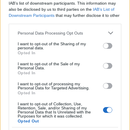
önként ment a halálba,... sokak
IAB’s list of downstream participants. This information may
vétkét vállalta magára!"
also be disclosed by us to third parties on the
IAB’s List of
Downstream Participants
that may further disclose it to other
Andreas
•
2020. április 10.
0
third parties.
Please note that this website/app uses one or more Google
Personal Data Processing Opt Outs
* MINDEN NAPRA: 1 MONDATBAN IS; 2 KIÍRT
services and may gather and store information including but
ÚTMUTATÓ IGE; 3*Protestáns-
not limited to your visit or usage behaviour. You may click to
I want to opt-out of the Sharing of my
RÚF*Károli*Katolikus*FORDÍTÁSBAN*HANGZÓ
personal data.
grant or deny consent to Google and its third-party tags to
Opted In
ÖRÖMHÍRTÁR* http://www.garainyh.hu ***
use your data for below specified purposes in below Google
https://garainyh.blog.hu/ ***
consent section.
I want to opt-out of the Sale of my
http://utmutato.blog.hu ***
Personal Data.
Opted In
http://www.garainyh.hu/utmutato/utmutato.htm
LOSUNG - Péntek [2020.04.10.] *** AZ…
I want to opt-out of processing my
Personal Data for Targeted Advertising.
Opted In
- Vasárnap [2019.03.03.] "Ezt mondja
a Seregek Ura: Igazságos ítéletet
I want to opt-out of Collection, Use,
Retention, Sale, and/or Sharing of my
Personal Data that Is Unrelated with the
hozzatok, szeretettel és irgalmasan
Purposes for which it was collected.
Opted Out
bánjatok egymással!"