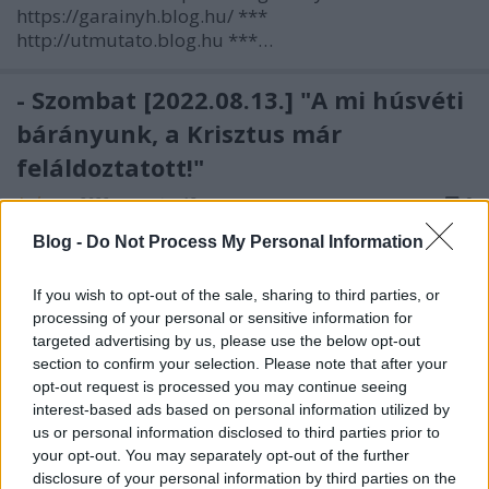
https://garainyh.blog.hu/ ***
http://utmutato.blog.hu ***…
- Szombat [2022.08.13.] "A mi húsvéti
bárányunk, a Krisztus már
feláldoztatott!"
Andreas
•
2022. augusztus 13.
0
Blog -
Do Not Process My Personal Information
&#0;&#0;&#0;&#0;&#0;&#0;&#0;&#0;&#0; *
MINDEN NAPRA: 1 MONDATBAN IS; 2 KIÍRT
If you wish to opt-out of the sale, sharing to third parties, or
ÚTMUTATÓ IGE; 3*Protestáns-
processing of your personal or sensitive information for
RÚF*Károli*Katolikus*FORDÍTÁSBAN*HANGZÓ
targeted advertising by us, please use the below opt-out
ÖRÖMHÍRTÁR* http://www.garainyh.hu ***
section to confirm your selection. Please note that after your
https://garainyh.blog.hu/ ***
opt-out request is processed you may continue seeing
http://utmutato.blog.hu ***…
interest-based ads based on personal information utilized by
us or personal information disclosed to third parties prior to
your opt-out. You may separately opt-out of the further
- Péntek [2020.04.10.] "Igaz szolgám...
disclosure of your personal information by third parties on the