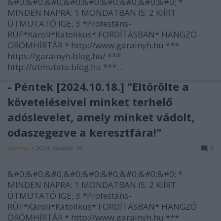
&#0;&#0;&#0;&#0;&#0;&#0;&#0;&#0;&#0; *
MINDEN NAPRA: 1 MONDATBAN IS; 2 KIÍRT
ÚTMUTATÓ IGE; 3 *Protestáns-
RÚF*Károli*Katolikus* FORDÍTÁSBAN* HANGZÓ
ÖRÖMHÍRTÁR * http://www.garainyh.hu ***
https://garainyh.blog.hu/ ***
http://utmutato.blog.hu ***…
- Péntek [2024.10.18.] "Eltörölte a
követeléseivel minket terhelő
adóslevelet, amely minket vádolt,
odaszegezve a keresztfára!"
Andreas
•
2024. október 18.
0
&#0;&#0;&#0;&#0;&#0;&#0;&#0;&#0;&#0; *
MINDEN NAPRA: 1 MONDATBAN IS; 2 KIÍRT
ÚTMUTATÓ IGE; 3 *Protestáns-
RÚF*Károli*Katolikus* FORDÍTÁSBAN* HANGZÓ
ÖRÖMHÍRTÁR * http://www.garainyh.hu ***