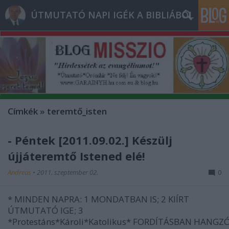
ÚTMUTATÓ NAPI IGÉK A BIBLIÁBÓL
Címkék
»
teremtő_isten
- Péntek [2011.09.02.] Készülj
újjáteremtő Istened elé!
Andreas
•
2011. szeptember 02.
0
* MINDEN NAPRA: 1 MONDATBAN IS; 2 KIÍRT
ÚTMUTATÓ IGE; 3
*Protestáns*Károli*Katolikus* FORDÍTÁSBAN HA