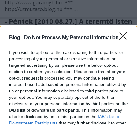
http://www.garainyh.hu ***
http://utmutato.blog.hu *** …
- Péntek [2010.08.27.] A teremtő Isten
dicsőítése mennyen és földön
Blog -
Do Not Process My Personal Information
Andreas
•
2010. augusztus 27.
0
If you wish to opt-out of the sale, sharing to third parties, or
*MINDEN NAPRA:1 MONDATBAN IS; 2 ÚTMUTATÓ
processing of your personal or sensitive information for
IGE, 3 FORDÍTÁSBANhttp://www.garainyh.hu ***
targeted advertising by us, please use the below opt-out
http://utmutato.blog.hu ***
section to confirm your selection. Please note that after your
http://www.garainyh.hu/utmutato/utmutato.htm - Pén
opt-out request is processed you may continue seeing
[2010.08.27.] *** AZ ÚRISTEN MAI KIJELENTÉSE A
interest-based ads based on personal information utilized by
SZENTÍRÁSBÓL…
us or personal information disclosed to third parties prior to
your opt-out. You may separately opt-out of the further
disclosure of your personal information by third parties on the
- Péntek [2010.02.05.] Az Atya
IAB’s list of downstream participants. This information may
gyermekei vagyunk a Fiú érdeméért
also be disclosed by us to third parties on the
IAB’s List of
Downstream Participants
that may further disclose it to other
Andreas
•
2010. február 05.
0
third parties.