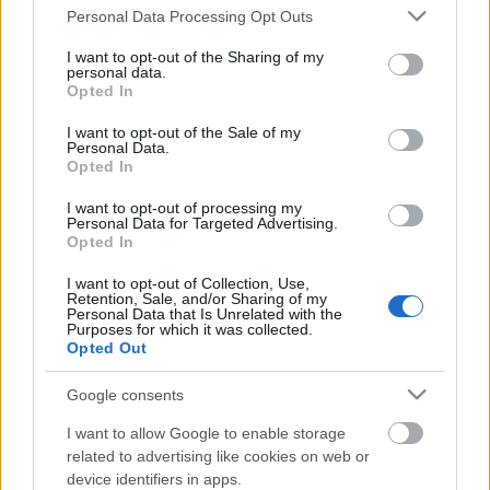
Please note that this website/app uses one or more Google
*MINDEN NAPRA:1 MONDATBAN IS; 2 ÚTMUTATÓ
Personal Data Processing Opt Outs
services and may gather and store information including but
IGE, 3 FORDÍTÁSBANhttp://www.garainyh.hu ***
not limited to your visit or usage behaviour. You may click to
I want to opt-out of the Sharing of my
http://utmutato.blog.hu ***
personal data.
grant or deny consent to Google and its third-party tags to
http://www.garainyh.hu/utmutato - Péntek
Opted In
use your data for below specified purposes in below Google
[2010.02.05.] Zsolt 22,11Gal 3,26 Már anyám
consent section.
I want to opt-out of the Sale of my
ölében is rád…
Personal Data.
Opted In
- Vasárnap [2010.01.31.] A világ
I want to opt-out of processing my
Personal Data for Targeted Advertising.
teremtésének kijelentett titka
Opted In
Andreas
•
2010. január 31.
0
I want to opt-out of Collection, Use,
Retention, Sale, and/or Sharing of my
Personal Data that Is Unrelated with the
*MINDEN NAPRA:1 MONDATBAN IS; 2 ÚTMUTATÓ
Purposes for which it was collected.
IGE, 3 FORDÍTÁSBANhttp://www.garainyh.hu ***
Opted Out
http://utmutato.blog.hu ***
http://www.garainyh.hu/utmutato - Vasárnap
Google consents
[2010.01.31.] Zsolt 33,6Zsid 11,3 Az ÚR igéje
I want to allow Google to enable storage
alkotta az…
related to advertising like cookies on web or
device identifiers in apps.