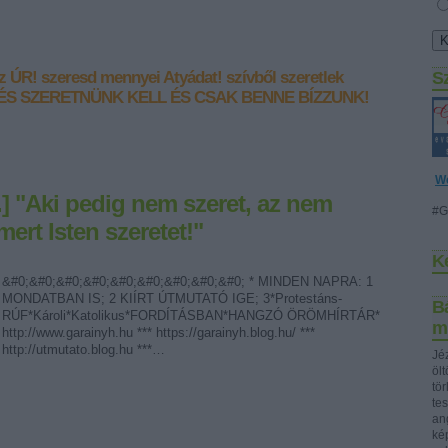
az ÚR!
szeresd mennyei Atyádat!
szívből szeretlek
S
ÉS SZERETNÜNK KELL ÉS CSAK BENNE BÍZZUNK!
W
.] "Aki pedig nem szeret, az nem
#G
mert Isten szeretet!"
K
&#0;&#0;&#0;&#0;&#0;&#0;&#0;&#0;&#0; * MINDEN NAPRA: 1
MONDATBAN IS; 2 KIÍRT ÚTMUTATÓ IGE; 3*Protestáns-
Bá
RÚF*Károli*Katolikus*FORDÍTÁSBAN*HANGZÓ ÖRÖMHÍRTÁR*
m
http://www.garainyh.hu *** https://garainyh.blog.hu/ ***
http://utmutato.blog.hu ***…
Jéz
öl
tö
te
ang
ké