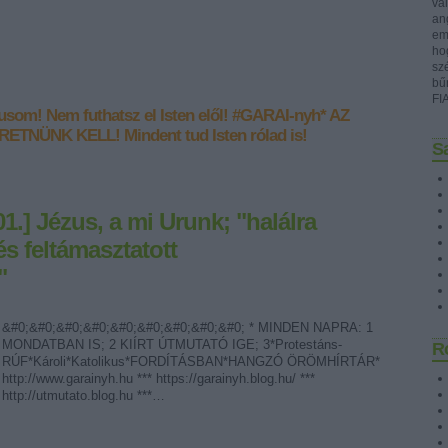
val
ang
emb
ho
sz
bű
FI
zusom!
Nem futhatsz el Isten elől!
#GARAI-nyh*
AZ
ERETNÜNK KELL!
Mindent tud Isten rólad is!
Sa
1.] Jézus, a mi Urunk; "halálra
és feltámasztatott
"
&#0;&#0;&#0;&#0;&#0;&#0;&#0;&#0;&#0; * MINDEN NAPRA: 1
MONDATBAN IS; 2 KIÍRT ÚTMUTATÓ IGE; 3*Protestáns-
R
RÚF*Károli*Katolikus*FORDÍTÁSBAN*HANGZÓ ÖRÖMHÍRTÁR*
http://www.garainyh.hu *** https://garainyh.blog.hu/ ***
http://utmutato.blog.hu ***…