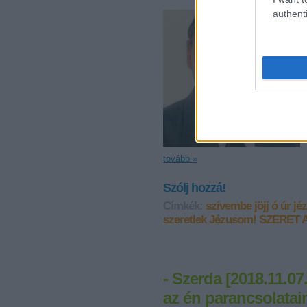
authenti
tovább »
Szólj hozzá!
Címkék:
szívembe jöjj ó úr jé
szeretlek Jézusom!
SZERET A
- Szerda [2018.11.07
az én parancsolatai