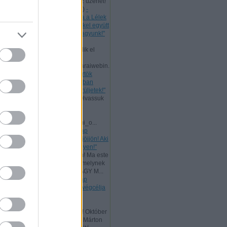
levelet, mert nekünk is szól az üzenet!
Bővebb ...
(
2024.07.11. 21:58
)
-
Csütörtök [2024.07.11.] "Maga a Lélek
tesz bizonyságot a mi lelkünkkel együtt
arról, hogy Isten gyermekei vagyunk!"
Andreas:
Ma, az ÚR Jézus
mennybemenetelével kezdődik el
Pünkösd böjtje!
www.garainyh.hu/garainyh/garaiwebin.
..
(
2024.05.09. 09:53
)
- Csütörtök
[2024.05.09.] "Örüljetek az Úrban
mindenkor! Ismét mondom: örüljetek!"
Andreas:
Nagyheti ajánlat! Olvassuk
el az ÚR Jézus evangéliumát
párhuzamosan:
www.garainyh.hu/evangeliumi_o...
(
2024.03.19. 16:04
)
- Vasárnap
[2024.03.17.] "Aki szomjazik, jöjjön! Aki
akarja, vegye az élet vizét ingyen!"
Andreas:
Kedves Látogatóim! Ma este
zárult az idei Aliansz imahét, melynek
főtémája ez volt: ELŐRE A NAGY M...
(
2024.01.15. 11:35
)
- Vasárnap
[2024.01.14.] "Mert a törvény végcélja
Krisztus, minden hívő
megigazulására!"
Andreas:
Tisztelt Látogatóim! Október
a reformáció hónapja. Luther Márton