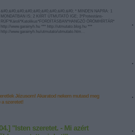
&#0;&#0;&#0;&#0;&#0;&#0;&#0;&#0;&#0; * MINDEN NAPRA: 1
MONDATBAN IS; 2 KIÍRT ÚTMUTATÓ IGE; 3*Protestáns-
RÚF*Károli*Katolikus*FORDÍTÁSBAN*HANGZÓ ÖRÖMHÍRTÁR*
http://www.garainyh.hu *** http://utmutato.blog.hu ***
http://www.garainyh.hu/utmutato/utmutato.htm…
zeretlek Jézusom!
Akaratod nekem mutasd meg
 a szeretet!
4.] "Isten szeretet. - Mi azért