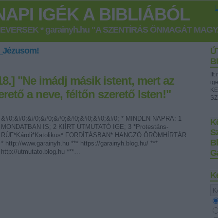
API IGÉK A BIBLIÁBÓL
GEVERSEK * garainyh.hu "A SZENTÍRÁS ÖNMAGÁT MAG
k_Jézusom!
Ú
B
It
8.] "Ne imádj másik istent, mert az
ig
KE
erető a neve, féltőn szerető Isten!"
SZ
&#0;&#0;&#0;&#0;&#0;&#0;&#0;&#0;&#0; * MINDEN NAPRA: 1
Kö
MONDATBAN IS; 2 KIÍRT ÚTMUTATÓ IGE; 3 *Protestáns-
S
RÚF*Károli*Katolikus* FORDÍTÁSBAN* HANGZÓ ÖRÖMHÍRTÁR
B
* http://www.garainyh.hu *** https://garainyh.blog.hu/ ***
http://utmutato.blog.hu ***…
G
K