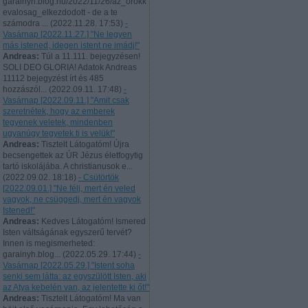
garainyh.blog.hu/2022/11/26/az_orokk
evalosag_elkezdodott - de a te
számodra ...
(
2022.11.28. 17:53
)
-
Vasárnap [2022.11.27.] "Ne legyen
más istened, idegen istent ne imádj!"
Andreas:
Túl a 11.111. bejegyzésen!
SOLI DEO GLORIA! Adatok Andreas
11112 bejegyzést írt és 485
hozzászól...
(
2022.09.11. 17:48
)
-
Vasárnap [2022.09.11.] "Amit csak
szeretnétek, hogy az emberek
tegyenek veletek, mindenben
ugyanúgy tegyetek ti is velük!"
Andreas:
Tisztelt Látogatóm! Újra
becsengettek az ÚR Jézus életfogytig
tartó iskolájába. A christianusok e...
(
2022.09.02. 18:18
)
- Csütörtök
[2022.09.01.] "Ne félj, mert én veled
vagyok, ne csüggedj, mert én vagyok
Istened!"
Andreas:
Kedves Látogatóm! Ismered
Isten váltságának egyszerű tervét?
Innen is megismerheted:
garainyh.blog...
(
2022.05.29. 17:44
)
-
Vasárnap [2022.05.29.] "Istent soha
senki sem látta: az egyszülött Isten, aki
az Atya kebelén van, az jelentette ki őt!"
Andreas:
Tisztelt Látogatóm! Ma van