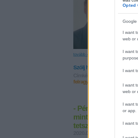
Opted 
Google 
I want t
web or d
I want t
tovább »
purpose
Szólj hozzá!
I want 
Címkék:
nagy parancsolat
*ga
felragyogott!
SZERETLEK U
I want t
web or d
I want t
- Péntek [2020.06.12
or app.
mint akik a szívünk
I want t
tetszeni!"
2020.06.12. 00:03
Andreas
I want t