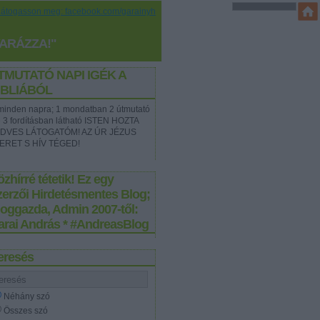
Látogasson meg: facebook.com/garainyh
YARÁZZA!"
TMUTATÓ NAPI IGÉK A
IBLIÁBÓL
t minden napra; 1 mondatban 2 útmutató
e 3 fordításban látható ISTEN HOZTA
DVES LÁTOGATÓM! AZ ÚR JÉZUS
ERET S HÍV TÉGED!
zhírré tétetik! Ez egy
zerzői Hirdetésmentes Blog;
loggazda, Admin 2007-től:
arai András * #AndreasBlog
eresés
Néhány szó
Összes szó