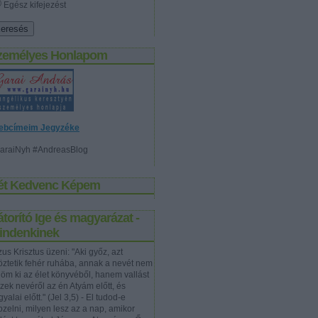
Egész kifejezést
zemélyes Honlapom
ebcímeim Jegyzéke
araiNyh #AndreasBlog
ét Kedvenc Képem
torító Ige és magyarázat -
indenkinek
us Krisztus üzeni: "Aki győz, azt
töztetik fehér ruhába, annak a nevét nem
rlöm ki az élet könyvéből, hanem vallást
szek nevéről az én Atyám előtt, és
yalai előtt." (Jel 3,5) - El tudod-e
pzelni, milyen lesz az a nap, amikor