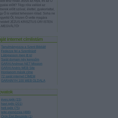
lást tesz rólad Jézus az Atya, és az Ő
yalai előtt? Tégy róla vallást az
erek előtt szóval, élettel, gyakorlattal,
gy Ő is vallást tehessen rólad. Soha ne
égyelld Őt, hiszen Ő vette magára
neidet! JÉZUS KRISZTUS ÚR! ISTEN
A MEGVÁLTÓ!
ját internet címlistám
Tanulmányozza a Szent Bibliát!
Fedezze fel a Szentírást!
Látogasson meg itt is!
Saját domain név keresőm
GARAI Andreas NET Mission
GARAI Andris WEB Site
Honlapom másik címe
72 saját internet CÍMEM
GARAINYH 100 WEB OLDALA
ovatok
éves.igék
(
15
)
havi.igék
(
201
)
heti.igék
(
75
)
lelki.elemózsia
(
486
)
Örök.Élet.Beszéde
(
1
)