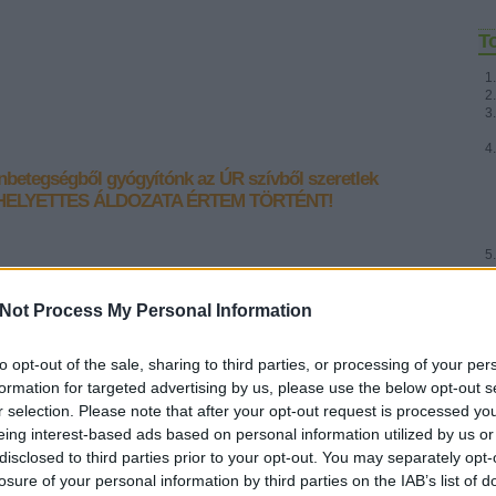
T
nbetegségből gyógyítónk az ÚR
szívből szeretlek
HELYETTES ÁLDOZATA ÉRTEM TÖRTÉNT!
] "Szeresd azért az Urat, a te
Fr
Not Process My Personal Information
edből, teljes lelkedből és teljes
to opt-out of the sale, sharing to third parties, or processing of your per
formation for targeted advertising by us, please use the below opt-out s
r selection. Please note that after your opt-out request is processed y
&#0;&#0;&#0;&#0;&#0;&#0;&#0;&#0;&#0; * MINDEN NAPRA: 1
MONDATBAN IS; 2 KIÍRT ÚTMUTATÓ IGE; 3*Protestáns-
eing interest-based ads based on personal information utilized by us or
RÚF*Károli*Katolikus*FORDÍTÁSBAN*HANGZÓ ÖRÖMHÍRTÁR*
disclosed to third parties prior to your opt-out. You may separately opt-
http://www.garainyh.hu *** https://garainyh.blog.hu/ ***
losure of your personal information by third parties on the IAB’s list of
http://utmutato.blog.hu ***…