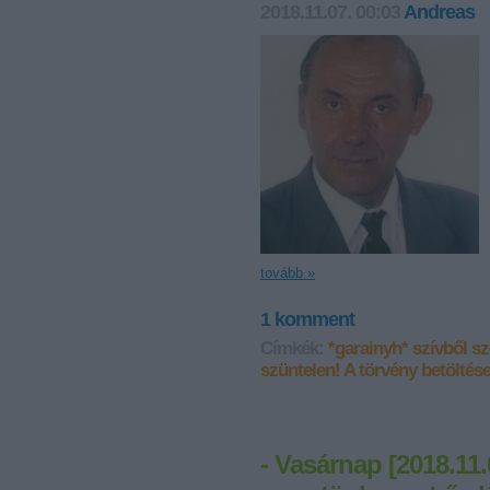
2018.11.07. 00:03
Andreas
tovább »
1
komment
Címkék:
*garainyh*
szívből s
szüntelen!
A törvény betöltése
- Vasárnap [2018.11.0