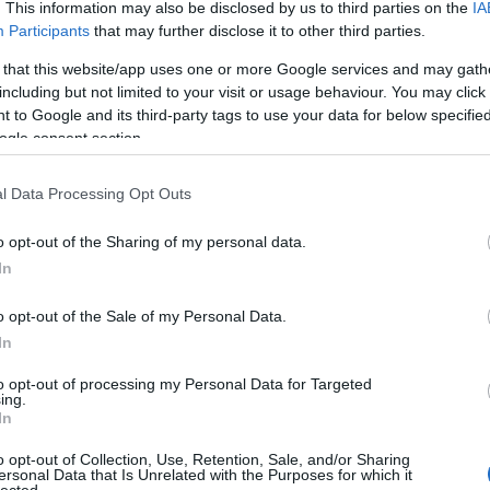
. This information may also be disclosed by us to third parties on the
IA
Participants
that may further disclose it to other third parties.
 that this website/app uses one or more Google services and may gath
including but not limited to your visit or usage behaviour. You may click 
 to Google and its third-party tags to use your data for below specifi
ogle consent section.
l Data Processing Opt Outs
zusom!
Szeretlek Uram és Istenem!
Isten
o opt-out of the Sharing of my personal data.
nk örökké!
#garainyh*
SZERESD AZ URAT A TE
In
o opt-out of the Sale of my Personal Data.
In
 "Szeresd azért az Urat, a te Istenedet
to opt-out of processing my Personal Data for Targeted
jes lelkedből és teljes erődből!"
ing.
In
&#0;&#0;&#0;&#0;&#0;&#0;&#0;&#0;&#0; * MINDEN NAPRA: 1
o opt-out of Collection, Use, Retention, Sale, and/or Sharing
MONDATBAN IS; 2 KIÍRT ÚTMUTATÓ IGE; 3*Protestáns-
ersonal Data that Is Unrelated with the Purposes for which it
RÚF*Károli*Katolikus*FORDÍTÁSBAN*HANGZÓ ÖRÖMHÍRTÁR*
lected.