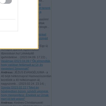
506 évvel ezelőtt bocsátotta vitá...
(
2023.10.02. 22:41
)
- Vasárnap
[2023.10.01.] "Az igazság békét teremt,
és az igazság a nyugalmat és a
biztonságot szolgálja örökké!"
Andreas:
Tisztelt hűséges Olvasóim!
Augusztus 10-től 21-ig nem voltak
elérhetőek a naponta feltöltött blogb...
(
2023.08.21. 22:46
)
- Hétfő
[2023.08.21.] "Úgy tekintsen minket
minden ember, mint Krisztus szolgáit
és Isten titkainak sáfárait!"
Andreas:
Tisztelt Látogatóim! Egy új
honlapot ajánlok figyelmükbe:
ittzesistvan.hu/ Léleképítő
igehirdetése...
(
2023.04.09. 17:22
)
-
Vasárnap [2023.04.09.] "Ők elmondták,
hogy valóban feltámadt az Úr, és
megjelent Simonnak!"
Andreas:
JÉZUS EVANGÉLIUMA - a
40 böjti hétköznapra! Hamvazószerdán
kezdődik a 40 hétköznapon át,
nagyszomb...
(
2023.02.24. 23:14
)
-
Szerda [2023.02.22.] "Mert én
hűségedben bízom, szívből ujjongok,
hogy megsegítesz. Éneklek az Úrnak,
mert jót tett velem!"
Andreas:
Kedves Christianusok!