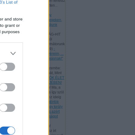
Kedves Látogatóm, te is ingyen lehetsz
B’s List of
az ő tanítványa, mert a kereszten...
(
2025.09.01. 22:03
)
- Hétfő
[2025.09.01.] "Mivel tehát nagy
er and store
főpapunk van, aki áthatolt az egeken,
Jézus, az Isten Fia, ragaszkodjunk
to grant or
hitvallásunkhoz!"
ed purposes
Andreas:
A SZENTHÁROMSÁG-HIT
LÉNYEGE A Szentháromságról
Athanasius hitvallása és reformátorunk
így tanít: "...
(
2025.06.19. 19:19
)
-
Vasárnap [2025.06.15.] "Testvéreim, ...
szeretetben szolgáljatok egymásnak!"
Andreas:
Luther egyik ismert
énekének ez a verse jutott eszembe:
"Úgy tégy és csak úgy taníts hát, Mint
Jéz...
(
2025.05.30. 23:14
)
ÖRÖK ÉLET
BESZÉDE - PÜNKÖSD BÖJTJÉBEN!
Andreas:
Kedves Látogatóim! Ma, a
munka ünnepén, az ÚR Jézus így szól
hozzánk: "Az én Atyám mind ez ideig
m...
(
2025.05.01. 18:07
)
- Csütörtök
[2025.05.01.] "Te mondod, hogy király
vagyok. Én azért születtem, és azért
jöttem a világba, hogy bizonyságot
tegyek az igazságról!"
Andreas:
Kedves Látogatóim!
Tanulmányozzuk a rómaiakhoz írt