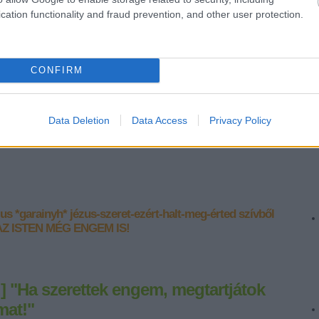
cation functionality and fraud prevention, and other user protection.
CONFIRM
Data Deletion
Data Access
Privacy Policy
zus
*garainyh*
jézus-szeret-ezért-halt-meg-érted
szívből
Z ISTEN MÉG ENGEM IS!
.] "Ha szerettek engem, megtartjátok
mat!"