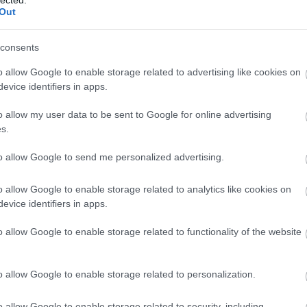
http://www.garainyh.hu *** https://garainyh.blog.hu/ ***
Out
http://utmutato.blog.hu ***…
consents
o allow Google to enable storage related to advertising like cookies on
evice identifiers in apps.
o allow my user data to be sent to Google for online advertising
s.
to allow Google to send me personalized advertising.
rainyh*
szívből szeretlek Jézusom!
Jézus dicsősége
RAM ERŐSSÉGEM!
o allow Google to enable storage related to analytics like cookies on
evice identifiers in apps.
o allow Google to enable storage related to functionality of the website
.] "Az evangéliumot úgy hirdetjük,
et vizsgáló Istennek akarunk
o allow Google to enable storage related to personalization.
o allow Google to enable storage related to security, including