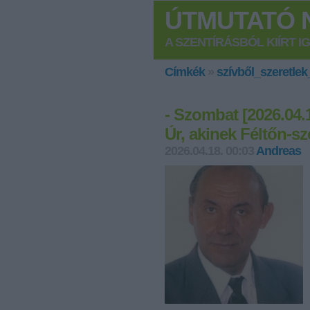
ÚTMUTATÓ N
A SZENTÍRÁSBÓL KIÍRT I
Címkék
»
szívből_szeretle
- Szombat [2026.04.1
Úr, akinek Féltőn-sz
2026.04.18. 00:03
Andreas