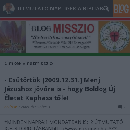
ÚTMUTATÓ NAPI IGÉK A BIBLIÁBÓL
Címkék
»
netmisszió
- Csütörtök [2009.12.31.] Menj
Jézushoz jövőre is - hogy Boldog Új
Életet Kaphass tőle!
Andreas
•
2009. december 31.
2
*MINDEN NAPRA:1 MONDATBAN IS; 2 ÚTMUTATÓ
IGE, 3 FORDÍTÁSBANhttp://www.garainyh.hu ***