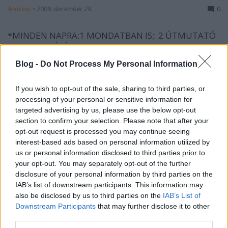
Andreas
•
2009. december 29.
0
*MINDEN NAPRA:1 MONDATBAN IS; 2 ÚTMUTATÓ
IGE, 3 FORDÍTÁSBANhttp://www.garainyh.hu ***
http://utmutato.blog.hu ***
Blog -
Do Not Process My Personal Information
http://www.garainyh.hu/utmutato - Kedd
[2009.12.29.] Zsolt 33,9Jn 9,7 mert amit ő
If you wish to opt-out of the sale, sharing to third parties, or
mondott, meglett, és…
processing of your personal or sensitive information for
targeted advertising by us, please use the below opt-out
- Hétfő [2009.12.28.] Ragadd meg a
section to confirm your selection. Please note that after your
opt-out request is processed you may continue seeing
téged szerető Isten Krisztusban
interest-based ads based on personal information utilized by
felkínált kegyelmét!
us or personal information disclosed to third parties prior to
your opt-out. You may separately opt-out of the further
Andreas
•
2009. december 28.
0
disclosure of your personal information by third parties on the
IAB’s list of downstream participants. This information may
*MINDEN NAPRA:1 MONDATBAN IS; 2 ÚTMUTATÓ
also be disclosed by us to third parties on the
IAB’s List of
IGE, 3 FORDÍTÁSBANhttp://www.garainyh.hu ***
Downstream Participants
that may further disclose it to other
http://utmutato.blog.hu ***
third parties.
http://www.garainyh.hu/utmutato - Hétfő