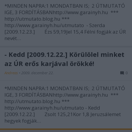
*MINDEN NAPRA:1 MONDATBAN IS; 2 ÚTMUTATÓ
IGE, 3 FORDÍTÁSBANhttp://www.garainyh.hu ***
http://utmutato.blog.hu ***
http://www.garainyh.hu/utmutato - Szerda
[2009.12.23.] Ézs 59,19Jel 15,4 Félni fogják az ÚR
nevét…
- Kedd [2009.12.22.] Körülölel minket
az ÚR erős karjával örökké!
Andreas
•
2009. december 22.
0
*MINDEN NAPRA:1 MONDATBAN IS; 2 ÚTMUTATÓ
IGE, 3 FORDÍTÁSBANhttp://www.garainyh.hu ***
http://utmutato.blog.hu ***
http://www.garainyh.hu/utmutato - Kedd
[2009.12.22.] Zsolt 125,21Kor 1,8 Jeruzsálemet
hegyek fogják…