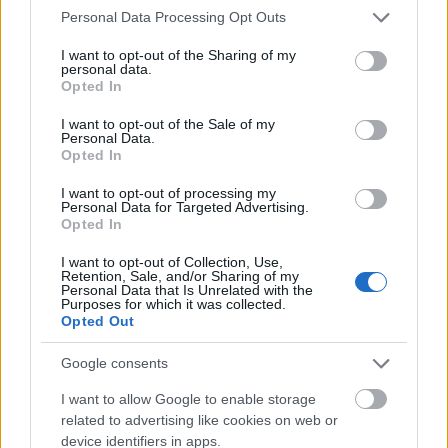
Please note that this website/app uses one or more Google
Personal Data Processing Opt Outs
[2009.12.28.] 5Móz 23,6Gal 2,21 De Istened, az
services and may gather and store information including but
ÚR, nem akarta…
not limited to your visit or usage behaviour. You may click to
I want to opt-out of the Sharing of my
personal data.
grant or deny consent to Google and its third-party tags to
Opted In
- Vasárnap [2009.12.27.] Jézus, te
use your data for below specified purposes in below Google
consent section.
vagy a testté lett Ige!
I want to opt-out of the Sale of my
Personal Data.
Opted In
Andreas
•
2009. december 27.
0
I want to opt-out of processing my
Personal Data for Targeted Advertising.
*MINDEN NAPRA:1 MONDATBAN IS; 2 ÚTMUTATÓ
Opted In
IGE, 3 FORDÍTÁSBANhttp://www.garainyh.hu ***
http://utmutato.blog.hu ***
I want to opt-out of Collection, Use,
http://www.garainyh.hu/utmutato- Vasárnap
Retention, Sale, and/or Sharing of my
Personal Data that Is Unrelated with the
[2009.12.27.] Ezsd 9,13Jn 11,27 Mindazok után,
Purposes for which it was collected.
amik utolértek…
Opted Out
Google consents
- Szombat [2009.12.26.] Karácsonykor
I want to allow Google to enable storage
megjelent a mi üdvözítő Istenünk
related to advertising like cookies on web or
jósága és emberszeretete!
device identifiers in apps.