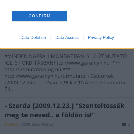
URam, Istenem!…
CONFIRM
- Csütörtök [2009.12.24.] Isten szava:
örömüzenet
Data Deletion
Data Access
Privacy Policy
Andreas
•
2009. december 24.
0
*MINDEN NAPRA:1 MONDATBAN IS; 2 ÚTMUTATÓ
IGE, 3 FORDÍTÁSBANhttp://www.garainyh.hu ***
http://utmutato.blog.hu ***
http://www.garainyh.hu/utmutato - Csütörtök
[2009.12.24.] 1Sám 3,9Lk 2,10 Azért ezt mondta
Éli…
- Szerda [2009.12.23.] "Szenteltessék
meg te neved.. a földön is!"
Andreas
•
2009. december 23.
0