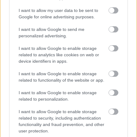
Andreas
•
2009. december 26.
0
I want to allow my user data to be sent to
Google for online advertising purposes.
*MINDEN NAPRA:1 MONDATBAN IS; 2 ÚTMUTATÓ
IGE, 3 FORDÍTÁSBANhttp://www.garainyh.hu ***
I want to allow Google to send me
http://utmutato.blog.hu ***
personalized advertising.
http://www.garainyh.hu/utmutato- Szombat
I want to allow Google to enable storage
[2009.12.26.] Ézs 12,5ApCsel 6,8 Énekeljétek,
related to analytics like cookies on web or
hogy milyen fenséges…
device identifiers in apps.
- Péntek [2009.12.25.] Karácsonyi
I want to allow Google to enable storage
related to functionality of the website or app.
arany-evangélium mindenkinek!
Andreas
•
2009. december 25.
0
I want to allow Google to enable storage
related to personalization.
*MINDEN NAPRA:1 MONDATBAN IS; 2 ÚTMUTATÓ
I want to allow Google to enable storage
IGE, 3 FORDÍTÁSBANhttp://www.garainyh.hu ***
related to security, including authentication
http://utmutato.blog.hu ***
functionality and fraud prevention, and other
http://www.garainyh.hu/utmutato- Péntek
user protection.
[2009.12.25.] Zsolt 109,26Jn 3,16 Segíts meg,