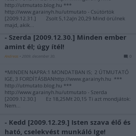
http://utmutato.blog.hu ***
http://www.garainyh.hu/utmutato - Csütörtök
[2009.12.31.] Zsolt 5,12aJn 20,29 Mind örülnek
majd, akik…
- Szerda [2009.12.30.] Minden ember
amint él; úgy ítél!
Andreas
•
2009. december 30.
0
*MINDEN NAPRA:1 MONDATBAN IS; 2 ÚTMUTATÓ
IGE, 3 FORDÍTÁSBANhttp://www.garainyh.hu ***
http://utmutato.blog.hu ***
http://www.garainyh.hu/utmutato - Szerda
[2009.12.30.] Ez 18,25Mt 20,15 Ti azt mondjátok:
Nem…
- Kedd [2009.12.29.] Isten szava élő és
ható, cselekvést munkáló Ige!