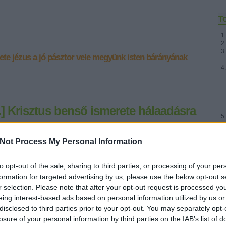
T
ete
jézus a jó pásztor vele megyünk
isten bárányának
.] Krisztus benső ismerete hálaadásra
Fr
Not Process My Personal Information
*MINDEN NAPRA:1 MONDATBAN IS; 2 ÚTMUTATÓ IGE, 3
FORDÍTÁSBANhttp://www.garainyh.hu *** http://utmutato.blog.hu
to opt-out of the sale, sharing to third parties, or processing of your per
*** http://www.garainyh.hu/utmutato- Péntek [2010.03.26.]
Zsolt 13,6b2Kor 2,14 Éneklek az ÚRnak, mert jót tett…
formation for targeted advertising by us, please use the below opt-out s
r selection. Please note that after your opt-out request is processed y
eing interest-based ads based on personal information utilized by us or
disclosed to third parties prior to your opt-out. You may separately opt-
losure of your personal information by third parties on the IAB’s list of