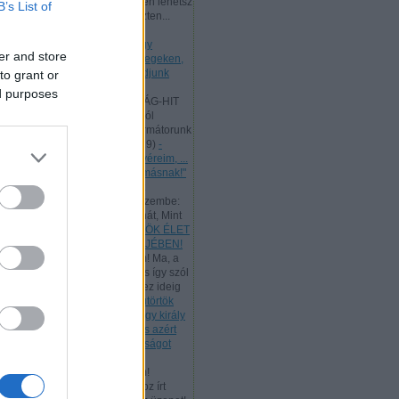
Kedves Látogatóm, te is ingyen lehetsz
B’s List of
az ő tanítványa, mert a kereszten...
(
2025.09.01. 22:03
)
- Hétfő
[2025.09.01.] "Mivel tehát nagy
er and store
főpapunk van, aki áthatolt az egeken,
Jézus, az Isten Fia, ragaszkodjunk
to grant or
hitvallásunkhoz!"
ed purposes
Andreas:
A SZENTHÁROMSÁG-HIT
LÉNYEGE A Szentháromságról
Athanasius hitvallása és reformátorunk
így tanít: "...
(
2025.06.19. 19:19
)
-
Vasárnap [2025.06.15.] "Testvéreim, ...
szeretetben szolgáljatok egymásnak!"
Andreas:
Luther egyik ismert
énekének ez a verse jutott eszembe:
"Úgy tégy és csak úgy taníts hát, Mint
Jéz...
(
2025.05.30. 23:14
)
ÖRÖK ÉLET
BESZÉDE - PÜNKÖSD BÖJTJÉBEN!
Andreas:
Kedves Látogatóim! Ma, a
munka ünnepén, az ÚR Jézus így szól
hozzánk: "Az én Atyám mind ez ideig
m...
(
2025.05.01. 18:07
)
- Csütörtök
[2025.05.01.] "Te mondod, hogy király
vagyok. Én azért születtem, és azért
jöttem a világba, hogy bizonyságot
tegyek az igazságról!"
Andreas:
Kedves Látogatóim!
Tanulmányozzuk a rómaiakhoz írt