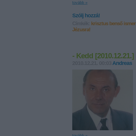
tovább »
Szólj hozzá!
Címkék:
krisztus benső ismer
Jézusra!
- Kedd [2010.12.21.]
2010.12.21. 00:03
Andreas
tovább »