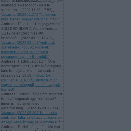
garainyh.blog.hu/2022/11/26/az_orokk
evalosag_elkezdodott - de a te
számodra ...
(
2022.11.28. 17:53
)
-
Vasárnap [2022.11.27.] "Ne legyen
más istened, idegen istent ne imádj!"
Andreas:
Túl a 11.111. bejegyzésen!
SOLI DEO GLORIA! Adatok Andreas
11112 bejegyzést írt és 485
hozzászól...
(
2022.09.11. 17:48
)
-
Vasárnap [2022.09.11.] "Amit csak
szeretnétek, hogy az emberek
tegyenek veletek, mindenben
ugyanúgy tegyetek ti is velük!"
Andreas:
Tisztelt Látogatóm! Újra
becsengettek az ÚR Jézus életfogytig
tartó iskolájába. A christianusok e...
(
2022.09.02. 18:18
)
- Csütörtök
[2022.09.01.] "Ne félj, mert én veled
vagyok, ne csüggedj, mert én vagyok
Istened!"
Andreas:
Kedves Látogatóm! Ismered
Isten váltságának egyszerű tervét?
Innen is megismerheted:
garainyh.blog...
(
2022.05.29. 17:44
)
-
Vasárnap [2022.05.29.] "Istent soha
senki sem látta: az egyszülött Isten, aki
az Atya kebelén van, az jelentette ki őt!"
Andreas:
Tisztelt Látogatóm! Ma van