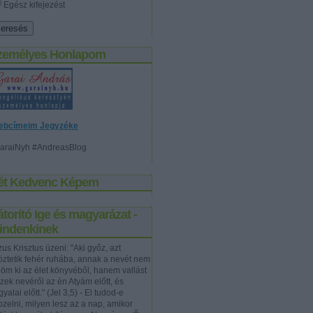
Egész kifejezést
zemélyes Honlapom
ebcímeim Jegyzéke
araiNyh #AndreasBlog
ét Kedvenc Képem
torító Ige és magyarázat -
indenkinek
us Krisztus üzeni: "Aki győz, azt
töztetik fehér ruhába, annak a nevét nem
rlöm ki az élet könyvéből, hanem vallást
szek nevéről az én Atyám előtt, és
yalai előtt." (Jel 3,5) - El tudod-e
pzelni, milyen lesz az a nap, amikor