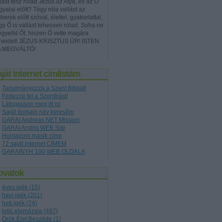
lást tesz rólad Jézus az Atya, és az Ő
yalai előtt? Tégy róla vallást az
erek előtt szóval, élettel, gyakorlattal,
gy Ő is vallást tehessen rólad. Soha ne
égyelld Őt, hiszen Ő vette magára
neidet! JÉZUS KRISZTUS ÚR! ISTEN
A MEGVÁLTÓ!
ját internet címlistám
Tanulmányozza a Szent Bibliát!
Fedezze fel a Szentírást!
Látogasson meg itt is!
Saját domain név keresőm
GARAI Andreas NET Mission
GARAI Andris WEB Site
Honlapom másik címe
72 saját internet CÍMEM
GARAINYH 100 WEB OLDALA
ovatok
éves.igék
(
15
)
havi.igék
(
201
)
heti.igék
(
74
)
lelki.elemózsia
(
487
)
Örök.Élet.Beszéde
(
1
)