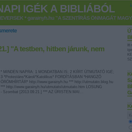
API IGÉK A BIBLIÁBÓL
GEVERSEK * garainyh.hu "A SZENTÍRÁS ÖNMAGÁT MAG
smerete
Ú
B
It
1.] "A testben, hitben járunk, nem
ig
KE
SZ
* MINDEN NAPRA: 1 MONDATBAN IS; 2 KIÍRT ÚTMUTATÓ IGE;
Kö
3 *Protestáns*Károli*Katolikus* FORDÍTÁSBAN *HANGZÓ
S
ÖRÖMHÍRTÁR* http://www.garainyh.hu *** http://utmutato.blog.hu
B
*** http://www.garainyh.hu/utmutato/utmutato.htm LOSUNG
- Szombat [2013.09.21.] *** AZ ÚRISTEN MAI…
G
K