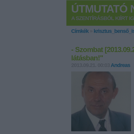
ÚTMUTATÓ N
A SZENTÍRÁSBÓL KIÍRT I
Címkék
»
krisztus_benső_i
- Szombat [2013.09.2
látásban!"
2013.09.21. 00:03
Andreas