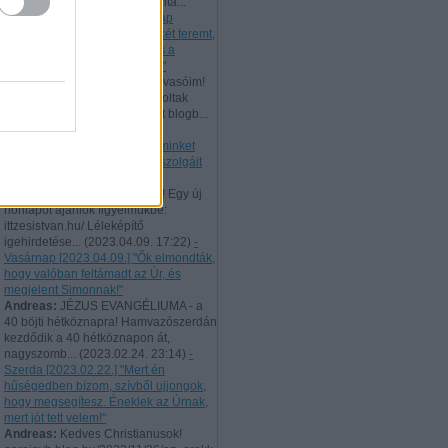
506 évvel ezelőtt bocsátotta vitá...
(
2023.10.02. 22:41
)
- Vasárnap
[2023.10.01.] "Az igazság békét teremt,
és az igazság a nyugalmat és a
biztonságot szolgálja örökké!"
Andreas:
Tisztelt hűséges Olvasóim!
Augusztus 10-től 21-ig nem voltak
elérhetőek a naponta feltöltött blogb...
(
2023.08.21. 22:46
)
- Hétfő
[2023.08.21.] "Úgy tekintsen minket
minden ember, mint Krisztus szolgáit
és Isten titkainak sáfárait!"
Andreas:
Tisztelt Látogatóim! Egy új
honlapot ajánlok figyelmükbe:
ittzesistvan.hu/ Léleképítő
igehirdetése...
(
2023.04.09. 17:22
)
-
Vasárnap [2023.04.09.] "Ők elmondták,
hogy valóban feltámadt az Úr, és
megjelent Simonnak!"
Andreas:
JÉZUS EVANGÉLIUMA - a
40 böjti hétköznapra! Hamvazószerdán
kezdődik a 40 hétköznapon át,
nagyszomb...
(
2023.02.24. 23:14
)
-
Szerda [2023.02.22.] "Mert én
hűségedben bízom, szívből ujjongok,
hogy megsegítesz. Éneklek az Úrnak,
mert jót tett velem!"
Andreas:
Kedves Christianusok!