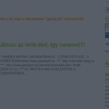
ete
a hit látja a láthatatlant
*garainyh*
nézzünk fel
S
 Jézus: az örök élet; így ismered?!
W
#G
* MINDEN NAPRA:1 MONDATBAN IS; 2 ÚTMUTATÓ IGE; 3
FORDÍTÁSBANhttp://www.garainyh.hu *** http://utmutato.blog.hu
K
*** http://www.garainyh.hu/utmutato/utmutato.htm- Kedd
[2010.12.21.] *** AZ ÚRISTEN MAI KIJELENTÉSE A
SZENTÍRÁSBÓL…
Bá
m
Jéz
öl
tö
te
ang
ké