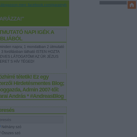
Látogasson meg: facebook.com/garainyh
YARÁZZA!"
TMUTATÓ NAPI IGÉK A
IBLIÁBÓL
t minden napra; 1 mondatban 2 útmutató
e 3 fordításban látható ISTEN HOZTA
DVES LÁTOGATÓM! AZ ÚR JÉZUS
ERET S HÍV TÉGED!
zhírré tétetik! Ez egy
zerzői Hirdetésmentes Blog;
loggazda, Admin 2007-től:
arai András * #AndreasBlog
eresés
Néhány szó
Összes szó