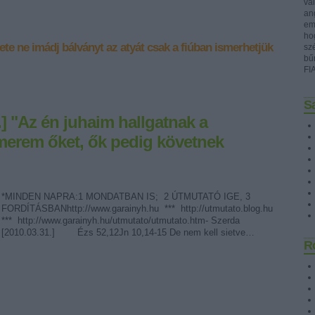
val
ang
emb
ho
ete
ne imádj bálványt
az atyát csak a fiúban ismerhetjük
sz
bű
FI
Sa
.] "Az én juhaim hallgatnak a
merem őket, ők pedig követnek
*MINDEN NAPRA:1 MONDATBAN IS; 2 ÚTMUTATÓ IGE, 3
FORDÍTÁSBANhttp://www.garainyh.hu *** http://utmutato.blog.hu
*** http://www.garainyh.hu/utmutato/utmutato.htm- Szerda
[2010.03.31.] Ézs 52,12Jn 10,14-15 De nem kell sietve…
R