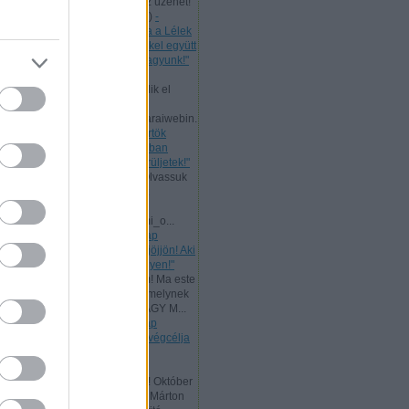
levelet, mert nekünk is szól az üzenet!
Bővebb ...
(
2024.07.11. 21:58
)
-
Csütörtök [2024.07.11.] "Maga a Lélek
tesz bizonyságot a mi lelkünkkel együtt
arról, hogy Isten gyermekei vagyunk!"
Andreas:
Ma, az ÚR Jézus
mennybemenetelével kezdődik el
Pünkösd böjtje!
www.garainyh.hu/garainyh/garaiwebin.
..
(
2024.05.09. 09:53
)
- Csütörtök
[2024.05.09.] "Örüljetek az Úrban
mindenkor! Ismét mondom: örüljetek!"
Andreas:
Nagyheti ajánlat! Olvassuk
el az ÚR Jézus evangéliumát
párhuzamosan:
www.garainyh.hu/evangeliumi_o...
(
2024.03.19. 16:04
)
- Vasárnap
[2024.03.17.] "Aki szomjazik, jöjjön! Aki
akarja, vegye az élet vizét ingyen!"
Andreas:
Kedves Látogatóim! Ma este
zárult az idei Aliansz imahét, melynek
főtémája ez volt: ELŐRE A NAGY M...
(
2024.01.15. 11:35
)
- Vasárnap
[2024.01.14.] "Mert a törvény végcélja
Krisztus, minden hívő
megigazulására!"
Andreas:
Tisztelt Látogatóim! Október
a reformáció hónapja. Luther Márton