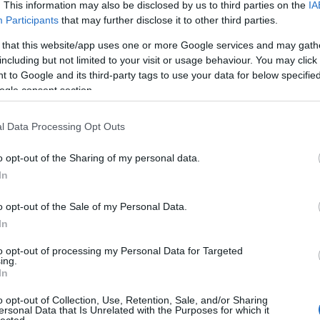
. This information may also be disclosed by us to third parties on the
IA
Participants
that may further disclose it to other third parties.
 that this website/app uses one or more Google services and may gath
including but not limited to your visit or usage behaviour. You may click 
 to Google and its third-party tags to use your data for below specifi
ogle consent section.
ek
jézussal mindig győzhetek!
krisztus benső ismerete
l Data Processing Opt Outs
SÜTI BEÁLLÍTÁSOK MÓDOSÍTÁSA
o opt-out of the Sharing of my personal data.
In
o opt-out of the Sale of my Personal Data.
In
to opt-out of processing my Personal Data for Targeted
ing.
In
o opt-out of Collection, Use, Retention, Sale, and/or Sharing
ersonal Data that Is Unrelated with the Purposes for which it
lected.