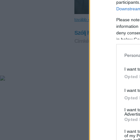
participants
Downstream 
Please note
tovább »
information 
Szólj hozzá!
deny consent
in below Go
Címkék:
istent magasztaló én
Persona
I want t
Opted 
I want t
Opted 
I want 
Advertis
Opted 
I want t
of my P
was col