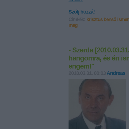
Szólj hozzá!
Címkék:
krisztus benső ismer
meg
- Szerda [2010.03.31
hangomra, és én is
engem!"
2010.03.31. 00:03
Andreas