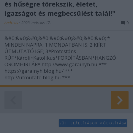
és hűségre törekszik, életet,
igazságot és megbecsülést talál!"
Andreas
•
2023. március 17.
0
&#0;&#0;&#0;&#0;&#0;&#0;&#0;&#0;&#0; *
MINDEN NAPRA: 1 MONDATBAN IS; 2 KIÍRT
ÚTMUTATÓ IGE; 3*Protestáns-
RÚF*Károli*Katolikus*FORDÍTÁSBAN*HANGZÓ
ÖRÖMHÍRTÁR* http://www.garainyh.hu ***
https://garainyh.blog.hu/ ***
http://utmutato.blog.hu ***…
SÜTI BEÁLLÍTÁSOK MÓDOSÍTÁSA