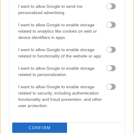
&#0;&#0;&#0;&#0;&#0;&#0;&#0;&#0;&#0; *
I want to allow Google to send me
MINDEN NAPRA: 1 MONDATBAN IS; 2 KIÍRT
personalized advertising.
ÚTMUTATÓ IGE; 3 *Protestáns-
RÚF*Károli*Katolikus* FORDÍTÁSBAN* HANGZÓ
I want to allow Google to enable storage
ÖRÖMHÍRTÁR * http://www.garainyh.hu ***
related to analytics like cookies on web or
https://garainyh.blog.hu/ ***
device identifiers in apps.
http://utmutato.blog.hu ***…
I want to allow Google to enable storage
related to functionality of the website or app.
- Vasárnap [2024.05.19.] "Amikor
eljön a Pártfogó, akit én küldök
I want to allow Google to enable storage
related to personalization.
nektek az Atyától, az igazság Lelke,
aki az Atyától származik, az tesz
I want to allow Google to enable storage
related to security, including authentication
majd bizonyságot énrólam!"
functionality and fraud prevention, and other
user protection.
Andreas
•
2024. május 19.
0
&#0;&#0;&#0;&#0;&#0;&#0;&#0;&#0;&#0; *
CONFIRM
MINDEN NAPRA: 1 MONDATBAN IS; 2 KIÍRT