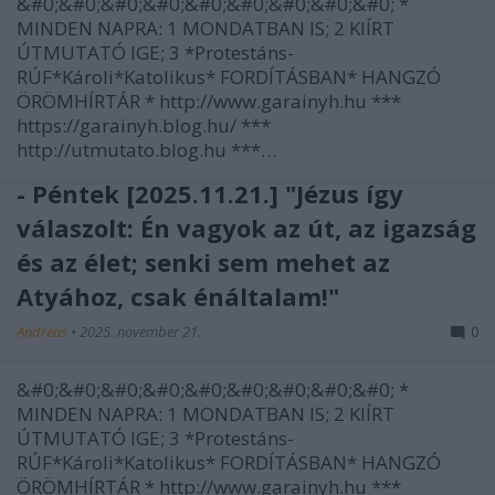
&#0;&#0;&#0;&#0;&#0;&#0;&#0;&#0;&#0; *
MINDEN NAPRA: 1 MONDATBAN IS; 2 KIÍRT
ÚTMUTATÓ IGE; 3 *Protestáns-
RÚF*Károli*Katolikus* FORDÍTÁSBAN* HANGZÓ
ÖRÖMHÍRTÁR * http://www.garainyh.hu ***
https://garainyh.blog.hu/ ***
http://utmutato.blog.hu ***…
- Péntek [2025.11.21.] "Jézus így
válaszolt: Én vagyok az út, az igazság
és az élet; senki sem mehet az
Atyához, csak énáltalam!"
Andreas
•
2025. november 21.
0
&#0;&#0;&#0;&#0;&#0;&#0;&#0;&#0;&#0; *
MINDEN NAPRA: 1 MONDATBAN IS; 2 KIÍRT
ÚTMUTATÓ IGE; 3 *Protestáns-
RÚF*Károli*Katolikus* FORDÍTÁSBAN* HANGZÓ
ÖRÖMHÍRTÁR * http://www.garainyh.hu ***