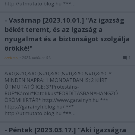
http://utmutato.blog.hu ***…
- Vasárnap [2023.10.01.] "Az igazság
békét teremt, és az igazság a
nyugalmat és a biztonságot szolgálja
örökké!"
Andreas
•
2023. október 01.
1
&#0;&#0;&#0;&#0;&#0;&#0;&#0;&#0;&#0; *
MINDEN NAPRA: 1 MONDATBAN IS; 2 KIÍRT
ÚTMUTATÓ IGE; 3*Protestáns-
RÚF*Károli*Katolikus*FORDÍTÁSBAN*HANGZÓ
ÖRÖMHÍRTÁR* http://www.garainyh.hu ***
https://garainyh.blog.hu/ ***
http://utmutato.blog.hu ***…
- Péntek [2023.03.17.] "Aki igazságra