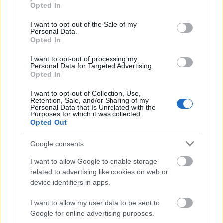
grant or deny consent to Google and its third-party tags to
hallgassatok ki! Ne féljetek senkitől,
Opted In
use your data for below specified purposes in below Google
mert az ítélet az Istené!"
consent section.
I want to opt-out of the Sale of my
Personal Data.
Andreas
•
2025. február 11.
0
Opted In
I want to opt-out of processing my
&#0;&#0;&#0;&#0;&#0;&#0;&#0;&#0;&#0; *
Personal Data for Targeted Advertising.
Opted In
MINDEN NAPRA: 1 MONDATBAN IS; 2 KIÍRT
ÚTMUTATÓ IGE; 3 *Protestáns-
I want to opt-out of Collection, Use,
RÚF*Károli*Katolikus* FORDÍTÁSBAN* HANGZÓ
Retention, Sale, and/or Sharing of my
Personal Data that Is Unrelated with the
ÖRÖMHÍRTÁR * http://www.garainyh.hu ***
Purposes for which it was collected.
https://garainyh.blog.hu/ ***
Opted Out
http://utmutato.blog.hu ***…
Google consents
- Csütörtök [2025.01.23.] "Ki vádolná
I want to allow Google to enable storage
Isten választottait? Hiszen Isten az,
related to advertising like cookies on web or
device identifiers in apps.
aki megigazít!"
I want to allow my user data to be sent to
Andreas
•
2025. január 23.
0
Google for online advertising purposes.