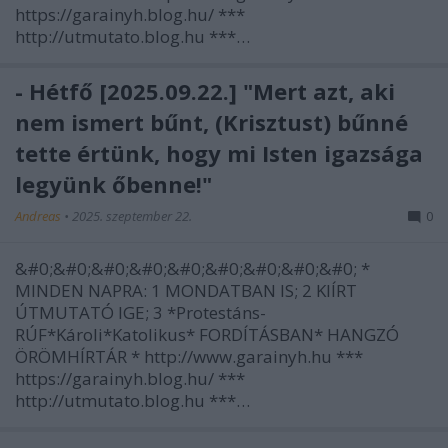
https://garainyh.blog.hu/ ***
http://utmutato.blog.hu ***…
- Hétfő [2025.09.22.] "Mert azt, aki
nem ismert bűnt, (Krisztust) bűnné
tette értünk, hogy mi Isten igazsága
legyünk őbenne!"
Andreas
•
2025. szeptember 22.
0
&#0;&#0;&#0;&#0;&#0;&#0;&#0;&#0;&#0; *
MINDEN NAPRA: 1 MONDATBAN IS; 2 KIÍRT
ÚTMUTATÓ IGE; 3 *Protestáns-
RÚF*Károli*Katolikus* FORDÍTÁSBAN* HANGZÓ
ÖRÖMHÍRTÁR * http://www.garainyh.hu ***
https://garainyh.blog.hu/ ***
http://utmutato.blog.hu ***…