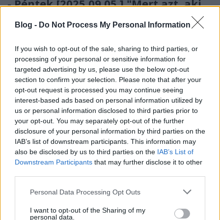
- Péntek [2025.09.05.] "Mert azt, aki
bűnt nem ismert, bűnné tette
Blog -
Do Not Process My Personal Information
értünk, hogy mi Isten igazsága
legyünk őbenne!"
If you wish to opt-out of the sale, sharing to third parties, or
processing of your personal or sensitive information for
Andreas
•
2025. szeptember 05.
0
targeted advertising by us, please use the below opt-out
section to confirm your selection. Please note that after your
&#0;&#0;&#0;&#0;&#0;&#0;&#0;&#0;&#0; *
opt-out request is processed you may continue seeing
MINDEN NAPRA: 1 MONDATBAN IS; 2 KIÍRT
interest-based ads based on personal information utilized by
us or personal information disclosed to third parties prior to
ÚTMUTATÓ IGE; 3 *Protestáns-
your opt-out. You may separately opt-out of the further
RÚF*Károli*Katolikus* FORDÍTÁSBAN* HANGZÓ
disclosure of your personal information by third parties on the
ÖRÖMHÍRTÁR * http://www.garainyh.hu ***
IAB’s list of downstream participants. This information may
https://garainyh.blog.hu/ ***
also be disclosed by us to third parties on the
IAB’s List of
http://utmutato.blog.hu ***…
Downstream Participants
that may further disclose it to other
third parties.
- Kedd [2025.02.11.] "Ne legyetek
Please note that this website/app uses one or more Google
Personal Data Processing Opt Outs
személyválogatók az ítéletben:
services and may gather and store information including but
kicsinyt úgy, mint nagyot
not limited to your visit or usage behaviour. You may click to
I want to opt-out of the Sharing of my
personal data.