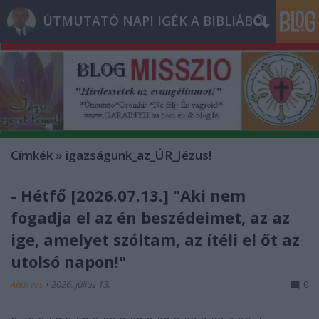
ÚTMUTATÓ NAPI IGÉK A BIBLIÁBÓL
Címkék
»
igazságunk_az_ÚR_Jézus!
- Hétfő [2026.07.13.] "Aki nem
fogadja el az én beszédeimet, az az
ige, amelyet szóltam, az ítéli el őt az
utolsó napon!"
Andreas
•
2026. július 13.
0