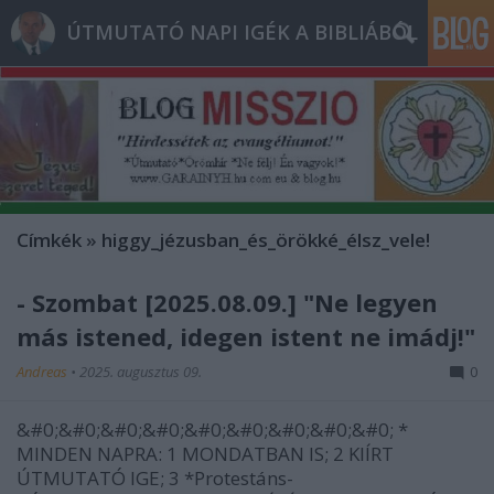
ÚTMUTATÓ NAPI IGÉK A BIBLIÁBÓL
Címkék
»
higgy_jézusban_és_örökké_élsz_vele!
- Szombat [2025.08.09.] "Ne legyen
más istened, idegen istent ne imádj!"
Andreas
•
2025. augusztus 09.
0
&#0;&#0;&#0;&#0;&#0;&#0;&#0;&#0;&#0; *
MINDEN NAPRA: 1 MONDATBAN IS; 2 KIÍRT
ÚTMUTATÓ IGE; 3 *Protestáns-