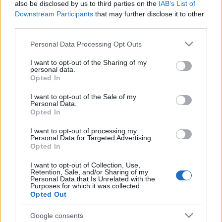
also be disclosed by us to third parties on the
IAB’s List of
ember, akinek az Úr bűnt nem
Downstream Participants
that may further disclose it to other
third parties.
tulajdonít!"
Please note that this website/app uses one or more Google
Personal Data Processing Opt Outs
Andreas
•
2021. október 05.
0
services and may gather and store information including but
not limited to your visit or usage behaviour. You may click to
I want to opt-out of the Sharing of my
personal data.
&#0;&#0;&#0;&#0;&#0;&#0;&#0;&#0;&#0; *
grant or deny consent to Google and its third-party tags to
Opted In
MINDEN NAPRA: 1 MONDATBAN IS; 2 KIÍRT
use your data for below specified purposes in below Google
ÚTMUTATÓ IGE; 3*Protestáns-
consent section.
I want to opt-out of the Sale of my
RÚF*Károli*Katolikus*FORDÍTÁSBAN*HANGZÓ
Personal Data.
Opted In
ÖRÖMHÍRTÁR* http://www.garainyh.hu ***
https://garainyh.blog.hu/ ***
I want to opt-out of processing my
http://utmutato.blog.hu ***…
Personal Data for Targeted Advertising.
Opted In
- Szerda [2020.11.04.] "Eltörölte a
I want to opt-out of Collection, Use,
Retention, Sale, and/or Sharing of my
követeléseivel minket terhelő
Personal Data that Is Unrelated with the
Purposes for which it was collected.
adóslevelet, ... odaszegezve a
Opted Out
keresztfára!"
Google consents