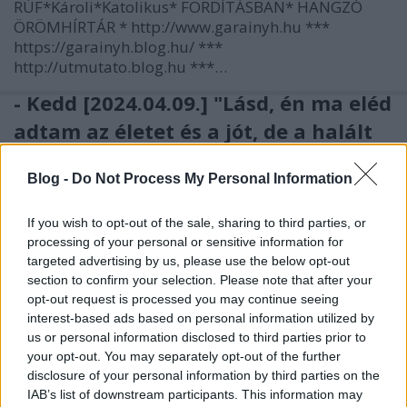
RÚF*Károli*Katolikus* FORDÍTÁSBAN* HANGZÓ
ÖRÖMHÍRTÁR * http://www.garainyh.hu ***
https://garainyh.blog.hu/ ***
http://utmutato.blog.hu ***…
- Kedd [2024.04.09.] "Lásd, én ma eléd
adtam az életet és a jót, de a halált
és a rosszat is!"
Blog -
Do Not Process My Personal Information
Andreas
•
2024. április 09.
0
If you wish to opt-out of the sale, sharing to third parties, or
&#0;&#0;&#0;&#0;&#0;&#0;&#0;&#0;&#0; *
processing of your personal or sensitive information for
MINDEN NAPRA: 1 MONDATBAN IS; 2 KIÍRT
targeted advertising by us, please use the below opt-out
ÚTMUTATÓ IGE; 3 *Protestáns-
section to confirm your selection. Please note that after your
RÚF*Károli*Katolikus* FORDÍTÁSBAN* HANGZÓ
opt-out request is processed you may continue seeing
ÖRÖMHÍRTÁR * http://www.garainyh.hu ***
interest-based ads based on personal information utilized by
https://garainyh.blog.hu/ ***
us or personal information disclosed to third parties prior to
http://utmutato.blog.hu ***…
your opt-out. You may separately opt-out of the further
disclosure of your personal information by third parties on the
IAB’s list of downstream participants. This information may
- Kedd [2021.10.05.] "Boldog az az