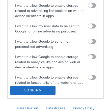
Andreas
•
2020. november 04.
0
I want to allow Google to enable storage
related to advertising like cookies on web or
&#0;&#0;&#0;&#0;&#0;&#0;&#0;&#0;&#0; *
device identifiers in apps.
MINDEN NAPRA: 1 MONDATBAN IS; 2 KIÍRT
ÚTMUTATÓ IGE; 3*Protestáns-
I want to allow my user data to be sent to
RÚF*Károli*Katolikus*FORDÍTÁSBAN*HANGZÓ
Google for online advertising purposes.
ÖRÖMHÍRTÁR* http://www.garainyh.hu ***
I want to allow Google to send me
https://garainyh.blog.hu/ ***
personalized advertising.
http://utmutato.blog.hu ***…
I want to allow Google to enable storage
- Szerda [2019.11.06.] "Mert nagy az
related to analytics like cookies on web or
device identifiers in apps.
én nevem a népek között – mondja a
Seregek Ura!"
I want to allow Google to enable storage
related to functionality of the website or app.
Andreas
•
2019. november 06.
0
CONFIRM
I want to allow Google to enable storage
* MINDEN NAPRA: 1 MONDATBAN IS; 2 KIÍRT
related to personalization.
ÚTMUTATÓ IGE; 3*Protestáns-
RÚF*Károli*Katolikus*FORDÍTÁSBAN*HANGZÓ
Data Deletion
Data Access
Privacy Policy
I want to allow Google to enable storage