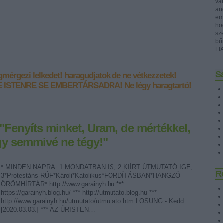
val
ang
emb
ho
sz
bű
FI
Sa
gmérgezi lelkedet!
haragudjatok de ne vétkezzetek!
E ISTENRE SE EMBERTÁRSADRA!
Ne légy haragtartó!
 "Fenyíts minket, Uram, de mértékkel,
y semmivé ne tégy!"
* MINDEN NAPRA: 1 MONDATBAN IS; 2 KIÍRT ÚTMUTATÓ IGE;
R
3*Protestáns-RÚF*Károli*Katolikus*FORDÍTÁSBAN*HANGZÓ
ÖRÖMHÍRTÁR* http://www.garainyh.hu ***
https://garainyh.blog.hu/ *** http://utmutato.blog.hu ***
http://www.garainyh.hu/utmutato/utmutato.htm LOSUNG - Kedd
[2020.03.03.] *** AZ ÚRISTEN…