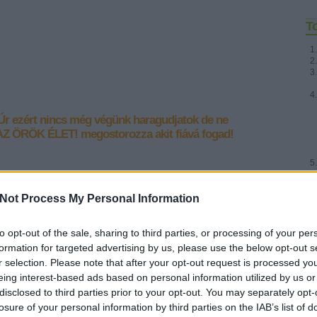
T
 Úr ezért nincs még végünk
haragudjatok de ne
 AZ ÖRÖK ÉLET!
megostorozza akit fiává fogad!
3.] "Törekedjetek mindenki iránt a
Fr
Not Process My Personal Information
t életre, amely nélkül senki sem látja
to opt-out of the sale, sharing to third parties, or processing of your per
formation for targeted advertising by us, please use the below opt-out s
r selection. Please note that after your opt-out request is processed y
&#0;&#0;&#0;&#0;&#0;&#0;&#0;&#0;&#0; * MINDEN NAPRA: 1
eing interest-based ads based on personal information utilized by us or
MONDATBAN IS; 2 KIÍRT ÚTMUTATÓ IGE; 3*Protestáns-
disclosed to third parties prior to your opt-out. You may separately opt-
RÚF*Károli*Katolikus*FORDÍTÁSBAN*HANGZÓ ÖRÖMHÍRTÁR*
https://evangelikusutmutato.blog.hu/http://www.garainyh.hu ***
losure of your personal information by third parties on the IAB’s list of