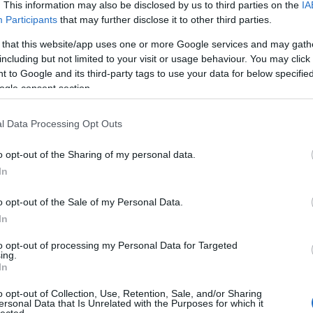
http://utmutato.blog.hu ***…
. This information may also be disclosed by us to third parties on the
IA
Participants
that may further disclose it to other third parties.
 that this website/app uses one or more Google services and may gath
including but not limited to your visit or usage behaviour. You may click 
 to Google and its third-party tags to use your data for below specifi
ogle consent section.
l Data Processing Opt Outs
néked köszöntésed ez legyen
Isten békessége minden
o opt-out of the Sharing of my personal data.
RÖMMONDÓ BÉKEKÖVET!
haragudjatok de ne
In
o opt-out of the Sale of my Personal Data.
In
SÜTI BEÁLLÍTÁSOK MÓDOSÍTÁSA
to opt-out of processing my Personal Data for Targeted
ing.
In
o opt-out of Collection, Use, Retention, Sale, and/or Sharing
ersonal Data that Is Unrelated with the Purposes for which it
lected.