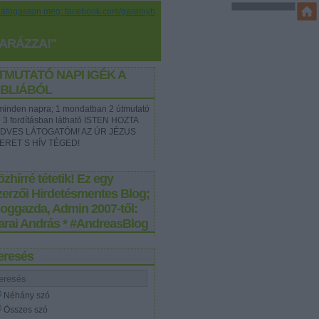
Látogasson meg: facebook.com/garainyh
YARÁZZA!"
TMUTATÓ NAPI IGÉK A
IBLIÁBÓL
t minden napra; 1 mondatban 2 útmutató
e 3 fordításban látható ISTEN HOZTA
DVES LÁTOGATÓM! AZ ÚR JÉZUS
ERET S HÍV TÉGED!
zhírré tétetik! Ez egy
zerzői Hirdetésmentes Blog;
loggazda, Admin 2007-től:
arai András * #AndreasBlog
eresés
Néhány szó
Összes szó