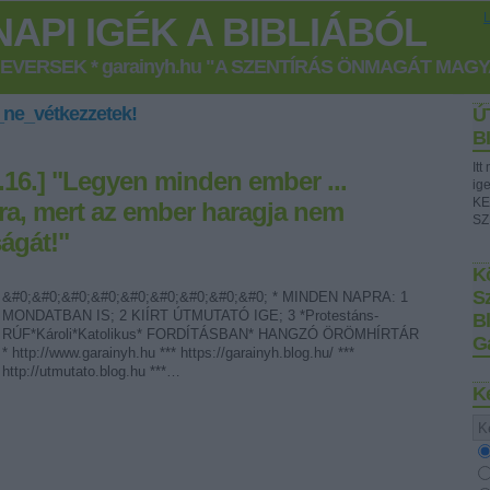
API IGÉK A BIBLIÁBÓL
GEVERSEK * garainyh.hu "A SZENTÍRÁS ÖNMAGÁT MAG
ne_vétkezzetek!
Ú
B
It
4.16.] "Legyen minden ember ...
ig
KE
ra, mert az ember haragja nem
SZ
ságát!"
Kö
S
&#0;&#0;&#0;&#0;&#0;&#0;&#0;&#0;&#0; * MINDEN NAPRA: 1
MONDATBAN IS; 2 KIÍRT ÚTMUTATÓ IGE; 3 *Protestáns-
B
RÚF*Károli*Katolikus* FORDÍTÁSBAN* HANGZÓ ÖRÖMHÍRTÁR
G
* http://www.garainyh.hu *** https://garainyh.blog.hu/ ***
http://utmutato.blog.hu ***…
K