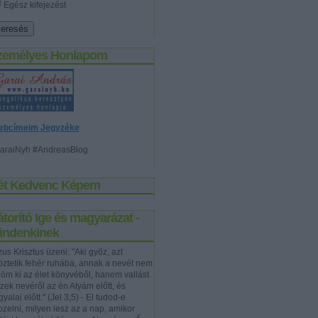
Egész kifejezést
zemélyes Honlapom
ebcímeim Jegyzéke
araiNyh #AndreasBlog
ét Kedvenc Képem
torító Ige és magyarázat -
indenkinek
us Krisztus üzeni: "Aki győz, azt
töztetik fehér ruhába, annak a nevét nem
rlöm ki az élet könyvéből, hanem vallást
szek nevéről az én Atyám előtt, és
yalai előtt." (Jel 3,5) - El tudod-e
pzelni, milyen lesz az a nap, amikor