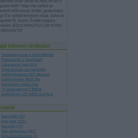
lást tesz rólad Jézus az Atya, és az Ő
yalai előtt? Tégy róla vallást az
erek előtt szóval, élettel, gyakorlattal,
gy Ő is vallást tehessen rólad. Soha ne
égyelld Őt, hiszen Ő vette magára
neidet! JÉZUS KRISZTUS ÚR! ISTEN
A MEGVÁLTÓ!
ját internet címlistám
Tanulmányozza a Szent Bibliát!
Fedezze fel a Szentírást!
Látogasson meg itt is!
Saját domain név keresőm
GARAI Andreas NET Mission
GARAI Andris WEB Site
Honlapom másik címe
72 saját internet CÍMEM
GARAINYH 100 WEB OLDALA
ovatok
éves.igék
(
15
)
havi.igék
(
201
)
heti.igék
(
74
)
lelki.elemózsia
(
487
)
Örök.Élet.Beszéde
(
1
)