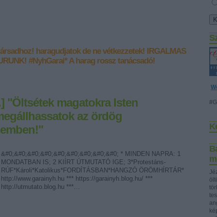
S
társadhoz!
haragudjatok de ne vétkezzetek!
IRGALMAS
 URUNK!
#NyhGarai*
A harag rossz tanácsadó!
W
.] "Öltsétek magatokra Isten
#G
megállhassatok az ördög
K
zemben!"
Bá
&#0;&#0;&#0;&#0;&#0;&#0;&#0;&#0;&#0; * MINDEN NAPRA: 1
m
MONDATBAN IS; 2 KIÍRT ÚTMUTATÓ IGE; 3*Protestáns-
RÚF*Károli*Katolikus*FORDÍTÁSBAN*HANGZÓ ÖRÖMHÍRTÁR*
Jéz
http://www.garainyh.hu *** https://garainyh.blog.hu/ ***
öl
http://utmutato.blog.hu ***…
tö
te
ang
ké