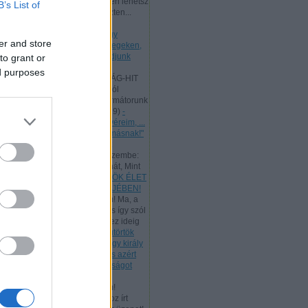
Kedves Látogatóm, te is ingyen lehetsz
B’s List of
az ő tanítványa, mert a kereszten...
(
2025.09.01. 22:03
)
- Hétfő
[2025.09.01.] "Mivel tehát nagy
er and store
főpapunk van, aki áthatolt az egeken,
Jézus, az Isten Fia, ragaszkodjunk
to grant or
hitvallásunkhoz!"
ed purposes
Andreas:
A SZENTHÁROMSÁG-HIT
LÉNYEGE A Szentháromságról
Athanasius hitvallása és reformátorunk
így tanít: "...
(
2025.06.19. 19:19
)
-
Vasárnap [2025.06.15.] "Testvéreim, ...
szeretetben szolgáljatok egymásnak!"
Andreas:
Luther egyik ismert
énekének ez a verse jutott eszembe:
"Úgy tégy és csak úgy taníts hát, Mint
Jéz...
(
2025.05.30. 23:14
)
ÖRÖK ÉLET
BESZÉDE - PÜNKÖSD BÖJTJÉBEN!
Andreas:
Kedves Látogatóim! Ma, a
munka ünnepén, az ÚR Jézus így szól
hozzánk: "Az én Atyám mind ez ideig
m...
(
2025.05.01. 18:07
)
- Csütörtök
[2025.05.01.] "Te mondod, hogy király
vagyok. Én azért születtem, és azért
jöttem a világba, hogy bizonyságot
tegyek az igazságról!"
Andreas:
Kedves Látogatóim!
Tanulmányozzuk a rómaiakhoz írt