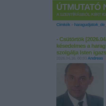
ÚTMUTATÓ N
A SZENTÍRÁSBÓL KIÍRT I
Címkék
»
haragudjatok_de_
- Csütörtök [2026.0
késedelmes a harag
szolgálja Isten igaz
2026.04.16. 00:03
Andreas