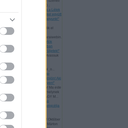
levelet, mert nekünk is szól az üzenet!
Bővebb ...
(
2024.07.11. 21:58
)
-
Csütörtök [2024.07.11.] "Maga a Lélek
tesz bizonyságot a mi lelkünkkel együtt
arról, hogy Isten gyermekei vagyunk!"
Andreas:
Ma, az ÚR Jézus
mennybemenetelével kezdődik el
Pünkösd böjtje!
www.garainyh.hu/garainyh/garaiwebin.
..
(
2024.05.09. 09:53
)
- Csütörtök
[2024.05.09.] "Örüljetek az Úrban
mindenkor! Ismét mondom: örüljetek!"
Andreas:
Nagyheti ajánlat! Olvassuk
el az ÚR Jézus evangéliumát
párhuzamosan:
www.garainyh.hu/evangeliumi_o...
(
2024.03.19. 16:04
)
- Vasárnap
[2024.03.17.] "Aki szomjazik, jöjjön! Aki
akarja, vegye az élet vizét ingyen!"
Andreas:
Kedves Látogatóim! Ma este
zárult az idei Aliansz imahét, melynek
főtémája ez volt: ELŐRE A NAGY M...
(
2024.01.15. 11:35
)
- Vasárnap
[2024.01.14.] "Mert a törvény végcélja
Krisztus, minden hívő
megigazulására!"
Andreas:
Tisztelt Látogatóim! Október
a reformáció hónapja. Luther Márton