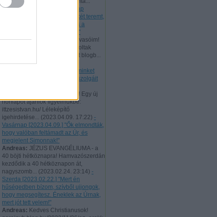
506 évvel ezelőtt bocsátotta vitá...
(
2023.10.02. 22:41
)
- Vasárnap
[2023.10.01.] "Az igazság békét teremt,
és az igazság a nyugalmat és a
biztonságot szolgálja örökké!"
Andreas:
Tisztelt hűséges Olvasóim!
Augusztus 10-től 21-ig nem voltak
elérhetőek a naponta feltöltött blogb...
(
2023.08.21. 22:46
)
- Hétfő
[2023.08.21.] "Úgy tekintsen minket
minden ember, mint Krisztus szolgáit
és Isten titkainak sáfárait!"
Andreas:
Tisztelt Látogatóim! Egy új
honlapot ajánlok figyelmükbe:
ittzesistvan.hu/ Léleképítő
igehirdetése...
(
2023.04.09. 17:22
)
-
Vasárnap [2023.04.09.] "Ők elmondták,
hogy valóban feltámadt az Úr, és
megjelent Simonnak!"
Andreas:
JÉZUS EVANGÉLIUMA - a
40 böjti hétköznapra! Hamvazószerdán
kezdődik a 40 hétköznapon át,
nagyszomb...
(
2023.02.24. 23:14
)
-
Szerda [2023.02.22.] "Mert én
hűségedben bízom, szívből ujjongok,
hogy megsegítesz. Éneklek az Úrnak,
mert jót tett velem!"
Andreas:
Kedves Christianusok!