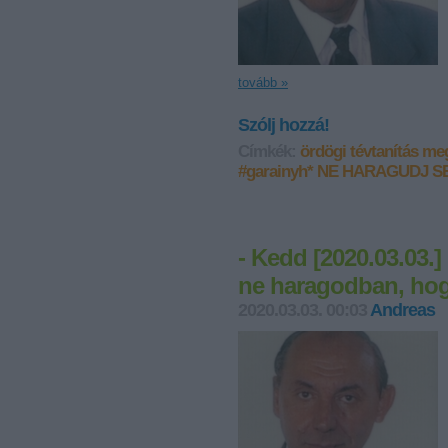
tovább »
Szólj hozzá!
Címkék:
ördögi tévtanítás me
#garainyh*
NE HARAGUDJ S
- Kedd [2020.03.03.]
ne haragodban, hog
2020.03.03. 00:03
Andreas