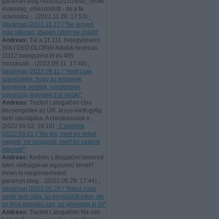
garainyh.blog.hu/2022/11/26/az_orokk
evalosag_elkezdodott - de a te
számodra ...
(
2022.11.28. 17:53
)
-
Vasárnap [2022.11.27.] "Ne legyen
más istened, idegen istent ne imádj!"
Andreas:
Túl a 11.111. bejegyzésen!
SOLI DEO GLORIA! Adatok Andreas
11112 bejegyzést írt és 485
hozzászól...
(
2022.09.11. 17:48
)
-
Vasárnap [2022.09.11.] "Amit csak
szeretnétek, hogy az emberek
tegyenek veletek, mindenben
ugyanúgy tegyetek ti is velük!"
Andreas:
Tisztelt Látogatóm! Újra
becsengettek az ÚR Jézus életfogytig
tartó iskolájába. A christianusok e...
(
2022.09.02. 18:18
)
- Csütörtök
[2022.09.01.] "Ne félj, mert én veled
vagyok, ne csüggedj, mert én vagyok
Istened!"
Andreas:
Kedves Látogatóm! Ismered
Isten váltságának egyszerű tervét?
Innen is megismerheted:
garainyh.blog...
(
2022.05.29. 17:44
)
-
Vasárnap [2022.05.29.] "Istent soha
senki sem látta: az egyszülött Isten, aki
az Atya kebelén van, az jelentette ki őt!"
Andreas:
Tisztelt Látogatóm! Ma van