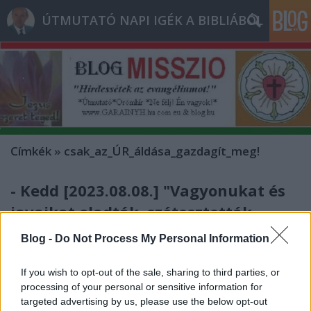
ÚTMUTATÓ NAPI IGÉK A BIBLIÁBÓL
Címkék
»
csak_az_ÚR_áldása_gazdagít_meg!
- Kedd [2023.08.08.] "Vagyonukat és
javaikat eladták, szétosztották
mindenkinek: ahogyan éppen
Blog -
Do Not Process My Personal Information
szükség volt rá!"
If you wish to opt-out of the sale, sharing to third parties, or
Andreas
•
2023. augusztus 08.
0
processing of your personal or sensitive information for
targeted advertising by us, please use the below opt-out