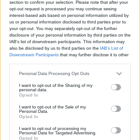
&#0;&#0;&#0;&#0;&#0;&#0;&#0;&#0;&#0; *
section to confirm your selection. Please note that after your
MINDEN NAPRA: 1 MONDATBAN IS; 2 KIÍRT
opt-out request is processed you may continue seeing
ÚTMUTATÓ IGE; 3*Protestáns-
interest-based ads based on personal information utilized by
RÚF*Károli*Katolikus*FORDÍTÁSBAN*HANGZÓ
us or personal information disclosed to third parties prior to
ÖRÖMHÍRTÁR* http://www.garainyh.hu ***
your opt-out. You may separately opt-out of the further
https://garainyh.blog.hu/ ***
disclosure of your personal information by third parties on the
http://utmutato.blog.hu ***…
IAB’s list of downstream participants. This information may
also be disclosed by us to third parties on the
IAB’s List of
- Vasárnap [2019.04.14.] "Hűséggel és
Downstream Participants
that may further disclose it to other
third parties.
szeretettel gondolt Izráel házára, és
látták a földön mindenütt Istenünk
Please note that this website/app uses one or more Google
Personal Data Processing Opt Outs
services and may gather and store information including but
szabadítását!"
not limited to your visit or usage behaviour. You may click to
I want to opt-out of the Sharing of my
personal data.
grant or deny consent to Google and its third-party tags to
Andreas
•
2019. április 14.
0
Opted In
use your data for below specified purposes in below Google
consent section.
I want to opt-out of the Sale of my
&#0;&#0;&#0;&#0;&#0;&#0;&#0;&#0;&#0; *
Personal Data.
MINDEN NAPRA: 1 MONDATBAN IS; 2 KIÍRT
Opted In
ÚTMUTATÓ IGE; 3*Protestáns-
I want to opt-out of processing my
RÚF*Károli*Katolikus*FORDÍTÁSBAN*HANGZÓ
Personal Data for Targeted Advertising.
ÖRÖMHÍRTÁR*
Opted In