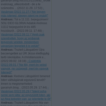
garainyh.blog.hu/2022/11/26/az_orokk
evalosag_elkezdodott - de a te
számodra ...
(
2022.11.28. 17:53
)
-
Vasárnap [2022.11.27.] "Ne legyen
más istened, idegen istent ne imádj!"
Andreas:
Túl a 11.111. bejegyzésen!
SOLI DEO GLORIA! Adatok Andreas
11112 bejegyzést írt és 485
hozzászól...
(
2022.09.11. 17:48
)
-
Vasárnap [2022.09.11.] "Amit csak
szeretnétek, hogy az emberek
tegyenek veletek, mindenben
ugyanúgy tegyetek ti is velük!"
Andreas:
Tisztelt Látogatóm! Újra
becsengettek az ÚR Jézus életfogytig
tartó iskolájába. A christianusok e...
(
2022.09.02. 18:18
)
- Csütörtök
[2022.09.01.] "Ne félj, mert én veled
vagyok, ne csüggedj, mert én vagyok
Istened!"
Andreas:
Kedves Látogatóm! Ismered
Isten váltságának egyszerű tervét?
Innen is megismerheted:
garainyh.blog...
(
2022.05.29. 17:44
)
-
Vasárnap [2022.05.29.] "Istent soha
senki sem látta: az egyszülött Isten, aki
az Atya kebelén van, az jelentette ki őt!"
Andreas:
Tisztelt Látogatóm! Ma van