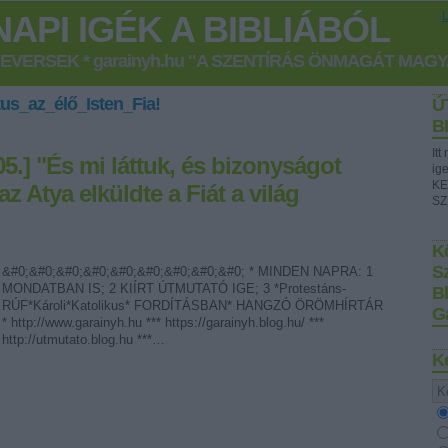
API IGÉK A BIBLIÁBÓL
GEVERSEK * garainyh.hu "A SZENTÍRÁS ÖNMAGÁT MAG
us_az_élő_Isten_Fia!
Ú
B
It
5.] "És mi láttuk, és bizonyságot
ig
KE
z Atya elküldte a Fiát a világ
SZ
Kö
S
&#0;&#0;&#0;&#0;&#0;&#0;&#0;&#0;&#0; * MINDEN NAPRA: 1
MONDATBAN IS; 2 KIÍRT ÚTMUTATÓ IGE; 3 *Protestáns-
B
RÚF*Károli*Katolikus* FORDÍTÁSBAN* HANGZÓ ÖRÖMHÍRTÁR
G
* http://www.garainyh.hu *** https://garainyh.blog.hu/ ***
http://utmutato.blog.hu ***…
K