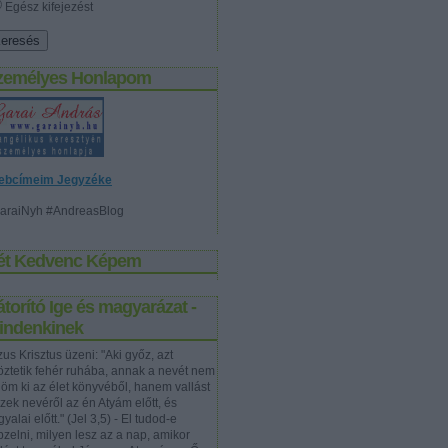
Egész kifejezést
zemélyes Honlapom
ebcímeim Jegyzéke
araiNyh #AndreasBlog
ét Kedvenc Képem
torító Ige és magyarázat -
indenkinek
us Krisztus üzeni: "Aki győz, azt
töztetik fehér ruhába, annak a nevét nem
rlöm ki az élet könyvéből, hanem vallást
szek nevéről az én Atyám előtt, és
yalai előtt." (Jel 3,5) - El tudod-e
pzelni, milyen lesz az a nap, amikor