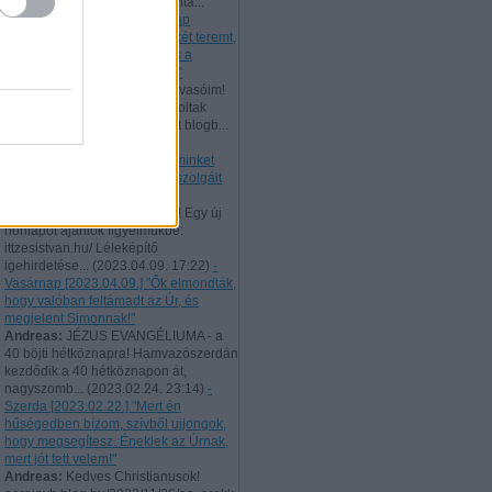
506 évvel ezelőtt bocsátotta vitá...
(
2023.10.02. 22:41
)
- Vasárnap
[2023.10.01.] "Az igazság békét teremt,
és az igazság a nyugalmat és a
biztonságot szolgálja örökké!"
Andreas:
Tisztelt hűséges Olvasóim!
Augusztus 10-től 21-ig nem voltak
elérhetőek a naponta feltöltött blogb...
(
2023.08.21. 22:46
)
- Hétfő
[2023.08.21.] "Úgy tekintsen minket
minden ember, mint Krisztus szolgáit
és Isten titkainak sáfárait!"
Andreas:
Tisztelt Látogatóim! Egy új
honlapot ajánlok figyelmükbe:
ittzesistvan.hu/ Léleképítő
igehirdetése...
(
2023.04.09. 17:22
)
-
Vasárnap [2023.04.09.] "Ők elmondták,
hogy valóban feltámadt az Úr, és
megjelent Simonnak!"
Andreas:
JÉZUS EVANGÉLIUMA - a
40 böjti hétköznapra! Hamvazószerdán
kezdődik a 40 hétköznapon át,
nagyszomb...
(
2023.02.24. 23:14
)
-
Szerda [2023.02.22.] "Mert én
hűségedben bízom, szívből ujjongok,
hogy megsegítesz. Éneklek az Úrnak,
mert jót tett velem!"
Andreas:
Kedves Christianusok!