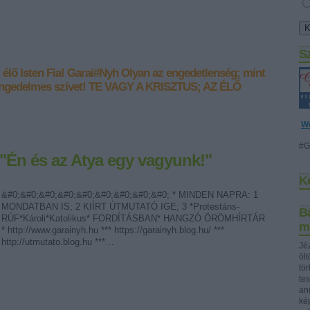
S
élő Isten Fia!
Garai#Nyh
Olyan az engedetlenség; mint
ngedelmes szívet!
TE VAGY A KRISZTUS; AZ ÉLŐ
W
#G
] "Én és az Atya egy vagyunk!"
K
&#0;&#0;&#0;&#0;&#0;&#0;&#0;&#0;&#0; * MINDEN NAPRA: 1
MONDATBAN IS; 2 KIÍRT ÚTMUTATÓ IGE; 3 *Protestáns-
Bá
RÚF*Károli*Katolikus* FORDÍTÁSBAN* HANGZÓ ÖRÖMHÍRTÁR
m
* http://www.garainyh.hu *** https://garainyh.blog.hu/ ***
http://utmutato.blog.hu ***…
Jéz
öl
tö
te
ang
ké