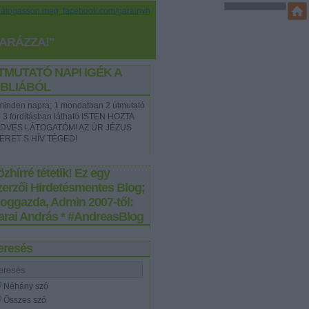
Látogasson meg: facebook.com/garainyh
YARÁZZA!"
TMUTATÓ NAPI IGÉK A
IBLIÁBÓL
t minden napra; 1 mondatban 2 útmutató
e 3 fordításban látható ISTEN HOZTA
DVES LÁTOGATÓM! AZ ÚR JÉZUS
ERET S HÍV TÉGED!
zhírré tétetik! Ez egy
zerzői Hirdetésmentes Blog;
loggazda, Admin 2007-től:
arai András * #AndreasBlog
eresés
Néhány szó
Összes szó