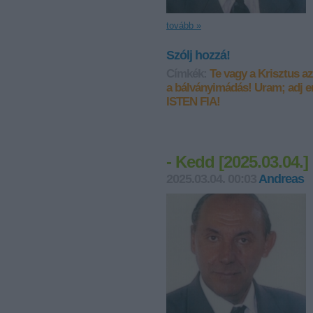
tovább »
Szólj hozzá!
Címkék:
Te vagy a Krisztus az 
a bálványimádás!
Uram; adj e
ISTEN FIA!
- Kedd [2025.03.04.
2025.03.04. 00:03
Andreas