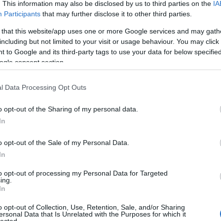
. This information may also be disclosed by us to third parties on the
IA
Participants
that may further disclose it to other third parties.
 that this website/app uses one or more Google services and may gath
including but not limited to your visit or usage behaviour. You may click 
 to Google and its third-party tags to use your data for below specifi
ogle consent section.
 út a mennybe visz!
Jézus megmentett juha vagyok én
l Data Processing Opt Outs
ten Fia!
o opt-out of the Sharing of my personal data.
In
SÜTI BEÁLLÍTÁSOK MÓDOSÍTÁSA
o opt-out of the Sale of my Personal Data.
In
to opt-out of processing my Personal Data for Targeted
ing.
In
o opt-out of Collection, Use, Retention, Sale, and/or Sharing
ersonal Data that Is Unrelated with the Purposes for which it
lected.