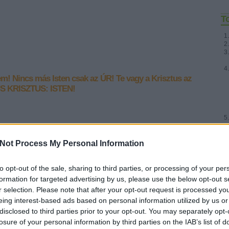
T
em!
Nincs más Isten csak az ÚR!
Te vagy a Krisztus az
S KRISZTUS: ISTEN!
] "Én vagyok a jó pásztor. A jó pásztor
Fr
Not Process My Personal Information
t!"
to opt-out of the sale, sharing to third parties, or processing of your per
&#0;&#0;&#0;&#0;&#0;&#0;&#0;&#0;&#0; * MINDEN NAPRA: 1
formation for targeted advertising by us, please use the below opt-out s
MONDATBAN IS; 2 KIÍRT ÚTMUTATÓ IGE; 3*Protestáns-
r selection. Please note that after your opt-out request is processed y
RÚF*Károli*Katolikus*FORDÍTÁSBAN*HANGZÓ ÖRÖMHÍRTÁR*
http://www.garainyh.hu *** http://utmutato.blog.hu ***
eing interest-based ads based on personal information utilized by us or
http://www.garainyh.hu/utmutato/utmutato.htm…
disclosed to third parties prior to your opt-out. You may separately opt-
losure of your personal information by third parties on the IAB’s list of