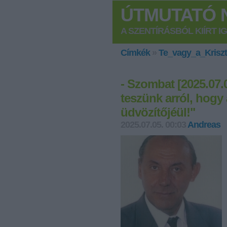
ÚTMUTATÓ N
A SZENTÍRÁSBÓL KIÍRT I
Címkék
»
Te_vagy_a_Kriszt
- Szombat [2025.07.0
teszünk arról, hogy a
üdvözítőjéül!"
2025.07.05. 00:03
Andreas