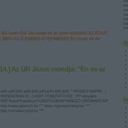
val
ang
emb
ho
sz
bű
FI
élő Isten Fia!
Jézusban itt az Isten köztünk!
AZ ATYÁT
K MEG AZ Ő EMBER-GYERMEKEI!
Én Uram és én
Sa
.14.] Az ÚR Jézus mondja: "Én és az
&#0;&#0;&#0;&#0;&#0;&#0;&#0;&#0;&#0; * MINDEN NAPRA: 1
MONDATBAN IS; 2 KIÍRT ÚTMUTATÓ IGE; 3*Protestáns-
R
RÚF*Károli*Katolikus*FORDÍTÁSBAN*HANGZÓ ÖRÖMHÍRTÁR*
http://www.garainyh.hu *** https://garainyh.blog.hu/ ***
http://utmutato.blog.hu ***…