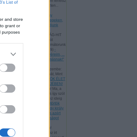
Kedves Látogatóm, te is ingyen lehetsz
B’s List of
az ő tanítványa, mert a kereszten...
(
2025.09.01. 22:03
)
- Hétfő
[2025.09.01.] "Mivel tehát nagy
er and store
főpapunk van, aki áthatolt az egeken,
Jézus, az Isten Fia, ragaszkodjunk
to grant or
hitvallásunkhoz!"
ed purposes
Andreas:
A SZENTHÁROMSÁG-HIT
LÉNYEGE A Szentháromságról
Athanasius hitvallása és reformátorunk
így tanít: "...
(
2025.06.19. 19:19
)
-
Vasárnap [2025.06.15.] "Testvéreim, ...
szeretetben szolgáljatok egymásnak!"
Andreas:
Luther egyik ismert
énekének ez a verse jutott eszembe:
"Úgy tégy és csak úgy taníts hát, Mint
Jéz...
(
2025.05.30. 23:14
)
ÖRÖK ÉLET
BESZÉDE - PÜNKÖSD BÖJTJÉBEN!
Andreas:
Kedves Látogatóim! Ma, a
munka ünnepén, az ÚR Jézus így szól
hozzánk: "Az én Atyám mind ez ideig
m...
(
2025.05.01. 18:07
)
- Csütörtök
[2025.05.01.] "Te mondod, hogy király
vagyok. Én azért születtem, és azért
jöttem a világba, hogy bizonyságot
tegyek az igazságról!"
Andreas:
Kedves Látogatóim!
Tanulmányozzuk a rómaiakhoz írt