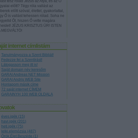
lást tesz rólad Jézus az Atya, és az Ő
yalai előtt? Tégy róla vallást az
erek előtt szóval, élettel, gyakorlattal,
gy Ő is vallást tehessen rólad. Soha ne
égyelld Őt, hiszen Ő vette magára
neidet! JÉZUS KRISZTUS ÚR! ISTEN
A MEGVÁLTÓ!
ját internet címlistám
Tanulmányozza a Szent Bibliát!
Fedezze fel a Szentírást!
Látogasson meg itt is!
Saját domain név keresőm
GARAI Andreas NET Mission
GARAI Andris WEB Site
Honlapom másik címe
72 saját internet CÍMEM
GARAINYH 100 WEB OLDALA
ovatok
éves.igék
(
15
)
havi.igék
(
201
)
heti.igék
(
75
)
lelki.elemózsia
(
487
)
Örök.Élet.Beszéde
(
1
)