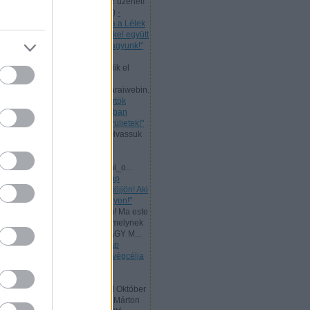
levelet, mert nekünk is szól az üzenet!
Bővebb ...
(
2024.07.11. 21:58
)
-
Csütörtök [2024.07.11.] "Maga a Lélek
tesz bizonyságot a mi lelkünkkel együtt
arról, hogy Isten gyermekei vagyunk!"
Andreas:
Ma, az ÚR Jézus
mennybemenetelével kezdődik el
Pünkösd böjtje!
www.garainyh.hu/garainyh/garaiwebin.
..
(
2024.05.09. 09:53
)
- Csütörtök
[2024.05.09.] "Örüljetek az Úrban
mindenkor! Ismét mondom: örüljetek!"
Andreas:
Nagyheti ajánlat! Olvassuk
el az ÚR Jézus evangéliumát
párhuzamosan:
www.garainyh.hu/evangeliumi_o...
(
2024.03.19. 16:04
)
- Vasárnap
[2024.03.17.] "Aki szomjazik, jöjjön! Aki
akarja, vegye az élet vizét ingyen!"
Andreas:
Kedves Látogatóim! Ma este
zárult az idei Aliansz imahét, melynek
főtémája ez volt: ELŐRE A NAGY M...
(
2024.01.15. 11:35
)
- Vasárnap
[2024.01.14.] "Mert a törvény végcélja
Krisztus, minden hívő
megigazulására!"
Andreas:
Tisztelt Látogatóim! Október
a reformáció hónapja. Luther Márton