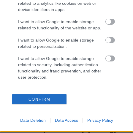
related to analytics like cookies on web or
http://utmutato.blog.hu ***…
device identifiers in apps.
- Csütörtök [2021.09.16.] "Kinyitod
I want to allow Google to enable storage
related to functionality of the website or app.
kezedet, és kielégítesz minden
élőlényt kegyelmesen; - idejében
I want to allow Google to enable storage
related to personalization.
adsz nekik eledelt!"
Andreas
•
2021. szeptember 16.
0
I want to allow Google to enable storage
related to security, including authentication
functionality and fraud prevention, and other
&#0;&#0;&#0;&#0;&#0;&#0;&#0;&#0;&#0; *
user protection.
MINDEN NAPRA: 1 MONDATBAN IS; 2 KIÍRT
ÚTMUTATÓ IGE; 3*Protestáns-
RÚF*Károli*Katolikus*FORDÍTÁSBAN*HANGZÓ
ÖRÖMHÍRTÁR* http://www.garainyh.hu ***
CONFIRM
https://garainyh.blog.hu/ ***
http://utmutato.blog.hu ***…
Data Deletion
Data Access
Privacy Policy
- Csütörtök [2021.07.15.] "Jézus így