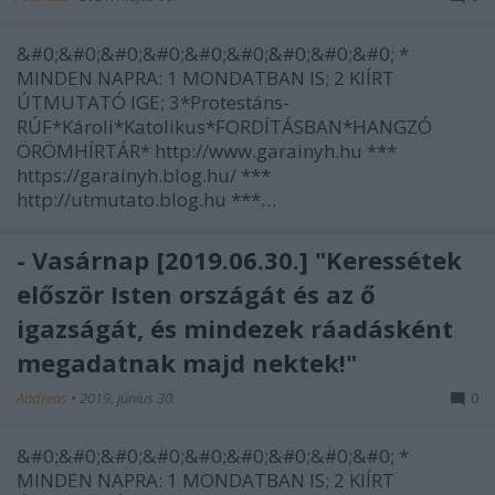
&#0;&#0;&#0;&#0;&#0;&#0;&#0;&#0;&#0; *
MINDEN NAPRA: 1 MONDATBAN IS; 2 KIÍRT
ÚTMUTATÓ IGE; 3*Protestáns-
RÚF*Károli*Katolikus*FORDÍTÁSBAN*HANGZÓ
ÖRÖMHÍRTÁR* http://www.garainyh.hu ***
https://garainyh.blog.hu/ ***
http://utmutato.blog.hu ***…
- Vasárnap [2019.06.30.] "Keressétek
először Isten országát és az ő
igazságát, és mindezek ráadásként
megadatnak majd nektek!"
Andreas
•
2019. június 30.
0
&#0;&#0;&#0;&#0;&#0;&#0;&#0;&#0;&#0; *
MINDEN NAPRA: 1 MONDATBAN IS; 2 KIÍRT