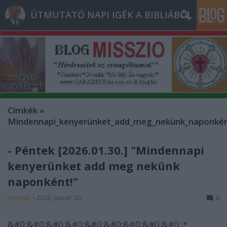
ÚTMUTATÓ NAPI IGÉK A BIBLIÁBÓL
Címkék
»
Mindennapi_kenyerünket_add_meg_nekünk_naponkén
- Péntek [2026.01.30.] "Mindennapi
kenyerünket add meg nekünk
naponként!"
Andreas
•
2026. január 30.
0
&#0;&#0;&#0;&#0;&#0;&#0;&#0;&#0;&#0; *