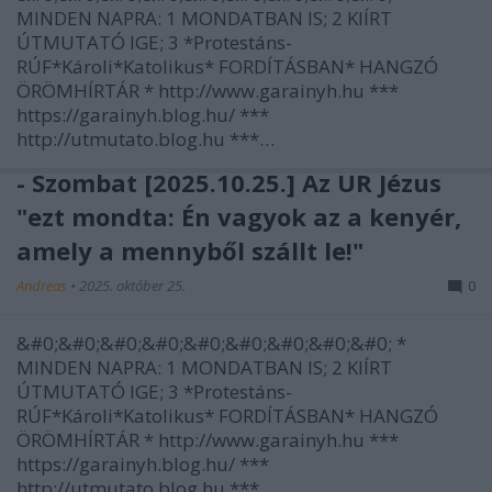
MINDEN NAPRA: 1 MONDATBAN IS; 2 KIÍRT
ÚTMUTATÓ IGE; 3 *Protestáns-
RÚF*Károli*Katolikus* FORDÍTÁSBAN* HANGZÓ
ÖRÖMHÍRTÁR * http://www.garainyh.hu ***
https://garainyh.blog.hu/ ***
http://utmutato.blog.hu ***…
- Szombat [2025.10.25.] Az ÚR Jézus
"ezt mondta: Én vagyok az a kenyér,
amely a mennyből szállt le!"
Andreas
•
2025. október 25.
0
&#0;&#0;&#0;&#0;&#0;&#0;&#0;&#0;&#0; *
MINDEN NAPRA: 1 MONDATBAN IS; 2 KIÍRT
ÚTMUTATÓ IGE; 3 *Protestáns-
RÚF*Károli*Katolikus* FORDÍTÁSBAN* HANGZÓ
ÖRÖMHÍRTÁR * http://www.garainyh.hu ***
https://garainyh.blog.hu/ ***
http://utmutato.blog.hu ***…