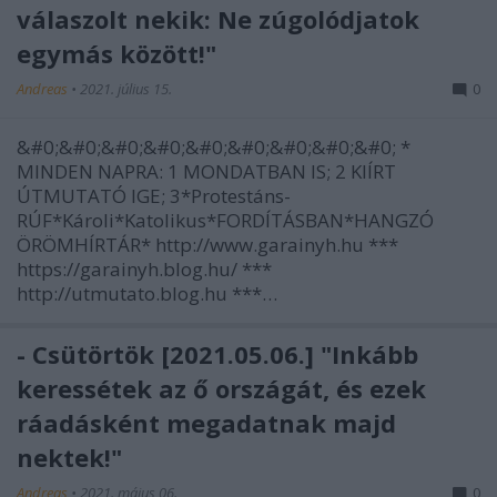
válaszolt nekik: Ne zúgolódjatok
egymás között!"
Andreas
•
2021. július 15.
0
&#0;&#0;&#0;&#0;&#0;&#0;&#0;&#0;&#0; *
MINDEN NAPRA: 1 MONDATBAN IS; 2 KIÍRT
ÚTMUTATÓ IGE; 3*Protestáns-
RÚF*Károli*Katolikus*FORDÍTÁSBAN*HANGZÓ
ÖRÖMHÍRTÁR* http://www.garainyh.hu ***
https://garainyh.blog.hu/ ***
http://utmutato.blog.hu ***…
- Csütörtök [2021.05.06.] "Inkább
keressétek az ő országát, és ezek
ráadásként megadatnak majd
nektek!"
Andreas
•
2021. május 06.
0