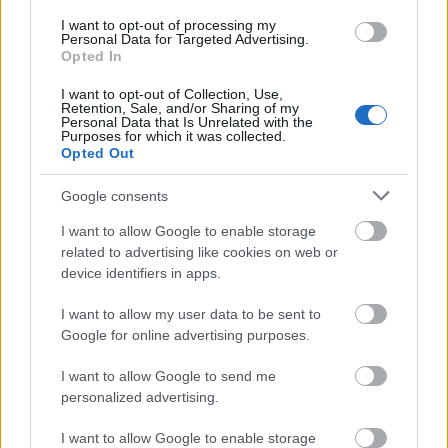
MINDEN NAPRA: 1 MONDATBAN IS; 2 KIÍRT
I want to opt-out of processing my
Personal Data for Targeted Advertising.
ÚTMUTATÓ IGE; 3*Protestáns-
Opted In
RÚF*Károli*Katolikus*FORDÍTÁSBAN*HANGZÓ
ÖRÖMHÍRTÁR* http://www.garainyh.hu ***
I want to opt-out of Collection, Use,
https://garainyh.blog.hu/ ***
Retention, Sale, and/or Sharing of my
Personal Data that Is Unrelated with the
http://utmutato.blog.hu ***…
Purposes for which it was collected.
Opted Out
- Szombat [2022.06.18.] "Ő ad eledelt
Google consents
minden élőlénynek, mert örökké tart
I want to allow Google to enable storage
szeretete!"
related to advertising like cookies on web or
device identifiers in apps.
Andreas
•
2022. június 18.
0
I want to allow my user data to be sent to
&#0;&#0;&#0;&#0;&#0;&#0;&#0;&#0;&#0; *
Google for online advertising purposes.
MINDEN NAPRA: 1 MONDATBAN IS; 2 KIÍRT
ÚTMUTATÓ IGE; 3*Protestáns-
I want to allow Google to send me
RÚF*Károli*Katolikus*FORDÍTÁSBAN*HANGZÓ
personalized advertising.
ÖRÖMHÍRTÁR* http://www.garainyh.hu ***
I want to allow Google to enable storage
https://garainyh.blog.hu/ ***