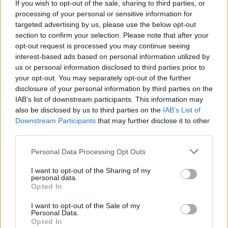
If you wish to opt-out of the sale, sharing to third parties, or
kenyérből, élni fog örökké!"
processing of your personal or sensitive information for
targeted advertising by us, please use the below opt-out
Andreas
•
2024. június 16.
0
section to confirm your selection. Please note that after your
opt-out request is processed you may continue seeing
&#0;&#0;&#0;&#0;&#0;&#0;&#0;&#0;&#0; *
interest-based ads based on personal information utilized by
us or personal information disclosed to third parties prior to
MINDEN NAPRA: 1 MONDATBAN IS; 2 KIÍRT
your opt-out. You may separately opt-out of the further
ÚTMUTATÓ IGE; 3 *Protestáns-
disclosure of your personal information by third parties on the
RÚF*Károli*Katolikus* FORDÍTÁSBAN* HANGZÓ
IAB’s list of downstream participants. This information may
ÖRÖMHÍRTÁR * http://www.garainyh.hu ***
also be disclosed by us to third parties on the
IAB’s List of
https://garainyh.blog.hu/ ***
Downstream Participants
that may further disclose it to other
http://utmutato.blog.hu ***…
third parties.
Please note that this website/app uses one or more Google
- Szombat [2023.12.16.] "Mert az én
Personal Data Processing Opt Outs
services and may gather and store information including but
testem igazi étel, és az én vérem
not limited to your visit or usage behaviour. You may click to
I want to opt-out of the Sharing of my
personal data.
igazi ital!"
grant or deny consent to Google and its third-party tags to
Opted In
use your data for below specified purposes in below Google
Andreas
•
2023. december 16.
0
consent section.
I want to opt-out of the Sale of my
Personal Data.
Opted In
&#0;&#0;&#0;&#0;&#0;&#0;&#0;&#0;&#0; *