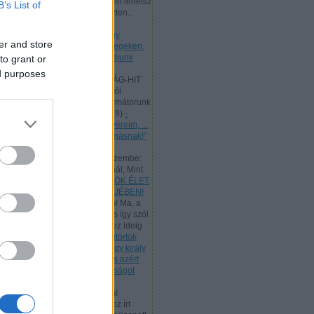
Kedves Látogatóm, te is ingyen lehetsz
B’s List of
az ő tanítványa, mert a kereszten...
(
2025.09.01. 22:03
)
- Hétfő
[2025.09.01.] "Mivel tehát nagy
er and store
főpapunk van, aki áthatolt az egeken,
Jézus, az Isten Fia, ragaszkodjunk
to grant or
hitvallásunkhoz!"
ed purposes
Andreas:
A SZENTHÁROMSÁG-HIT
LÉNYEGE A Szentháromságról
Athanasius hitvallása és reformátorunk
így tanít: "...
(
2025.06.19. 19:19
)
-
Vasárnap [2025.06.15.] "Testvéreim, ...
szeretetben szolgáljatok egymásnak!"
Andreas:
Luther egyik ismert
énekének ez a verse jutott eszembe:
"Úgy tégy és csak úgy taníts hát, Mint
Jéz...
(
2025.05.30. 23:14
)
ÖRÖK ÉLET
BESZÉDE - PÜNKÖSD BÖJTJÉBEN!
Andreas:
Kedves Látogatóim! Ma, a
munka ünnepén, az ÚR Jézus így szól
hozzánk: "Az én Atyám mind ez ideig
m...
(
2025.05.01. 18:07
)
- Csütörtök
[2025.05.01.] "Te mondod, hogy király
vagyok. Én azért születtem, és azért
jöttem a világba, hogy bizonyságot
tegyek az igazságról!"
Andreas:
Kedves Látogatóim!
Tanulmányozzuk a rómaiakhoz írt