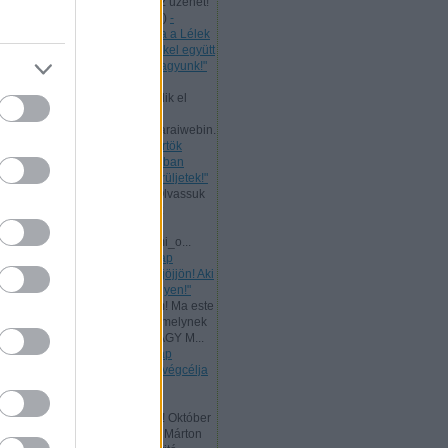
levelet, mert nekünk is szól az üzenet!
Bővebb ...
(
2024.07.11. 21:58
)
-
Csütörtök [2024.07.11.] "Maga a Lélek
tesz bizonyságot a mi lelkünkkel együtt
arról, hogy Isten gyermekei vagyunk!"
Andreas:
Ma, az ÚR Jézus
mennybemenetelével kezdődik el
Pünkösd böjtje!
www.garainyh.hu/garainyh/garaiwebin.
..
(
2024.05.09. 09:53
)
- Csütörtök
[2024.05.09.] "Örüljetek az Úrban
mindenkor! Ismét mondom: örüljetek!"
Andreas:
Nagyheti ajánlat! Olvassuk
el az ÚR Jézus evangéliumát
párhuzamosan:
www.garainyh.hu/evangeliumi_o...
(
2024.03.19. 16:04
)
- Vasárnap
[2024.03.17.] "Aki szomjazik, jöjjön! Aki
akarja, vegye az élet vizét ingyen!"
Andreas:
Kedves Látogatóim! Ma este
zárult az idei Aliansz imahét, melynek
főtémája ez volt: ELŐRE A NAGY M...
(
2024.01.15. 11:35
)
- Vasárnap
[2024.01.14.] "Mert a törvény végcélja
Krisztus, minden hívő
megigazulására!"
Andreas:
Tisztelt Látogatóim! Október
a reformáció hónapja. Luther Márton