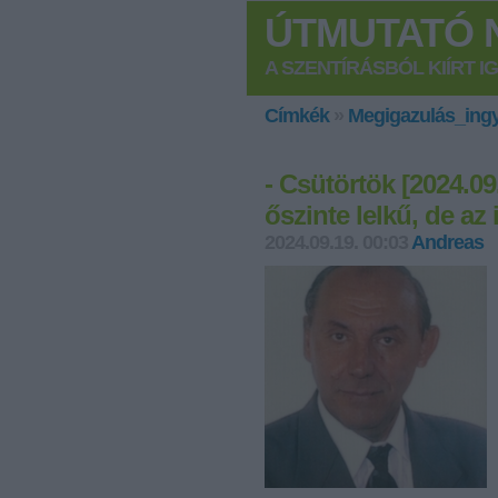
ÚTMUTATÓ N
A SZENTÍRÁSBÓL KIÍRT I
Címkék
»
Megigazulás_ing
- Csütörtök [2024.0
őszinte lelkű, de az 
2024.09.19. 00:03
Andreas