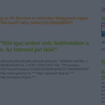
gy az ÚR Jézusban és üdvözülsz!
Megigazulás ingyen
S
STEN IGAZÍT MEG; KRISZTUS ÉRDEMÉÉRT!
 "Nóé igaz ember volt, feddhetetlen a
W
 Az Istennel járt Nóé!"
#G
K
&#0;&#0;&#0;&#0;&#0;&#0;&#0;&#0;&#0; * MINDEN NAPRA: 1
MONDATBAN IS; 2 KIÍRT ÚTMUTATÓ IGE; 3*Protestáns-
RÚF*Károli*Katolikus*FORDÍTÁSBAN*HANGZÓ ÖRÖMHÍRTÁR*
Bá
http://www.garainyh.hu *** https://garainyh.blog.hu/ ***
m
http://utmutato.blog.hu ***…
Jéz
öl
tö
te
ang
ké