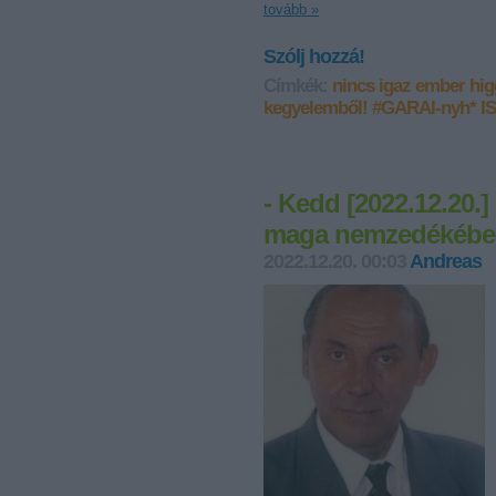
tovább »
Szólj hozzá!
Címkék:
nincs igaz ember
hig
kegyelemből!
#GARAI-nyh*
I
- Kedd [2022.12.20.]
maga nemzedékében.
2022.12.20. 00:03
Andreas