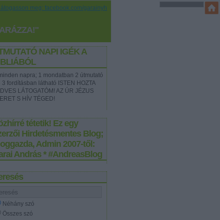
Látogasson meg: facebook.com/garainyh
YARÁZZA!"
TMUTATÓ NAPI IGÉK A
IBLIÁBÓL
t minden napra; 1 mondatban 2 útmutató
e 3 fordításban látható ISTEN HOZTA
DVES LÁTOGATÓM! AZ ÚR JÉZUS
ERET S HÍV TÉGED!
zhírré tétetik! Ez egy
zerzői Hirdetésmentes Blog;
loggazda, Admin 2007-től:
arai András * #AndreasBlog
eresés
Néhány szó
Összes szó