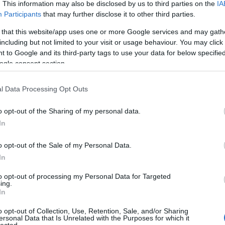
. This information may also be disclosed by us to third parties on the
IA
Participants
that may further disclose it to other third parties.
 that this website/app uses one or more Google services and may gath
including but not limited to your visit or usage behaviour. You may click 
 to Google and its third-party tags to use your data for below specifi
ogle consent section.
l Data Processing Opt Outs
i igazságunk!
Megigazulás ingyen kegyelemből!
!
ISTEN ORSZÁGA: IGAZSÁG BÉKESSÉG ÉS ÖRÖM A
o opt-out of the Sharing of my personal data.
In
o opt-out of the Sale of my Personal Data.
] "Örüljetek az Úrnak, ujjongjatok, ti,
In
ind, ti, igaz szívűek!"
to opt-out of processing my Personal Data for Targeted
ing.
In
&#0;&#0;&#0;&#0;&#0;&#0;&#0;&#0;&#0; * MINDEN NAPRA: 1
MONDATBAN IS; 2 KIÍRT ÚTMUTATÓ IGE; 3*Protestáns-
RÚF*Károli*Katolikus*FORDÍTÁSBAN*HANGZÓ ÖRÖMHÍRTÁR*
o opt-out of Collection, Use, Retention, Sale, and/or Sharing
ersonal Data that Is Unrelated with the Purposes for which it
http://www.garainyh.hu *** http://utmutato.blog.hu ***…
lected.