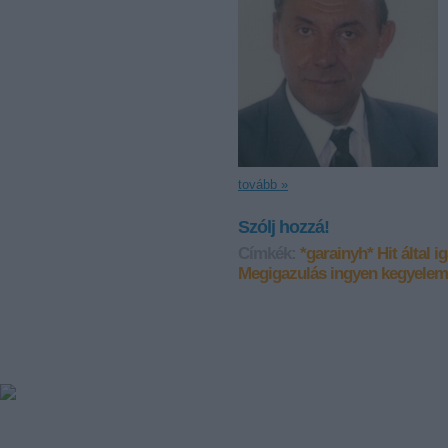
tovább »
Szólj hozzá!
Címkék:
*garainyh*
Hit által 
Megigazulás ingyen kegyelem