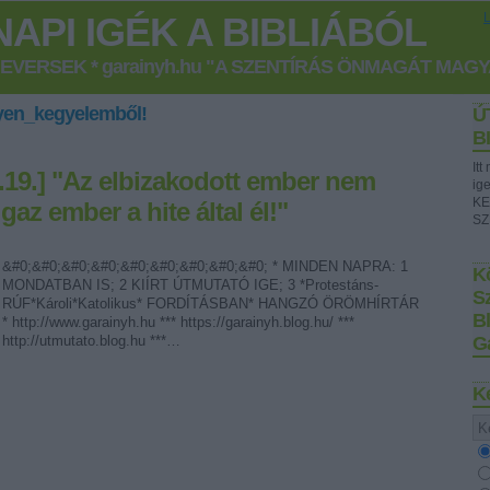
API IGÉK A BIBLIÁBÓL
GEVERSEK * garainyh.hu "A SZENTÍRÁS ÖNMAGÁT MAG
yen_kegyelemből!
Ú
B
It
9.19.] "Az elbizakodott ember nem
ig
KE
igaz ember a hite által él!"
SZ
&#0;&#0;&#0;&#0;&#0;&#0;&#0;&#0;&#0; * MINDEN NAPRA: 1
Kö
MONDATBAN IS; 2 KIÍRT ÚTMUTATÓ IGE; 3 *Protestáns-
S
RÚF*Károli*Katolikus* FORDÍTÁSBAN* HANGZÓ ÖRÖMHÍRTÁR
B
* http://www.garainyh.hu *** https://garainyh.blog.hu/ ***
http://utmutato.blog.hu ***…
G
K