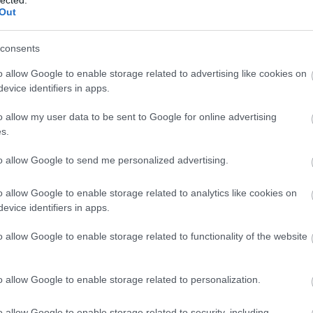
Out
consents
o allow Google to enable storage related to advertising like cookies on
evice identifiers in apps.
o allow my user data to be sent to Google for online advertising
s.
rainyh*
Igaz vagy Uram és igazságosak döntéseid!
to allow Google to send me personalized advertising.
ből!
o allow Google to enable storage related to analytics like cookies on
evice identifiers in apps.
 "Isten ingyen igazít meg az ő
o allow Google to enable storage related to functionality of the website
us Jézusban lett váltság által!"
o allow Google to enable storage related to personalization.
&#0;&#0;&#0;&#0;&#0;&#0;&#0;&#0;&#0; * MINDEN NAPRA: 1
MONDATBAN IS; 2 KIÍRT ÚTMUTATÓ IGE; 3*Protestáns-
RÚF*Károli*Katolikus*FORDÍTÁSBAN*HANGZÓ ÖRÖMHÍRTÁR*
o allow Google to enable storage related to security, including