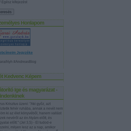
Egész kifejezést
zemélyes Honlapom
ebcímeim Jegyzéke
araiNyh #AndreasBlog
ét Kedvenc Képem
torító Ige és magyarázat -
indenkinek
us Krisztus üzeni: "Aki győz, azt
töztetik fehér ruhába, annak a nevét nem
rlöm ki az élet könyvéből, hanem vallást
szek nevéről az én Atyám előtt, és
yalai előtt." (Jel 3,5) - El tudod-e
pzelni, milyen lesz az a nap, amikor