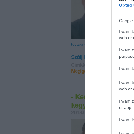
Opted 
Google 
I want t
web or d
tovább »
I want t
purpose
Szólj hozzá!
Címkék:
nincs igaz ember
*ga
I want 
Megigazulás ingyen kegyelem
I want t
web or d
- Kedd [2018.03.20.]
I want t
kegyelméből a Kriszt
or app.
2018.03.20. 00:03
Andreas
I want t
I want t