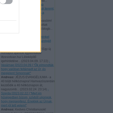
506 évvel ezelőtt bocsátotta vitá...
(
2023.10.02. 22:41
)
- Vasárnap
[2023.10.01.] "Az igazság békét teremt,
és az igazság a nyugalmat és a
biztonságot szolgálja örökké!"
Andreas:
Tisztelt hűséges Olvasóim!
Augusztus 10-től 21-ig nem voltak
elérhetőek a naponta feltöltött blogb...
(
2023.08.21. 22:46
)
- Hétfő
[2023.08.21.] "Úgy tekintsen minket
minden ember, mint Krisztus szolgáit
és Isten titkainak sáfárait!"
Andreas:
Tisztelt Látogatóim! Egy új
honlapot ajánlok figyelmükbe:
ittzesistvan.hu/ Léleképítő
igehirdetése...
(
2023.04.09. 17:22
)
-
Vasárnap [2023.04.09.] "Ők elmondták,
hogy valóban feltámadt az Úr, és
megjelent Simonnak!"
Andreas:
JÉZUS EVANGÉLIUMA - a
40 böjti hétköznapra! Hamvazószerdán
kezdődik a 40 hétköznapon át,
nagyszomb...
(
2023.02.24. 23:14
)
-
Szerda [2023.02.22.] "Mert én
hűségedben bízom, szívből ujjongok,
hogy megsegítesz. Éneklek az Úrnak,
mert jót tett velem!"
Andreas:
Kedves Christianusok!