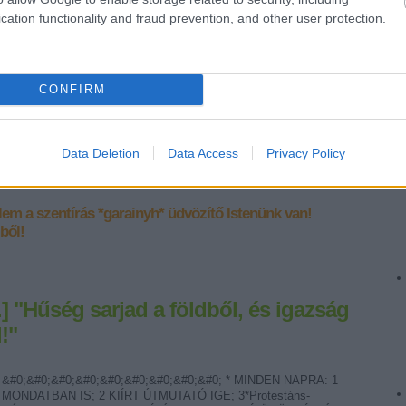
http://www.garainyh.hu *** http://utmutato.blog.hu ***…
cation functionality and fraud prevention, and other user protection.
CONFIRM
Data Deletion
Data Access
Privacy Policy
lem a szentírás
*garainyh*
üdvözítő Istenünk van!
ből!
.] "Hűség sarjad a földből, és igazság
!"
&#0;&#0;&#0;&#0;&#0;&#0;&#0;&#0;&#0; * MINDEN NAPRA: 1
MONDATBAN IS; 2 KIÍRT ÚTMUTATÓ IGE; 3*Protestáns-