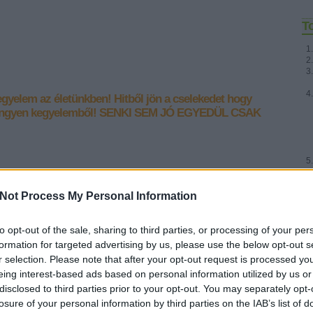
T
gyelem az életünkben!
Hitből jön a cselekedet hogy
ingyen kegyelemből!
SENKI SEM JÓ EGYEDÜL CSAK
 "Aki nem cselekszi az igazságot, nem
Fr
Not Process My Personal Information
z sem, aki nem szereti a testvérét!"
to opt-out of the sale, sharing to third parties, or processing of your per
&#0;&#0;&#0;&#0;&#0;&#0;&#0;&#0;&#0; * MINDEN NAPRA: 1
formation for targeted advertising by us, please use the below opt-out s
MONDATBAN IS; 2 KIÍRT ÚTMUTATÓ IGE; 3*Protestáns-
r selection. Please note that after your opt-out request is processed y
RÚF*Károli*Katolikus*FORDÍTÁSBAN*HANGZÓ ÖRÖMHÍRTÁR*
eing interest-based ads based on personal information utilized by us or
http://www.garainyh.hu *** https://garainyh.blog.hu/ ***
disclosed to third parties prior to your opt-out. You may separately opt-
http://utmutato.blog.hu ***…
losure of your personal information by third parties on the IAB’s list of