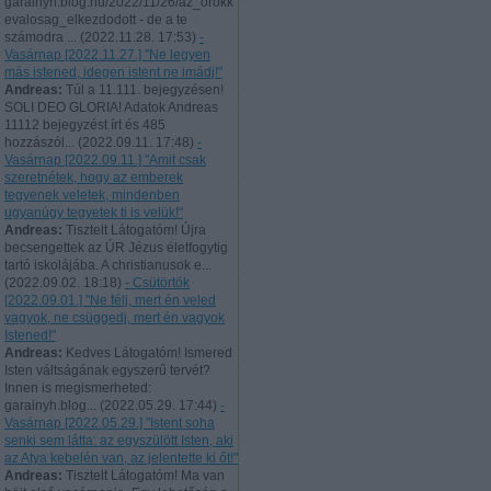
garainyh.blog.hu/2022/11/26/az_orokk
evalosag_elkezdodott - de a te
számodra ...
(
2022.11.28. 17:53
)
-
Vasárnap [2022.11.27.] "Ne legyen
más istened, idegen istent ne imádj!"
Andreas:
Túl a 11.111. bejegyzésen!
SOLI DEO GLORIA! Adatok Andreas
11112 bejegyzést írt és 485
hozzászól...
(
2022.09.11. 17:48
)
-
Vasárnap [2022.09.11.] "Amit csak
szeretnétek, hogy az emberek
tegyenek veletek, mindenben
ugyanúgy tegyetek ti is velük!"
Andreas:
Tisztelt Látogatóm! Újra
becsengettek az ÚR Jézus életfogytig
tartó iskolájába. A christianusok e...
(
2022.09.02. 18:18
)
- Csütörtök
[2022.09.01.] "Ne félj, mert én veled
vagyok, ne csüggedj, mert én vagyok
Istened!"
Andreas:
Kedves Látogatóm! Ismered
Isten váltságának egyszerű tervét?
Innen is megismerheted:
garainyh.blog...
(
2022.05.29. 17:44
)
-
Vasárnap [2022.05.29.] "Istent soha
senki sem látta: az egyszülött Isten, aki
az Atya kebelén van, az jelentette ki őt!"
Andreas:
Tisztelt Látogatóm! Ma van