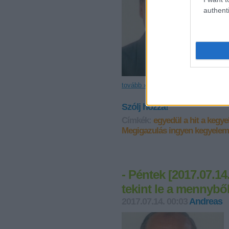
authenti
tovább »
Szólj hozzá!
Címkék:
egyedül a hit a kegye
Megigazulás ingyen kegyelem
- Péntek [2017.07.14
tekint le a mennyből
2017.07.14. 00:03
Andreas