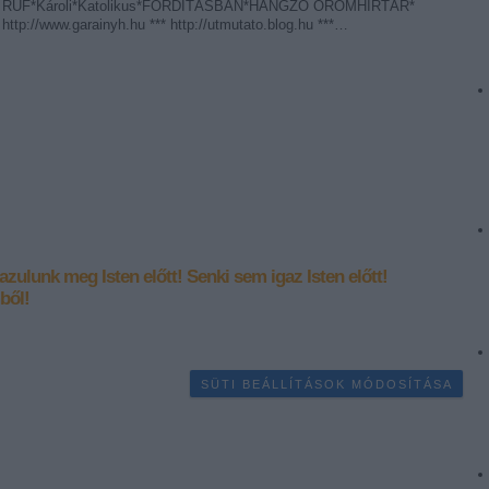
RÚF*Károli*Katolikus*FORDÍTÁSBAN*HANGZÓ ÖRÖMHÍRTÁR*
http://www.garainyh.hu *** http://utmutato.blog.hu ***…
igazulunk meg Isten előtt!
Senki sem igaz Isten előtt!
ből!
SÜTI BEÁLLÍTÁSOK MÓDOSÍTÁSA