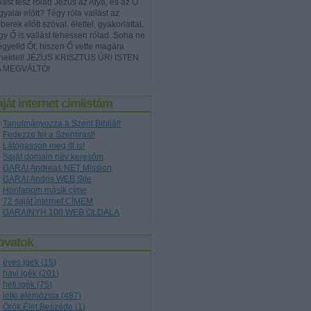
lást tesz rólad Jézus az Atya, és az Ő
yalai előtt? Tégy róla vallást az
erek előtt szóval, élettel, gyakorlattal,
gy Ő is vallást tehessen rólad. Soha ne
égyelld Őt, hiszen Ő vette magára
neidet! JÉZUS KRISZTUS ÚR! ISTEN
A MEGVÁLTÓ!
ját internet címlistám
Tanulmányozza a Szent Bibliát!
Fedezze fel a Szentírást!
Látogasson meg itt is!
Saját domain név keresőm
GARAI Andreas NET Mission
GARAI Andris WEB Site
Honlapom másik címe
72 saját internet CÍMEM
GARAINYH 100 WEB OLDALA
ovatok
éves.igék
(
15
)
havi.igék
(
201
)
heti.igék
(
75
)
lelki.elemózsia
(
487
)
Örök.Élet.Beszéde
(
1
)