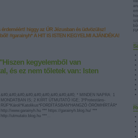
val
ang
emb
ho
sz
bű
s érdeméért!
higgy az ÚR Jézusban és üdvözülsz!
FI
ből!
#garainyh*
A HIT IS ISTEN KEGYELMI AJÁNDÉKA!
Sa
.] "Hiszen kegyelemből van
al, és ez nem tőletek van: Isten
&#0;&#0;&#0;&#0;&#0;&#0;&#0;&#0;&#0; * MINDEN NAPRA: 1
MONDATBAN IS; 2 KIÍRT ÚTMUTATÓ IGE; 3*Protestáns-
RÚF*Károli*Katolikus*FORDÍTÁSBAN*HANGZÓ ÖRÖMHÍRTÁR*
R
http://www.garainyh.hu *** https://garainyh.blog.hu/ ***
http://utmutato.blog.hu ***…