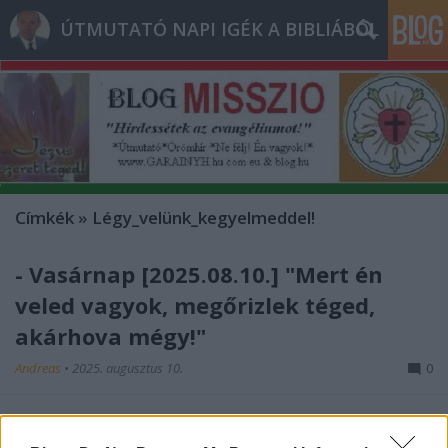
ÚTMUTATÓ NAPI IGÉK A BIBLIÁBÓL
Címkék
»
Légy_velünk_kegyelmeddel!
- Vasárnap [2025.08.10.] "Mert én
veled vagyok, megőrizlek téged,
akárhova mégy!"
Andreas
•
2025. augusztus 10.
0
&#0;&#0;&#0;&#0;&#0;&#0;&#0;&#0;&#0; *
MINDEN NAPRA: 1 MONDATBAN IS; 2 KIÍRT