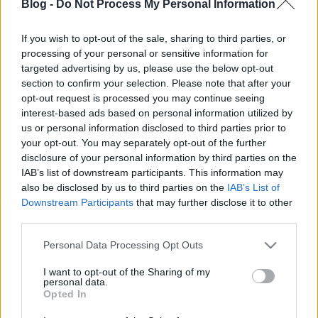
Blog -
Do Not Process My Personal Information
ÚTMUTATÓ IGE; 3 *Protestáns-
RÚF*Károli*Katolikus* FORDÍTÁSBAN* HANGZÓ
If you wish to opt-out of the sale, sharing to third parties, or
ÖRÖMHÍRTÁR * http://www.garainyh.hu ***
processing of your personal or sensitive information for
https://garainyh.blog.hu/ ***
targeted advertising by us, please use the below opt-out
http://utmutato.blog.hu ***…
section to confirm your selection. Please note that after your
- Csütörtök [2024.08.08.] "Ha a Lélek
opt-out request is processed you may continue seeing
interest-based ads based on personal information utilized by
által élünk, akkor éljünk is a Lélek
us or personal information disclosed to third parties prior to
szerint!"
your opt-out. You may separately opt-out of the further
disclosure of your personal information by third parties on the
Andreas
•
2024. augusztus 08.
0
IAB’s list of downstream participants. This information may
also be disclosed by us to third parties on the
IAB’s List of
Downstream Participants
that may further disclose it to other
&#0;&#0;&#0;&#0;&#0;&#0;&#0;&#0;&#0; *
third parties.
MINDEN NAPRA: 1 MONDATBAN IS; 2 KIÍRT
ÚTMUTATÓ IGE; 3 *Protestáns-
Please note that this website/app uses one or more Google
Personal Data Processing Opt Outs
RÚF*Károli*Katolikus* FORDÍTÁSBAN* HANGZÓ
services and may gather and store information including but
ÖRÖMHÍRTÁR * http://www.garainyh.hu ***
not limited to your visit or usage behaviour. You may click to
I want to opt-out of the Sharing of my
personal data.
https://garainyh.blog.hu/ ***
grant or deny consent to Google and its third-party tags to
Opted In
http://utmutato.blog.hu ***…
use your data for below specified purposes in below Google
consent section.