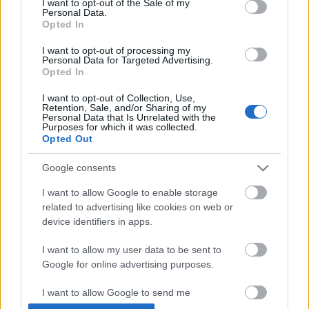
I want to opt-out of the Sale of my
Personal Data.
- Hétfő [2020.08.17.] "„Íme, a szűz
Opted In
fogan méhében, és fiút szül, és
I want to opt-out of processing my
Immánuélnak nevezik majd” – ami
Personal Data for Targeted Advertising.
Opted In
azt jelenti: Velünk az Isten!"
I want to opt-out of Collection, Use,
Andreas
•
2020. augusztus 17.
0
Retention, Sale, and/or Sharing of my
Personal Data that Is Unrelated with the
Purposes for which it was collected.
Opted Out
&#0;&#0;&#0;&#0;&#0;&#0;&#0;&#0;&#0; *
MINDEN NAPRA: 1 MONDATBAN IS; 2 KIÍRT
Google consents
ÚTMUTATÓ IGE; 3*Protestáns-
RÚF*Károli*Katolikus*FORDÍTÁSBAN*HANGZÓ
I want to allow Google to enable storage
ÖRÖMHÍRTÁR* http://www.garainyh.hu ***
related to advertising like cookies on web or
https://garainyh.blog.hu/ ***
device identifiers in apps.
http://utmutato.blog.hu ***…
I want to allow my user data to be sent to
Google for online advertising purposes.
- Kedd [2020.01.07.] "Istenben, akinek
igéjét dicsérem, Istenben bízom, nem
I want to allow Google to send me
personalized advertising.