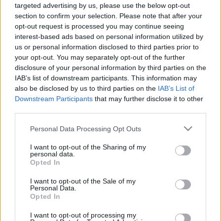
https://garainyh.blog.hu/ ***
targeted advertising by us, please use the below opt-out
http://utmutato.blog.hu ***…
section to confirm your selection. Please note that after your
opt-out request is processed you may continue seeing
interest-based ads based on personal information utilized by
- Szombat [2023.01.28.] "Boldogok
us or personal information disclosed to third parties prior to
vagytok, ha gyaláznak titeket
your opt-out. You may separately opt-out of the further
Krisztus nevéért, mert a dicsőség
disclosure of your personal information by third parties on the
IAB’s list of downstream participants. This information may
Lelke, Isten Lelke megnyugszik
also be disclosed by us to third parties on the
IAB’s List of
rajtatok!"
Downstream Participants
that may further disclose it to other
third parties.
Andreas
•
2023. január 28.
0
Please note that this website/app uses one or more Google
Personal Data Processing Opt Outs
services and may gather and store information including but
&#0;&#0;&#0;&#0;&#0;&#0;&#0;&#0;&#0; *
not limited to your visit or usage behaviour. You may click to
I want to opt-out of the Sharing of my
MINDEN NAPRA: 1 MONDATBAN IS; 2 KIÍRT
personal data.
grant or deny consent to Google and its third-party tags to
Opted In
ÚTMUTATÓ IGE; 3*Protestáns-
use your data for below specified purposes in below Google
RÚF*Károli*Katolikus*FORDÍTÁSBAN*HANGZÓ
consent section.
I want to opt-out of the Sale of my
ÖRÖMHÍRTÁR* http://www.garainyh.hu ***
Personal Data.
https://garainyh.blog.hu/ ***
Opted In
http://utmutato.blog.hu ***…
I want to opt-out of processing my