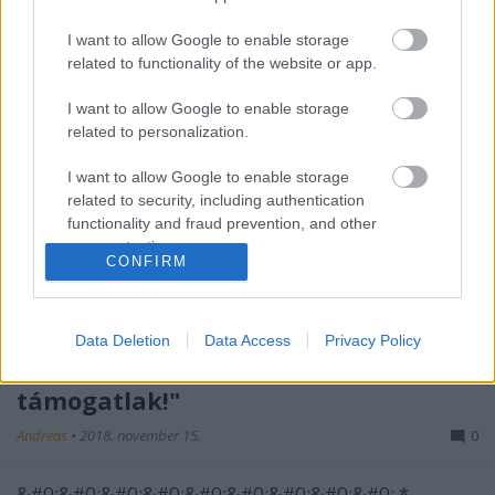
Andreas
•
2020. április 14.
0
I want to allow Google to enable storage
* MINDEN NAPRA: 1 MONDATBAN IS; 2 KIÍRT
related to functionality of the website or app.
ÚTMUTATÓ IGE; 3*Protestáns-
I want to allow Google to enable storage
RÚF*Károli*Katolikus*FORDÍTÁSBAN*HANGZÓ
related to personalization.
ÖRÖMHÍRTÁR* http://www.garainyh.hu ***
https://garainyh.blog.hu/ ***
I want to allow Google to enable storage
http://utmutato.blog.hu ***
related to security, including authentication
http://www.garainyh.hu/utmutato/utmutato.htm
functionality and fraud prevention, and other
LOSUNG - Kedd [2020.04.14.] *** AZ ÚRISTEN…
user protection.
CONFIRM
- Csütörtök [2018.11.15.] "Én vagyok
Istened! Megerősítlek, meg is
Data Deletion
Data Access
Privacy Policy
segítlek, sőt győzelmes jobbommal
támogatlak!"
Andreas
•
2018. november 15.
0
&#0;&#0;&#0;&#0;&#0;&#0;&#0;&#0;&#0; *