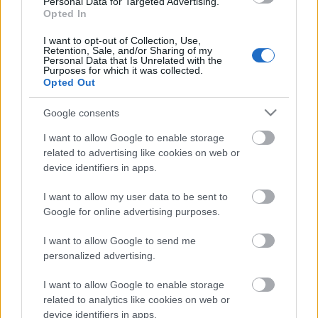
Personal Data for Targeted Advertising.
Opted In
- Szerda [2022.03.23.] "Isten a mi
oltalmunk és erősségünk, mindig
I want to opt-out of Collection, Use,
Retention, Sale, and/or Sharing of my
biztos segítség a nyomorúságban!"
Personal Data that Is Unrelated with the
Purposes for which it was collected.
Opted Out
Andreas
•
2022. március 23.
0
Google consents
&#0;&#0;&#0;&#0;&#0;&#0;&#0;&#0;&#0; *
MINDEN NAPRA: 1 MONDATBAN IS; 2 KIÍRT
I want to allow Google to enable storage
related to advertising like cookies on web or
ÚTMUTATÓ IGE; 3*Protestáns-
device identifiers in apps.
RÚF*Károli*Katolikus*FORDÍTÁSBAN*HANGZÓ
ÖRÖMHÍRTÁR* http://www.garainyh.hu ***
I want to allow my user data to be sent to
https://garainyh.blog.hu/ ***
Google for online advertising purposes.
http://utmutato.blog.hu ***…
I want to allow Google to send me
- Kedd [2020.04.14.] "Ámde Krisztus
personalized advertising.
feltámadt a halottak közül, mint az
I want to allow Google to enable storage
elhunytak zsengéje!"
related to analytics like cookies on web or
device identifiers in apps.