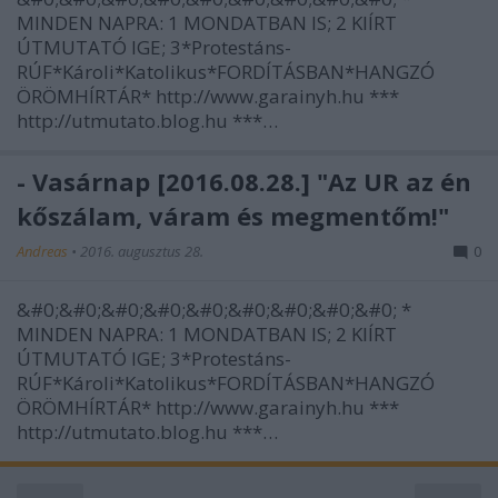
MINDEN NAPRA: 1 MONDATBAN IS; 2 KIÍRT
ÚTMUTATÓ IGE; 3*Protestáns-
RÚF*Károli*Katolikus*FORDÍTÁSBAN*HANGZÓ
ÖRÖMHÍRTÁR* http://www.garainyh.hu ***
http://utmutato.blog.hu ***…
- Vasárnap [2016.08.28.] "Az ÚR az én
kőszálam, váram és megmentőm!"
Andreas
•
2016. augusztus 28.
0
&#0;&#0;&#0;&#0;&#0;&#0;&#0;&#0;&#0; *
MINDEN NAPRA: 1 MONDATBAN IS; 2 KIÍRT
ÚTMUTATÓ IGE; 3*Protestáns-
RÚF*Károli*Katolikus*FORDÍTÁSBAN*HANGZÓ
ÖRÖMHÍRTÁR* http://www.garainyh.hu ***
http://utmutato.blog.hu ***…