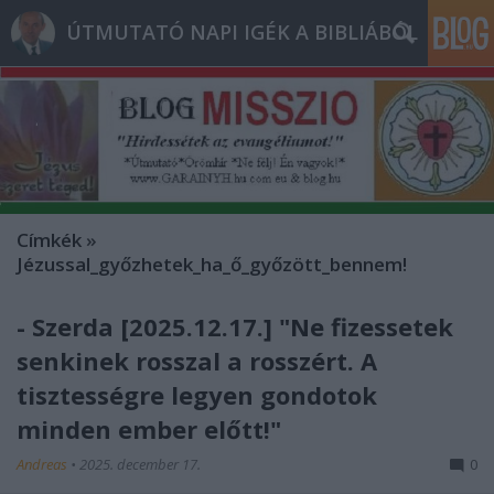
ÚTMUTATÓ NAPI IGÉK A BIBLIÁBÓL
Címkék
»
Jézussal_győzhetek_ha_ő_győzött_bennem!
- Szerda [2025.12.17.] "Ne fizessetek
senkinek rosszal a rosszért. A
tisztességre legyen gondotok
minden ember előtt!"
Andreas
•
2025. december 17.
0