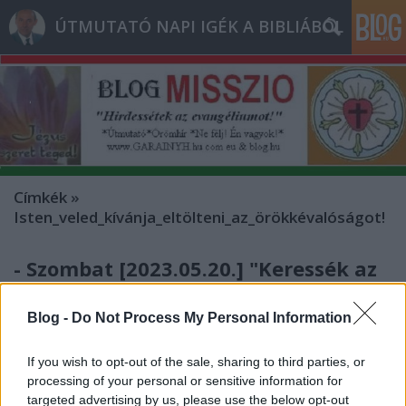
ÚTMUTATÓ NAPI IGÉK A BIBLIÁBÓL
Címkék
»
Isten_veled_kívánja_eltölteni_az_örökkévalóságot!
- Szombat [2023.05.20.] "Keressék az
Istent, hátha kitapinthatják és
Blog -
Do Not Process My Personal Information
megtalálhatják, hiszen nincs
messzire egyikünktől sem!"
If you wish to opt-out of the sale, sharing to third parties, or
processing of your personal or sensitive information for
Andreas
•
2023. május 20.
0
targeted advertising by us, please use the below opt-out