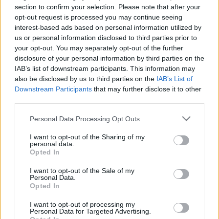
section to confirm your selection. Please note that after your
&#0;&#0;&#0;&#0;&#0;&#0;&#0;&#0;&#0; *
opt-out request is processed you may continue seeing
MINDEN NAPRA: 1 MONDATBAN IS; 2 KIÍRT
interest-based ads based on personal information utilized by
ÚTMUTATÓ IGE; 3*Protestáns-
us or personal information disclosed to third parties prior to
RÚF*Károli*Katolikus*FORDÍTÁSBAN*HANGZÓ
your opt-out. You may separately opt-out of the further
ÖRÖMHÍRTÁR* http://www.garainyh.hu ***
disclosure of your personal information by third parties on the
https://garainyh.blog.hu/ ***
IAB’s list of downstream participants. This information may
http://utmutato.blog.hu ***…
also be disclosed by us to third parties on the
IAB’s List of
Downstream Participants
that may further disclose it to other
- Szerda [2020.08.26.] "Eltörlöm
third parties.
hűtlenségedet, mint a felleget,
Please note that this website/app uses one or more Google
Personal Data Processing Opt Outs
vétkeidet, mint a felhőt. Térj meg
services and may gather and store information including but
not limited to your visit or usage behaviour. You may click to
I want to opt-out of the Sharing of my
hozzám, mert megváltottalak!"
personal data.
grant or deny consent to Google and its third-party tags to
Opted In
Andreas
•
2020. augusztus 26.
0
use your data for below specified purposes in below Google
consent section.
I want to opt-out of the Sale of my
Personal Data.
&#0;&#0;&#0;&#0;&#0;&#0;&#0;&#0;&#0; *
Opted In
MINDEN NAPRA: 1 MONDATBAN IS; 2 KIÍRT
ÚTMUTATÓ IGE; 3*Protestáns-
I want to opt-out of processing my
Personal Data for Targeted Advertising.
RÚF*Károli*Katolikus*FORDÍTÁSBAN*HANGZÓ