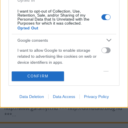
Opted In
ÖRÖMHÍRTÁR* http://www.garainyh.hu ***
https://garainyh.blog.hu/ ***
I want to opt-out of Collection, Use,
Retention, Sale, and/or Sharing of my
http://utmutato.blog.hu ***…
Personal Data that Is Unrelated with the
Purposes for which it was collected.
Opted Out
- Szerda [2014.04.09.] "Az ÚR, az ÚR
irgalmas és kegyelmes Isten!
Google consents
Türelme hosszú, szeretete és hűsége
I want to allow Google to enable storage
related to advertising like cookies on web or
nagy!"
device identifiers in apps.
Andreas
•
2014. április 09.
0
I want to allow my user data to be sent to
CONFIRM
Google for online advertising purposes.
&#0;&#0;&#0;&#0;&#0;&#0;&#0;&#0;&#0;*
MINDEN NAPRA: 1 MONDATBAN IS; 2 KIÍRT
I want to allow Google to send me
ÚTMUTATÓ IGE; 3 *Protestáns*Károli*Katolikus*
Data Deletion
Data Access
Privacy Policy
personalized advertising.
FORDÍTÁSBAN *HANGZÓ ÖRÖMHÍRTÁR*
http://www.garainyh.hu *** http://utmutato.blog.hu
I want to allow Google to enable storage
***…
related to analytics like cookies on web or
device identifiers in apps.