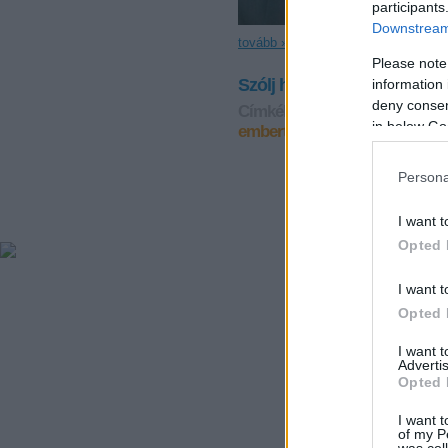
participants
Downstream 
tovább »
Please note
Szólj hozzá!
information 
deny consent
Címkék:
*garainyh*
Isten előb
in below Go
embertársaidban szeretheted
Persona
I want t
Opted 
I want t
Opted 
I want 
Advertis
Opted 
I want t
of my P
was col