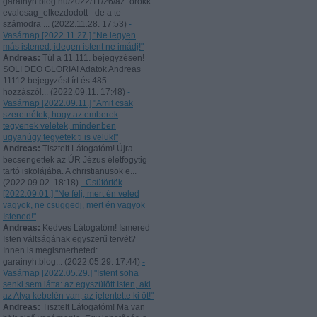
garainyh.blog.hu/2022/11/26/az_orokk
evalosag_elkezdodott - de a te
számodra ...
(
2022.11.28. 17:53
)
-
Vasárnap [2022.11.27.] "Ne legyen
más istened, idegen istent ne imádj!"
Andreas:
Túl a 11.111. bejegyzésen!
SOLI DEO GLORIA! Adatok Andreas
11112 bejegyzést írt és 485
hozzászól...
(
2022.09.11. 17:48
)
-
Vasárnap [2022.09.11.] "Amit csak
szeretnétek, hogy az emberek
tegyenek veletek, mindenben
ugyanúgy tegyetek ti is velük!"
Andreas:
Tisztelt Látogatóm! Újra
becsengettek az ÚR Jézus életfogytig
tartó iskolájába. A christianusok e...
(
2022.09.02. 18:18
)
- Csütörtök
[2022.09.01.] "Ne félj, mert én veled
vagyok, ne csüggedj, mert én vagyok
Istened!"
Andreas:
Kedves Látogatóm! Ismered
Isten váltságának egyszerű tervét?
Innen is megismerheted:
garainyh.blog...
(
2022.05.29. 17:44
)
-
Vasárnap [2022.05.29.] "Istent soha
senki sem látta: az egyszülött Isten, aki
az Atya kebelén van, az jelentette ki őt!"
Andreas:
Tisztelt Látogatóm! Ma van