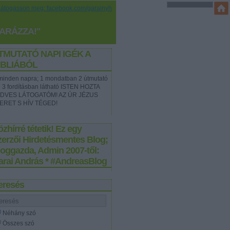
Látogasson meg: facebook.com/garainyh
YARÁZZA!"
TMUTATÓ NAPI IGÉK A
IBLIÁBÓL
t minden napra; 1 mondatban 2 útmutató
e 3 fordításban látható ISTEN HOZTA
DVES LÁTOGATÓM! AZ ÚR JÉZUS
ERET S HÍV TÉGED!
zhírré tétetik! Ez egy
zerzői Hirdetésmentes Blog;
loggazda, Admin 2007-től:
arai András * #AndreasBlog
eresés
Néhány szó
Összes szó