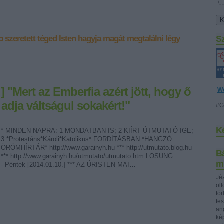
b szeretett téged
Isten hagyja magát megtalálni
légy
S
.] "Mert az Emberfia azért jött, hogy ő
W
 adja váltságul sokakért!"
#G
K
* MINDEN NAPRA: 1 MONDATBAN IS; 2 KIÍRT ÚTMUTATÓ IGE;
3 *Protestáns*Károli*Katolikus* FORDÍTÁSBAN *HANGZÓ
ÖRÖMHÍRTÁR* http://www.garainyh.hu *** http://utmutato.blog.hu
Bá
*** http://www.garainyh.hu/utmutato/utmutato.htm LOSUNG
m
- Péntek [2014.01.10.] *** AZ ÚRISTEN MAI…
Jéz
öl
tö
te
ang
ké