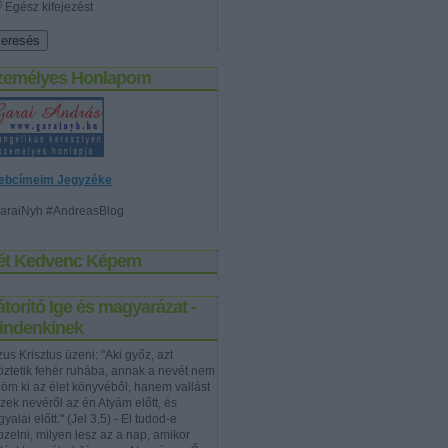
Egész kifejezést
zemélyes Honlapom
ebcímeim Jegyzéke
araiNyh #AndreasBlog
ét Kedvenc Képem
torító Ige és magyarázat -
indenkinek
us Krisztus üzeni: "Aki győz, azt
töztetik fehér ruhába, annak a nevét nem
rlöm ki az élet könyvéből, hanem vallást
szek nevéről az én Atyám előtt, és
yalai előtt." (Jel 3,5) - El tudod-e
pzelni, milyen lesz az a nap, amikor