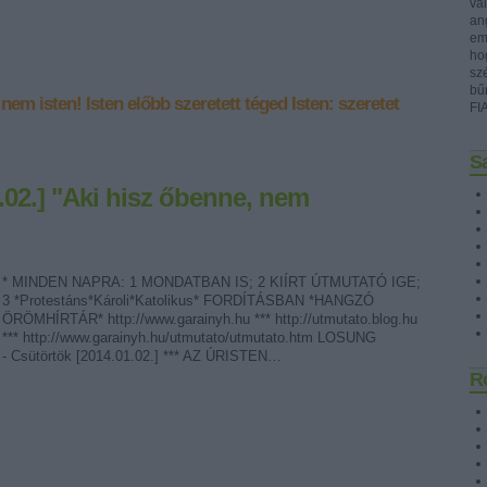
val
ang
emb
ho
sz
bű
 nem isten!
Isten előbb szeretett téged
Isten: szeretet
FI
Sa
1.02.] "Aki hisz őbenne, nem
* MINDEN NAPRA: 1 MONDATBAN IS; 2 KIÍRT ÚTMUTATÓ IGE;
3 *Protestáns*Károli*Katolikus* FORDÍTÁSBAN *HANGZÓ
ÖRÖMHÍRTÁR* http://www.garainyh.hu *** http://utmutato.blog.hu
*** http://www.garainyh.hu/utmutato/utmutato.htm LOSUNG
- Csütörtök [2014.01.02.] *** AZ ÚRISTEN…
R