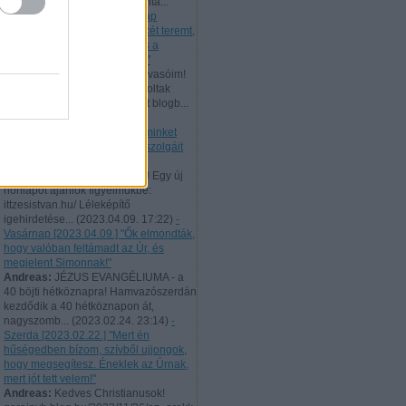
506 évvel ezelőtt bocsátotta vitá...
(
2023.10.02. 22:41
)
- Vasárnap
[2023.10.01.] "Az igazság békét teremt,
és az igazság a nyugalmat és a
biztonságot szolgálja örökké!"
Andreas:
Tisztelt hűséges Olvasóim!
Augusztus 10-től 21-ig nem voltak
elérhetőek a naponta feltöltött blogb...
(
2023.08.21. 22:46
)
- Hétfő
[2023.08.21.] "Úgy tekintsen minket
minden ember, mint Krisztus szolgáit
és Isten titkainak sáfárait!"
Andreas:
Tisztelt Látogatóim! Egy új
honlapot ajánlok figyelmükbe:
ittzesistvan.hu/ Léleképítő
igehirdetése...
(
2023.04.09. 17:22
)
-
Vasárnap [2023.04.09.] "Ők elmondták,
hogy valóban feltámadt az Úr, és
megjelent Simonnak!"
Andreas:
JÉZUS EVANGÉLIUMA - a
40 böjti hétköznapra! Hamvazószerdán
kezdődik a 40 hétköznapon át,
nagyszomb...
(
2023.02.24. 23:14
)
-
Szerda [2023.02.22.] "Mert én
hűségedben bízom, szívből ujjongok,
hogy megsegítesz. Éneklek az Úrnak,
mert jót tett velem!"
Andreas:
Kedves Christianusok!