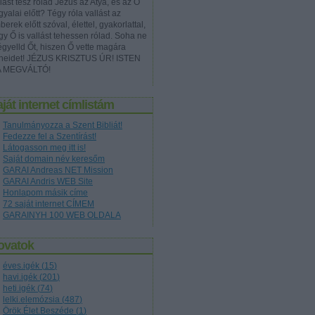
lást tesz rólad Jézus az Atya, és az Ő
yalai előtt? Tégy róla vallást az
erek előtt szóval, élettel, gyakorlattal,
gy Ő is vallást tehessen rólad. Soha ne
égyelld Őt, hiszen Ő vette magára
neidet! JÉZUS KRISZTUS ÚR! ISTEN
A MEGVÁLTÓ!
ját internet címlistám
Tanulmányozza a Szent Bibliát!
Fedezze fel a Szentírást!
Látogasson meg itt is!
Saját domain név keresőm
GARAI Andreas NET Mission
GARAI Andris WEB Site
Honlapom másik címe
72 saját internet CÍMEM
GARAINYH 100 WEB OLDALA
ovatok
éves.igék
(
15
)
havi.igék
(
201
)
heti.igék
(
74
)
lelki.elemózsia
(
487
)
Örök.Élet.Beszéde
(
1
)