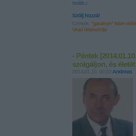
tovább »
Szólj hozzá!
Címkék:
*garainyh*
Isten előb
Urad útkészítője
- Péntek [2014.01.10
szolgáljon, és életét
2014.01.10. 00:03
Andreas