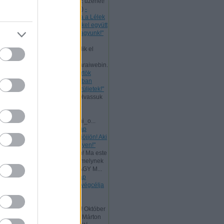
levelet, mert nekünk is szól az üzenet!
Bővebb ...
(
2024.07.11. 21:58
)
-
Csütörtök [2024.07.11.] "Maga a Lélek
tesz bizonyságot a mi lelkünkkel együtt
arról, hogy Isten gyermekei vagyunk!"
Andreas:
Ma, az ÚR Jézus
mennybemenetelével kezdődik el
Pünkösd böjtje!
www.garainyh.hu/garainyh/garaiwebin.
..
(
2024.05.09. 09:53
)
- Csütörtök
[2024.05.09.] "Örüljetek az Úrban
mindenkor! Ismét mondom: örüljetek!"
Andreas:
Nagyheti ajánlat! Olvassuk
el az ÚR Jézus evangéliumát
párhuzamosan:
www.garainyh.hu/evangeliumi_o...
(
2024.03.19. 16:04
)
- Vasárnap
[2024.03.17.] "Aki szomjazik, jöjjön! Aki
akarja, vegye az élet vizét ingyen!"
Andreas:
Kedves Látogatóim! Ma este
zárult az idei Aliansz imahét, melynek
főtémája ez volt: ELŐRE A NAGY M...
(
2024.01.15. 11:35
)
- Vasárnap
[2024.01.14.] "Mert a törvény végcélja
Krisztus, minden hívő
megigazulására!"
Andreas:
Tisztelt Látogatóim! Október
a reformáció hónapja. Luther Márton