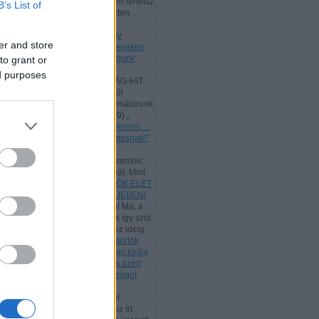
Kedves Látogatóm, te is ingyen lehetsz
B’s List of
az ő tanítványa, mert a kereszten...
(
2025.09.01. 22:03
)
- Hétfő
[2025.09.01.] "Mivel tehát nagy
er and store
főpapunk van, aki áthatolt az egeken,
Jézus, az Isten Fia, ragaszkodjunk
to grant or
hitvallásunkhoz!"
ed purposes
Andreas:
A SZENTHÁROMSÁG-HIT
LÉNYEGE A Szentháromságról
Athanasius hitvallása és reformátorunk
így tanít: "...
(
2025.06.19. 19:19
)
-
Vasárnap [2025.06.15.] "Testvéreim, ...
szeretetben szolgáljatok egymásnak!"
Andreas:
Luther egyik ismert
énekének ez a verse jutott eszembe:
"Úgy tégy és csak úgy taníts hát, Mint
Jéz...
(
2025.05.30. 23:14
)
ÖRÖK ÉLET
BESZÉDE - PÜNKÖSD BÖJTJÉBEN!
Andreas:
Kedves Látogatóim! Ma, a
munka ünnepén, az ÚR Jézus így szól
hozzánk: "Az én Atyám mind ez ideig
m...
(
2025.05.01. 18:07
)
- Csütörtök
[2025.05.01.] "Te mondod, hogy király
vagyok. Én azért születtem, és azért
jöttem a világba, hogy bizonyságot
tegyek az igazságról!"
Andreas:
Kedves Látogatóim!
Tanulmányozzuk a rómaiakhoz írt