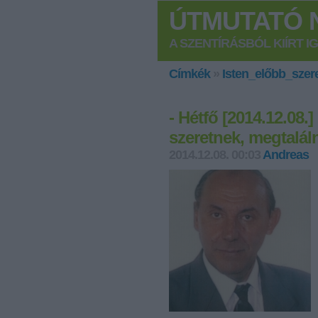
ÚTMUTATÓ N
A SZENTÍRÁSBÓL KIÍRT I
Címkék
»
Isten_előbb_szer
- Hétfő [2014.12.08.
szeretnek, megtalál
2014.12.08. 00:03
Andreas