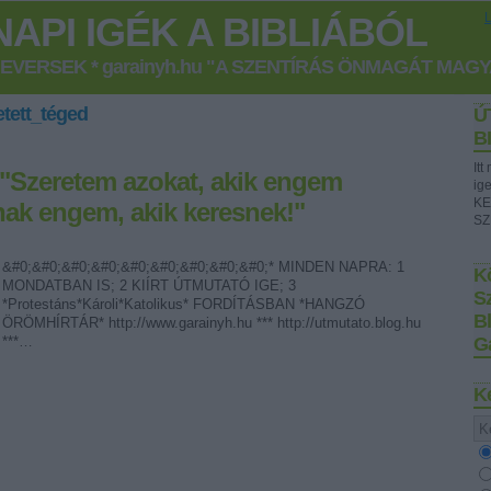
API IGÉK A BIBLIÁBÓL
GEVERSEK * garainyh.hu "A SZENTÍRÁS ÖNMAGÁT MAG
etett_téged
Ú
B
It
] "Szeretem azokat, akik engem
ig
KE
nak engem, akik keresnek!"
SZ
&#0;&#0;&#0;&#0;&#0;&#0;&#0;&#0;&#0;* MINDEN NAPRA: 1
Kö
MONDATBAN IS; 2 KIÍRT ÚTMUTATÓ IGE; 3
S
*Protestáns*Károli*Katolikus* FORDÍTÁSBAN *HANGZÓ
B
ÖRÖMHÍRTÁR* http://www.garainyh.hu *** http://utmutato.blog.hu
***…
G
K