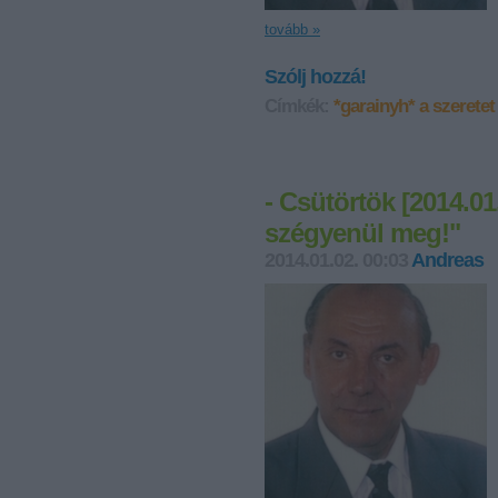
tovább »
Szólj hozzá!
Címkék:
*garainyh*
a szeretet
- Csütörtök [2014.0
szégyenül meg!"
2014.01.02. 00:03
Andreas