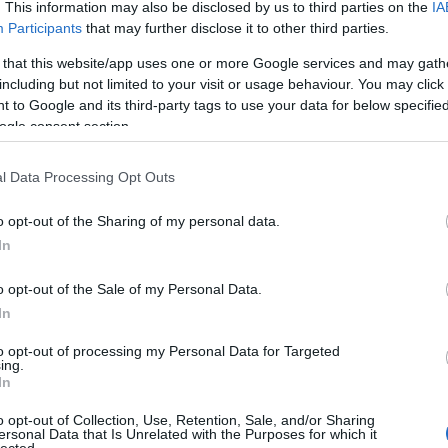
. This information may also be disclosed by us to third parties on the
IA
Participants
that may further disclose it to other third parties.
 that this website/app uses one or more Google services and may gath
including but not limited to your visit or usage behaviour. You may click 
 to Google and its third-party tags to use your data for below specifi
b szeretett téged
viszontszeretheted Istenedet
Uradat
ogle consent section.
l Data Processing Opt Outs
SÜTI BEÁLLÍTÁSOK MÓDOSÍTÁSA
o opt-out of the Sharing of my personal data.
In
o opt-out of the Sale of my Personal Data.
In
to opt-out of processing my Personal Data for Targeted
ing.
In
o opt-out of Collection, Use, Retention, Sale, and/or Sharing
ersonal Data that Is Unrelated with the Purposes for which it
lected.