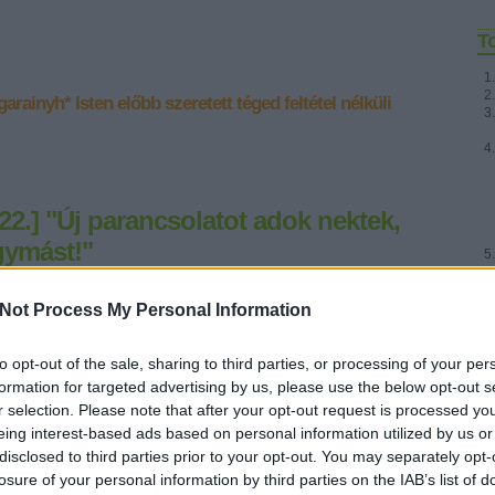
T
garainyh*
Isten előbb szeretett téged
feltétel nélküli
22.] "Új parancsolatot adok nektek,
gymást!"
Fr
* MINDEN NAPRA: 1 MONDATBAN IS; 2 KIÍRT ÚTMUTATÓ IGE;
Not Process My Personal Information
3 *Protestáns*Károli*Katolikus* FORDÍTÁSBAN *HANGZÓ
ÖRÖMHÍRTÁR* http://www.garainyh.hu *** http://utmutato.blog.hu
to opt-out of the sale, sharing to third parties, or processing of your per
*** http://www.garainyh.hu/utmutato/utmutato.htm LOSUNG
- Vasárnap [2013.12.22.] *** AZ ÚRISTEN…
formation for targeted advertising by us, please use the below opt-out s
r selection. Please note that after your opt-out request is processed y
eing interest-based ads based on personal information utilized by us or
disclosed to third parties prior to your opt-out. You may separately opt-
losure of your personal information by third parties on the IAB’s list of