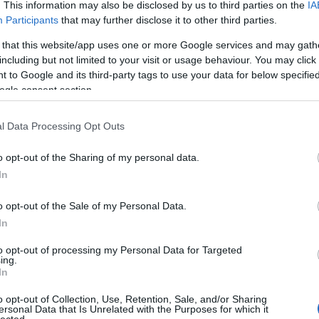
. This information may also be disclosed by us to third parties on the
IA
Participants
that may further disclose it to other third parties.
 that this website/app uses one or more Google services and may gath
including but not limited to your visit or usage behaviour. You may click 
 to Google and its third-party tags to use your data for below specifi
ogle consent section.
l Data Processing Opt Outs
g ments meg üdvözíts
segítségem és pajzsom az ÚR!
egváltás a megszentelés jogán!
o opt-out of the Sharing of my personal data.
In
SÜTI BEÁLLÍTÁSOK MÓDOSÍTÁSA
o opt-out of the Sale of my Personal Data.
In
to opt-out of processing my Personal Data for Targeted
ing.
In
o opt-out of Collection, Use, Retention, Sale, and/or Sharing
ersonal Data that Is Unrelated with the Purposes for which it
lected.