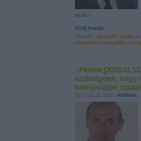
tovább »
Szólj hozzá!
Címkék:
*garainyh*
Velünk az 
a teremtés a megváltás a meg
- Péntek [2018.01.12
szükségetek, hogy Is
beteljesüljön rajtato
2018.01.12. 00:03
Andreas