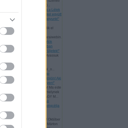
levelet, mert nekünk is szól az üzenet!
Bővebb ...
(
2024.07.11. 21:58
)
-
Csütörtök [2024.07.11.] "Maga a Lélek
tesz bizonyságot a mi lelkünkkel együtt
arról, hogy Isten gyermekei vagyunk!"
Andreas:
Ma, az ÚR Jézus
mennybemenetelével kezdődik el
Pünkösd böjtje!
www.garainyh.hu/garainyh/garaiwebin.
..
(
2024.05.09. 09:53
)
- Csütörtök
[2024.05.09.] "Örüljetek az Úrban
mindenkor! Ismét mondom: örüljetek!"
Andreas:
Nagyheti ajánlat! Olvassuk
el az ÚR Jézus evangéliumát
párhuzamosan:
www.garainyh.hu/evangeliumi_o...
(
2024.03.19. 16:04
)
- Vasárnap
[2024.03.17.] "Aki szomjazik, jöjjön! Aki
akarja, vegye az élet vizét ingyen!"
Andreas:
Kedves Látogatóim! Ma este
zárult az idei Aliansz imahét, melynek
főtémája ez volt: ELŐRE A NAGY M...
(
2024.01.15. 11:35
)
- Vasárnap
[2024.01.14.] "Mert a törvény végcélja
Krisztus, minden hívő
megigazulására!"
Andreas:
Tisztelt Látogatóim! Október
a reformáció hónapja. Luther Márton