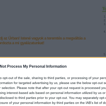
T
j az Úrban!
Istené vagyok a teremtés a megváltás a
rdozta a mi gyalázatunkat!
] "Mindeddig megsegített bennünket
Fr
Not Process My Personal Information
to opt-out of the sale, sharing to third parties, or processing of your per
&#0;&#0;&#0;&#0;&#0;&#0;&#0;&#0;&#0; * MINDEN NAPRA: 1
formation for targeted advertising by us, please use the below opt-out s
MONDATBAN IS; 2 KIÍRT ÚTMUTATÓ IGE; 3*Protestáns-
r selection. Please note that after your opt-out request is processed y
RÚF*Károli*Katolikus*FORDÍTÁSBAN*HANGZÓ ÖRÖMHÍRTÁR*
eing interest-based ads based on personal information utilized by us or
http://www.garainyh.hu *** http://utmutato.blog.hu ***…
disclosed to third parties prior to your opt-out. You may separately opt-
losure of your personal information by third parties on the IAB’s list of