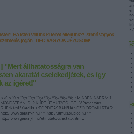
val
ang
emb
ho
sz
bű
FI
Isten!
Ha Isten velünk ki lehet ellenünk?!
Istené vagyok
szentelés jogán!
TIED VAGYOK JÉZUSOM!
Sa
.] "Mert állhatatosságra van
ten akaratát cselekedjétek, és így
k az ígéret!"
&#0;&#0;&#0;&#0;&#0;&#0;&#0;&#0;&#0; * MINDEN NAPRA: 1
MONDATBAN IS; 2 KIÍRT ÚTMUTATÓ IGE; 3*Protestáns-
R
RÚF*Károli*Katolikus*FORDÍTÁSBAN*HANGZÓ ÖRÖMHÍRTÁR*
http://www.garainyh.hu *** http://utmutato.blog.hu ***
http://www.garainyh.hu/utmutato/utmutato.htm…