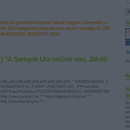
emtő és gondviselő Istent!
Istené vagyok a teremtés a
S
gán!
Dicsőségemet másnak nem adom! mondja az ÚR!
GMINDENSÉG TEREMTŐ URA!
W
9.] "A Seregek Ura velünk van, Jákób
#G
K
&#0;&#0;&#0;&#0;&#0;&#0;&#0;&#0;&#0; * MINDEN NAPRA: 1
MONDATBAN IS; 2 KIÍRT ÚTMUTATÓ IGE; 3*Protestáns-
Bá
RÚF*Károli*Katolikus*FORDÍTÁSBAN*HANGZÓ ÖRÖMHÍRTÁR*
m
http://www.garainyh.hu *** https://garainyh.blog.hu/ ***
http://utmutato.blog.hu ***…
Jéz
öl
tö
te
ang
ké