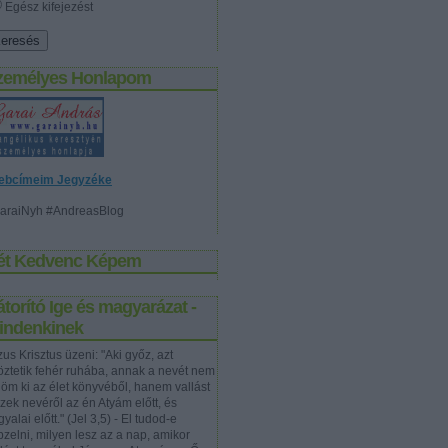
Egész kifejezést
zemélyes Honlapom
ebcímeim Jegyzéke
araiNyh #AndreasBlog
ét Kedvenc Képem
torító Ige és magyarázat -
indenkinek
us Krisztus üzeni: "Aki győz, azt
töztetik fehér ruhába, annak a nevét nem
rlöm ki az élet könyvéből, hanem vallást
szek nevéről az én Atyám előtt, és
yalai előtt." (Jel 3,5) - El tudod-e
pzelni, milyen lesz az a nap, amikor