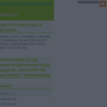
Látogasson meg: facebook.com/garainyh
YARÁZZA!"
TMUTATÓ NAPI IGÉK A
IBLIÁBÓL
t minden napra; 1 mondatban 2 útmutató
e 3 fordításban látható ISTEN HOZTA
DVES LÁTOGATÓM! AZ ÚR JÉZUS
ERET S HÍV TÉGED!
zhírré tétetik! Ez egy
zerzői Hirdetésmentes Blog;
loggazda, Admin 2007-től:
arai András * #AndreasBlog
eresés
Néhány szó
Összes szó