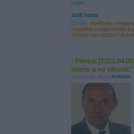
tovább »
Szólj hozzá!
Címkék:
dicsőítsük a világter
megváltás a megszentelés jo
#GARAI-nyh*
ISTEN A VILÁ
- Péntek [2021.04.0
Istene a mi várunk!"
2021.04.09. 00:03
Andreas