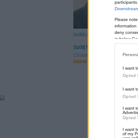
participants
Downstream 
Please note
information 
deny consent
tovább »
in below Go
Szólj hozzá!
Persona
Címkék:
*garainyh*
segíts me
Istené vagyok a teremtés a m
I want t
Opted 
I want t
Opted 
I want 
Advertis
Opted 
I want t
of my P
was col