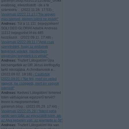
garainyh.blog.hu/2022/11/26/az_orokk
evalosag_elkezdodott - de a te
számodra ...
(
2022.11.28. 17:53
)
-
Vasárnap [2022.11.27.] "Ne legyen
más istened, idegen istent ne imádj!"
Andreas:
Túl a 11.111. bejegyzésen!
SOLI DEO GLORIA! Adatok Andreas
11112 bejegyzést írt és 485
hozzászól...
(
2022.09.11. 17:48
)
-
Vasárnap [2022.09.11.] "Amit csak
szeretnétek, hogy az emberek
tegyenek veletek, mindenben
ugyanúgy tegyetek ti is velük!"
Andreas:
Tisztelt Látogatóm! Újra
becsengettek az ÚR Jézus életfogytig
tartó iskolájába. A christianusok e...
(
2022.09.02. 18:18
)
- Csütörtök
[2022.09.01.] "Ne félj, mert én veled
vagyok, ne csüggedj, mert én vagyok
Istened!"
Andreas:
Kedves Látogatóm! Ismered
Isten váltságának egyszerű tervét?
Innen is megismerheted:
garainyh.blog...
(
2022.05.29. 17:44
)
-
Vasárnap [2022.05.29.] "Istent soha
senki sem látta: az egyszülött Isten, aki
az Atya kebelén van, az jelentette ki őt!"
Andreas:
Tisztelt Látogatóm! Ma van