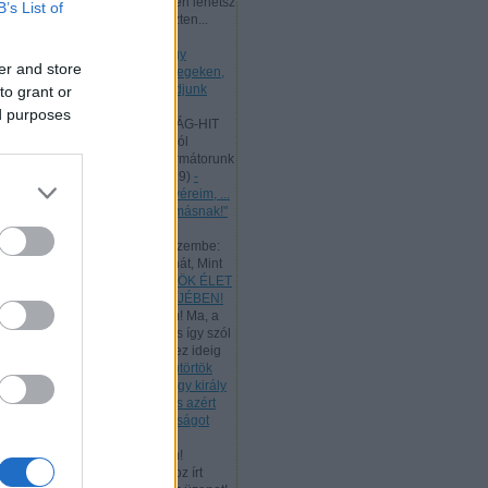
Kedves Látogatóm, te is ingyen lehetsz
B’s List of
az ő tanítványa, mert a kereszten...
(
2025.09.01. 22:03
)
- Hétfő
[2025.09.01.] "Mivel tehát nagy
er and store
főpapunk van, aki áthatolt az egeken,
Jézus, az Isten Fia, ragaszkodjunk
to grant or
hitvallásunkhoz!"
ed purposes
Andreas:
A SZENTHÁROMSÁG-HIT
LÉNYEGE A Szentháromságról
Athanasius hitvallása és reformátorunk
így tanít: "...
(
2025.06.19. 19:19
)
-
Vasárnap [2025.06.15.] "Testvéreim, ...
szeretetben szolgáljatok egymásnak!"
Andreas:
Luther egyik ismert
énekének ez a verse jutott eszembe:
"Úgy tégy és csak úgy taníts hát, Mint
Jéz...
(
2025.05.30. 23:14
)
ÖRÖK ÉLET
BESZÉDE - PÜNKÖSD BÖJTJÉBEN!
Andreas:
Kedves Látogatóim! Ma, a
munka ünnepén, az ÚR Jézus így szól
hozzánk: "Az én Atyám mind ez ideig
m...
(
2025.05.01. 18:07
)
- Csütörtök
[2025.05.01.] "Te mondod, hogy király
vagyok. Én azért születtem, és azért
jöttem a világba, hogy bizonyságot
tegyek az igazságról!"
Andreas:
Kedves Látogatóim!
Tanulmányozzuk a rómaiakhoz írt