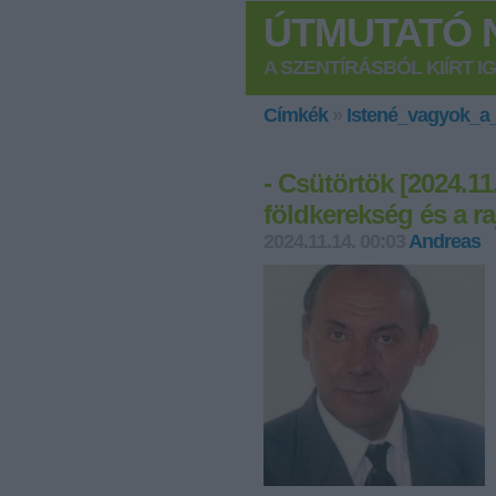
ÚTMUTATÓ N
A SZENTÍRÁSBÓL KIÍRT I
Címkék
»
Istené_vagyok_a
- Csütörtök [2024.11.
földkerekség és a ra
2024.11.14. 00:03
Andreas