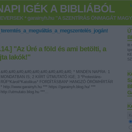
API IGÉK A BIBLIÁBÓL
GEVERSEK * garainyh.hu "A SZENTÍRÁS ÖNMAGÁT MAG
_teremtés_a_megváltás_a_megszentelés_jogán!
Ú
B
It
14.] "Az Úré a föld és ami betölti, a
ig
KE
jta lakók!"
SZ
&#0;&#0;&#0;&#0;&#0;&#0;&#0;&#0;&#0; * MINDEN NAPRA: 1
Kö
MONDATBAN IS; 2 KIÍRT ÚTMUTATÓ IGE; 3 *Protestáns-
S
RÚF*Károli*Katolikus* FORDÍTÁSBAN* HANGZÓ ÖRÖMHÍRTÁR
B
* http://www.garainyh.hu *** https://garainyh.blog.hu/ ***
http://utmutato.blog.hu ***…
G
K