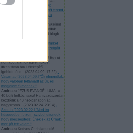
506 évvel ezelőtt bocsátotta vitá...
(
2023.10.02. 22:41
)
- Vasárnap
[2023.10.01.] "Az igazság békét teremt,
és az igazság a nyugalmat és a
biztonságot szolgálja örökké!"
Andreas:
Tisztelt hűséges Olvasóim!
Augusztus 10-től 21-ig nem voltak
elérhetőek a naponta feltöltött blogb...
(
2023.08.21. 22:46
)
- Hétfő
[2023.08.21.] "Úgy tekintsen minket
minden ember, mint Krisztus szolgáit
és Isten titkainak sáfárait!"
Andreas:
Tisztelt Látogatóim! Egy új
honlapot ajánlok figyelmükbe:
ittzesistvan.hu/ Léleképítő
igehirdetése...
(
2023.04.09. 17:22
)
-
Vasárnap [2023.04.09.] "Ők elmondták,
hogy valóban feltámadt az Úr, és
megjelent Simonnak!"
Andreas:
JÉZUS EVANGÉLIUMA - a
40 böjti hétköznapra! Hamvazószerdán
kezdődik a 40 hétköznapon át,
nagyszomb...
(
2023.02.24. 23:14
)
-
Szerda [2023.02.22.] "Mert én
hűségedben bízom, szívből ujjongok,
hogy megsegítesz. Éneklek az Úrnak,
mert jót tett velem!"
Andreas:
Kedves Christianusok!