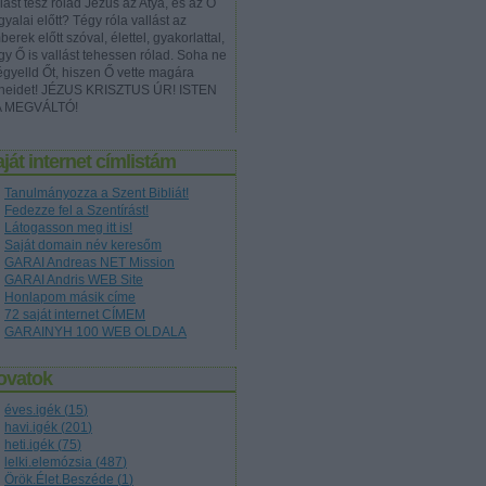
lást tesz rólad Jézus az Atya, és az Ő
yalai előtt? Tégy róla vallást az
erek előtt szóval, élettel, gyakorlattal,
gy Ő is vallást tehessen rólad. Soha ne
égyelld Őt, hiszen Ő vette magára
neidet! JÉZUS KRISZTUS ÚR! ISTEN
A MEGVÁLTÓ!
ját internet címlistám
Tanulmányozza a Szent Bibliát!
Fedezze fel a Szentírást!
Látogasson meg itt is!
Saját domain név keresőm
GARAI Andreas NET Mission
GARAI Andris WEB Site
Honlapom másik címe
72 saját internet CÍMEM
GARAINYH 100 WEB OLDALA
ovatok
éves.igék
(
15
)
havi.igék
(
201
)
heti.igék
(
75
)
lelki.elemózsia
(
487
)
Örök.Élet.Beszéde
(
1
)