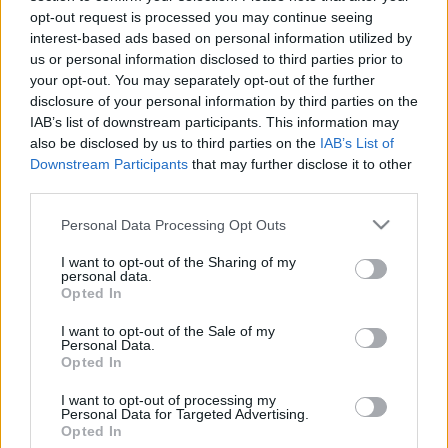
ÖRÖMHÍRTÁR * http://www.garainyh.hu ***
opt-out request is processed you may continue seeing
https://garainyh.blog.hu/ ***
interest-based ads based on personal information utilized by
http://utmutato.blog.hu ***…
us or personal information disclosed to third parties prior to
your opt-out. You may separately opt-out of the further
disclosure of your personal information by third parties on the
- Szombat [2025.06.28.] "Nem tudod,
IAB’s list of downstream participants. This information may
hogy te vagy a nyomorult, a
also be disclosed by us to third parties on the
IAB’s List of
Downstream Participants
that may further disclose it to other
szánalmas és a szegény, a vak és a
third parties.
mezítelen?!"
Please note that this website/app uses one or more Google
Personal Data Processing Opt Outs
Andreas
•
2025. június 28.
0
services and may gather and store information including but
not limited to your visit or usage behaviour. You may click to
I want to opt-out of the Sharing of my
personal data.
grant or deny consent to Google and its third-party tags to
&#0;&#0;&#0;&#0;&#0;&#0;&#0;&#0;&#0; *
Opted In
use your data for below specified purposes in below Google
MINDEN NAPRA: 1 MONDATBAN IS; 2 KIÍRT
consent section.
ÚTMUTATÓ IGE; 3 *Protestáns-
I want to opt-out of the Sale of my
Personal Data.
RÚF*Károli*Katolikus* FORDÍTÁSBAN* HANGZÓ
Opted In
ÖRÖMHÍRTÁR * http://www.garainyh.hu ***
https://garainyh.blog.hu/ ***
I want to opt-out of processing my
Personal Data for Targeted Advertising.
http://utmutato.blog.hu ***…
Opted In