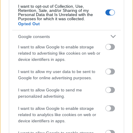
I want to opt-out of Collection, Use,
- Csütörtök [2025.06.19.] "Egy másik
Retention, Sale, and/or Sharing of my
Personal Data that Is Unrelated with the
angyal repül fenn az égen: az örök
Purposes for which it was collected.
Opted Out
evangélium volt nála, hogy hirdesse
azoknak, akik a földön laknak,
Google consents
minden népnek és törzsnek, minden
I want to allow Google to enable storage
nyelvnek és nemzetnek!"
related to advertising like cookies on web or
device identifiers in apps.
Andreas
•
2025. június 19.
0
I want to allow my user data to be sent to
Google for online advertising purposes.
&#0;&#0;&#0;&#0;&#0;&#0;&#0;&#0;&#0; *
MINDEN NAPRA: 1 MONDATBAN IS; 2 KIÍRT
I want to allow Google to send me
ÚTMUTATÓ IGE; 3 *Protestáns-
personalized advertising.
RÚF*Károli*Katolikus* FORDÍTÁSBAN* HANGZÓ
ÖRÖMHÍRTÁR * http://www.garainyh.hu ***
I want to allow Google to enable storage
https://garainyh.blog.hu/ ***
related to analytics like cookies on web or
http://utmutato.blog.hu ***…
device identifiers in apps.