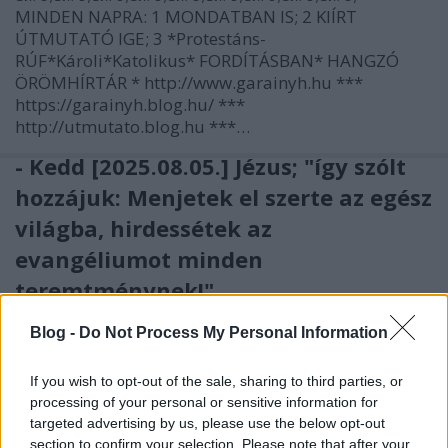
MINDEN NAPRA: 1 MONDATBAN IS; 2 KIÍRT
ÚTMUTATÓ IGE; 3 *Protestáns-
RÚF*Károli*Katolikus* FORDÍTÁSBAN* HANGZÓ
ÖRÖMHÍRTÁR * http://www.garainyh.hu ***
https://garainyh.blog.hu/ ***
http://utmutato.blog.hu ***…
- Kedd [2025.08.05.] Jézus; "így szólt
hozzájuk: Menjetek el szerte az egész
világba, hirdessétek az
evangéliumot minden
teremtménynek!"
Andreas
•
2025. augusztus 05.
0
Blog -
Do Not Process My Personal Information
&#0;&#0;&#0;&#0;&#0;&#0;&#0;&#0;&#0; *
If you wish to opt-out of the sale, sharing to third parties, or
MINDEN NAPRA: 1 MONDATBAN IS; 2 KIÍRT
processing of your personal or sensitive information for
ÚTMUTATÓ IGE; 3 *Protestáns-
targeted advertising by us, please use the below opt-out
RÚF*Károli*Katolikus* FORDÍTÁSBAN* HANGZÓ
section to confirm your selection. Please note that after your