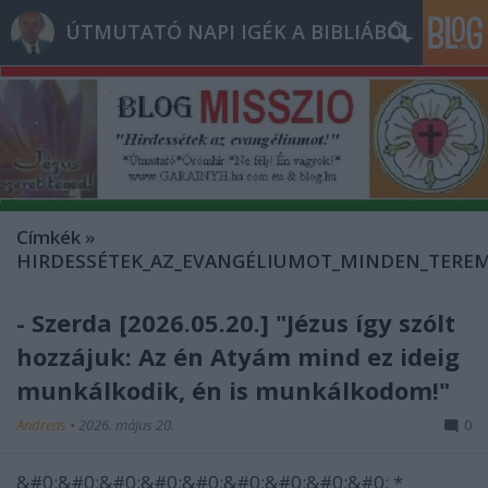
ÚTMUTATÓ NAPI IGÉK A BIBLIÁBÓL
Címkék
»
HIRDESSÉTEK_AZ_EVANGÉLIUMOT_MINDEN_TERE
- Szerda [2026.05.20.] "Jézus így szólt
hozzájuk: Az én Atyám mind ez ideig
munkálkodik, én is munkálkodom!"
Andreas
•
2026. május 20.
0
&#0;&#0;&#0;&#0;&#0;&#0;&#0;&#0;&#0; *