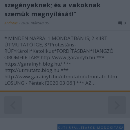
szegényeknek; és a vakoknak
szemük megnyílását!"
Andreas
•
2020. március 06.
0
* MINDEN NAPRA: 1 MONDATBAN IS; 2 KIÍRT
ÚTMUTATÓ IGE; 3*Protestáns-
RÚF*Károli*Katolikus*FORDÍTÁSBAN*HANGZÓ
ÖRÖMHÍRTÁR* http://www.garainyh.hu ***
https://garainyh.blog.hu/ ***
http://utmutato.blog.hu ***
http://www.garainyh.hu/utmutato/utmutato.htm
LOSUNG - Péntek [2020.03.06.] *** AZ…
SÜTI BEÁLLÍTÁSOK MÓDOSÍTÁSA