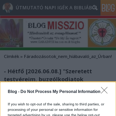
ÚTMUTATÓ NAPI IGÉK A BIBLIÁBÓL
Címkék
»
Fáradozásotok_nem_hiábavaló_az_Úrban!
- Hétfő [2026.06.08.] "Szeretett
testvéreim, buzgólkodjatok
mindenkor az Úr munkájában,
Blog -
Do Not Process My Personal Information
hiszen tudjátok, hogy fáradozásotok
nem hiábavaló az Úrban!"
If you wish to opt-out of the sale, sharing to third parties, or
processing of your personal or sensitive information for
Andreas
•
2026. június 08.
0
targeted advertising by us, please use the below opt-out