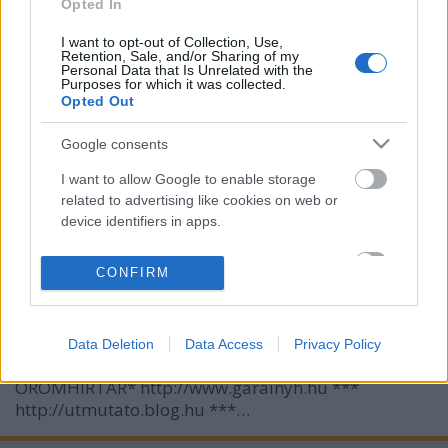
RÚF*Károli*Katolikus*FORDÍTÁSBAN*HANGZÓ
Opted In
ÖRÖMHÍRTÁR* http://www.garainyh.hu ***
https://garainyh.blog.hu/ ***
I want to opt-out of Collection, Use,
Retention, Sale, and/or Sharing of my
http://utmutato.blog.hu ***…
Personal Data that Is Unrelated with the
Purposes for which it was collected.
Opted Out
- Kedd [2019.05.14.] "A szentekkel
Google consents
vállaljatok közösséget
szükségeikben, gyakoroljátok a
I want to allow Google to enable storage
related to advertising like cookies on web or
vendégszeretetet!"
device identifiers in apps.
Andreas
•
2019. május 14.
0
I want to allow my user data to be sent to
CONFIRM
Google for online advertising purposes.
&#0;&#0;&#0;&#0;&#0;&#0;&#0;&#0;&#0; *
MINDEN NAPRA: 1 MONDATBAN IS; 2 KIÍRT
I want to allow Google to send me
ÚTMUTATÓ IGE; 3*Protestáns-
Data Deletion
Data Access
Privacy Policy
personalized advertising.
RÚF*Károli*Katolikus*FORDÍTÁSBAN*HANGZÓ
ÖRÖMHÍRTÁR* http://www.garainyh.hu ***
I want to allow Google to enable storage
http://utmutato.blog.hu ***…
related to analytics like cookies on web or
device identifiers in apps.