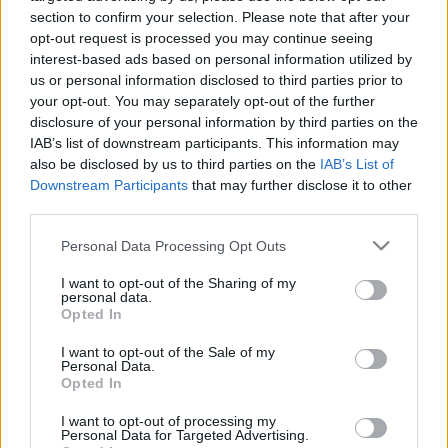
section to confirm your selection. Please note that after your
&#0;&#0;&#0;&#0;&#0;&#0;&#0;&#0;&#0; *
opt-out request is processed you may continue seeing
MINDEN NAPRA: 1 MONDATBAN IS; 2 KIÍRT
interest-based ads based on personal information utilized by
ÚTMUTATÓ IGE; 3 *Protestáns-
us or personal information disclosed to third parties prior to
RÚF*Károli*Katolikus* FORDÍTÁSBAN* HANGZÓ
your opt-out. You may separately opt-out of the further
ÖRÖMHÍRTÁR * http://www.garainyh.hu ***
disclosure of your personal information by third parties on the
https://garainyh.blog.hu/ ***
IAB’s list of downstream participants. This information may
http://utmutato.blog.hu ***…
also be disclosed by us to third parties on the
IAB’s List of
Downstream Participants
that may further disclose it to other
- Szombat [2023.07.15.] "Ti azonban
third parties.
legyetek erősek, ne lankadjatok el,
Please note that this website/app uses one or more Google
Personal Data Processing Opt Outs
mert tetteiteknek meglesz a
services and may gather and store information including but
not limited to your visit or usage behaviour. You may click to
I want to opt-out of the Sharing of my
jutalma!"
personal data.
grant or deny consent to Google and its third-party tags to
Opted In
use your data for below specified purposes in below Google
Andreas
•
2023. július 15.
0
consent section.
I want to opt-out of the Sale of my
Personal Data.
&#0;&#0;&#0;&#0;&#0;&#0;&#0;&#0;&#0; *
Opted In
MINDEN NAPRA: 1 MONDATBAN IS; 2 KIÍRT
I want to opt-out of processing my
ÚTMUTATÓ IGE; 3*Protestáns-
Personal Data for Targeted Advertising.