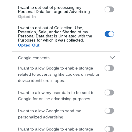
I want to opt-out of processing my
&#0;&#0;&#0;&#0;&#0;&#0;&#0;&#0;&#0; *
Personal Data for Targeted Advertising.
Opted In
MINDEN NAPRA: 1 MONDATBAN IS; 2 KIÍRT
ÚTMUTATÓ IGE; 3*Protestáns-
I want to opt-out of Collection, Use,
RÚF*Károli*Katolikus*FORDÍTÁSBAN*HANGZÓ
Retention, Sale, and/or Sharing of my
Personal Data that Is Unrelated with the
ÖRÖMHÍRTÁR* http://www.garainyh.hu ***
Purposes for which it was collected.
https://garainyh.blog.hu/ ***
Opted Out
http://utmutato.blog.hu ***…
Google consents
- Péntek [2024.02.16.] Jézus mondja:
I want to allow Google to enable storage
"Aki él, és hisz énbennem, az nem
related to advertising like cookies on web or
device identifiers in apps.
hal meg soha. Hiszed-e ezt?"
I want to allow my user data to be sent to
Andreas
•
2024. február 16.
0
Google for online advertising purposes.
&#0;&#0;&#0;&#0;&#0;&#0;&#0;&#0;&#0; *
I want to allow Google to send me
MINDEN NAPRA: 1 MONDATBAN IS; 2 KIÍRT
personalized advertising.
ÚTMUTATÓ IGE; 3*Protestáns-
RÚF*Károli*Katolikus*FORDÍTÁSBAN*HANGZÓ
I want to allow Google to enable storage