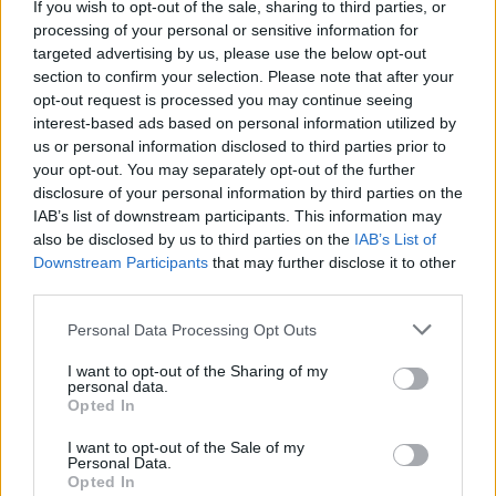
valakinek nincsen bölcsessége,
If you wish to opt-out of the sale, sharing to third parties, or
processing of your personal or sensitive information for
kérjen Istentől, aki készségesen és
targeted advertising by us, please use the below opt-out
szemrehányás nélkül ad
section to confirm your selection. Please note that after your
opt-out request is processed you may continue seeing
mindenkinek, és meg is kapja!"
interest-based ads based on personal information utilized by
Andreas
•
2024. október 29.
0
us or personal information disclosed to third parties prior to
your opt-out. You may separately opt-out of the further
disclosure of your personal information by third parties on the
&#0;&#0;&#0;&#0;&#0;&#0;&#0;&#0;&#0; *
IAB’s list of downstream participants. This information may
MINDEN NAPRA: 1 MONDATBAN IS; 2 KIÍRT
also be disclosed by us to third parties on the
IAB’s List of
ÚTMUTATÓ IGE; 3 *Protestáns-
Downstream Participants
that may further disclose it to other
RÚF*Károli*Katolikus* FORDÍTÁSBAN* HANGZÓ
third parties.
ÖRÖMHÍRTÁR * http://www.garainyh.hu ***
https://garainyh.blog.hu/ ***
Please note that this website/app uses one or more Google
Personal Data Processing Opt Outs
http://utmutato.blog.hu ***…
services and may gather and store information including but
not limited to your visit or usage behaviour. You may click to
I want to opt-out of the Sharing of my
personal data.
grant or deny consent to Google and its third-party tags to
- Csütörtök [2024.03.21.] "Aki pedig
Opted In
use your data for below specified purposes in below Google
dicsekszik, az Úrral dicsekedjék!"
consent section.
I want to opt-out of the Sale of my
Personal Data.
Andreas
•
2024. március 21.
0
Opted In