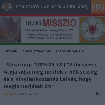
ÚTMUTATÓ NAPI IGÉK A BIBLIÁBÓL
Címkék
»
Bölcs_szívet_adj_Uram_énnekem!
- Vasárnap [2025.05.18.] "A dicsőség
Atyja adja meg nektek a bölcsesség
és a kinyilatkoztatás Lelkét, hogy
megismerjétek őt!"
Andreas
•
2025. május 18.
0