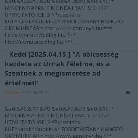
&#0;&#0;&#0;&#0;&#0;&#0;&#0;&#0;&#0; *
MINDEN NAPRA: 1 MONDATBAN IS; 2 KIÍRT
ÚTMUTATÓ IGE; 3 *Protestáns-
RÚF*Károli*Katolikus* FORDÍTÁSBAN* HANGZÓ
ÖRÖMHÍRTÁR * http://www.garainyh.hu ***
https://garainyh.blog.hu/ ***
http://utmutato.blog.hu ***…
- Kedd [2025.04.15.] "A bölcsesség
kezdete az Úrnak félelme, és a
Szentnek a megismerése ad
értelmet!"
Andreas
•
2025. április 15.
0
&#0;&#0;&#0;&#0;&#0;&#0;&#0;&#0;&#0; *
MINDEN NAPRA: 1 MONDATBAN IS; 2 KIÍRT
ÚTMUTATÓ IGE; 3 *Protestáns-
RÚF*Károli*Katolikus* FORDÍTÁSBAN* HANGZÓ
ÖRÖMHÍRTÁR * http://www.garainyh.hu ***