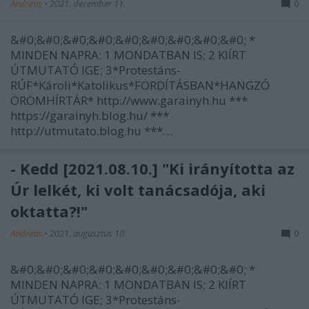
Andreas
•
2021. december 11.
0
&#0;&#0;&#0;&#0;&#0;&#0;&#0;&#0;&#0; *
MINDEN NAPRA: 1 MONDATBAN IS; 2 KIÍRT
ÚTMUTATÓ IGE; 3*Protestáns-
RÚF*Károli*Katolikus*FORDÍTÁSBAN*HANGZÓ
ÖRÖMHÍRTÁR* http://www.garainyh.hu ***
https://garainyh.blog.hu/ ***
http://utmutato.blog.hu ***…
- Kedd [2021.08.10.] "Ki irányította az
Úr lelkét, ki volt tanácsadója, aki
oktatta?!"
Andreas
•
2021. augusztus 10.
0
&#0;&#0;&#0;&#0;&#0;&#0;&#0;&#0;&#0; *
MINDEN NAPRA: 1 MONDATBAN IS; 2 KIÍRT
ÚTMUTATÓ IGE; 3*Protestáns-