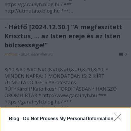
https://garainyh.blog.hu/ ***
http://utmutato.blog.hu ***…
- Hétfő [2024.12.30.] "A megfeszített
Krisztus, ... az Isten ereje és az Isten
bölcsessége!"
Andreas
•
2024. december 30.
0
&#0;&#0;&#0;&#0;&#0;&#0;&#0;&#0;&#0; *
MINDEN NAPRA: 1 MONDATBAN IS; 2 KIÍRT
ÚTMUTATÓ IGE; 3 *Protestáns-
RÚF*Károli*Katolikus* FORDÍTÁSBAN* HANGZÓ
ÖRÖMHÍRTÁR * http://www.garainyh.hu ***
https://garainyh.blog.hu/ ***
http://utmutato.blog.hu ***…
Blog -
Do Not Process My Personal Information
- Kedd [2024.10.29.] "Ha pedig