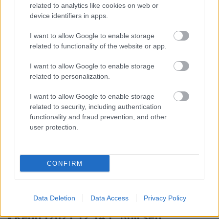
ÖRÖMHÍRTÁR* http://www.garainyh.hu ***
related to analytics like cookies on web or
https://garainyh.blog.hu/ ***
device identifiers in apps.
http://utmutato.blog.hu ***…
I want to allow Google to enable storage
related to functionality of the website or app.
- Péntek [2023.09.01.] "De az Úr terve
örökké megmarad, szívének
I want to allow Google to enable storage
related to personalization.
szándéka nemzedékről nemzedékre!"
I want to allow Google to enable storage
Andreas
•
2023. szeptember 01.
0
related to security, including authentication
functionality and fraud prevention, and other
&#0;&#0;&#0;&#0;&#0;&#0;&#0;&#0;&#0; *
user protection.
MINDEN NAPRA: 1 MONDATBAN IS; 2 KIÍRT
ÚTMUTATÓ IGE; 3*Protestáns-
RÚF*Károli*Katolikus*FORDÍTÁSBAN*HANGZÓ
CONFIRM
ÖRÖMHÍRTÁR* http://www.garainyh.hu ***
https://garainyh.blog.hu/ ***
http://utmutato.blog.hu ***…
Data Deletion
Data Access
Privacy Policy
- Kedd [2021.12.14.] "Bölcsen