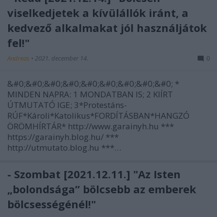
viselkedjetek a kívülállók iránt, a
kedvező alkalmakat jól használjátok
fel!"
Andreas
•
2021. december 14.
0
&#0;&#0;&#0;&#0;&#0;&#0;&#0;&#0;&#0; *
MINDEN NAPRA: 1 MONDATBAN IS; 2 KIÍRT
ÚTMUTATÓ IGE; 3*Protestáns-
RÚF*Károli*Katolikus*FORDÍTÁSBAN*HANGZÓ
ÖRÖMHÍRTÁR* http://www.garainyh.hu ***
https://garainyh.blog.hu/ ***
http://utmutato.blog.hu ***…
- Szombat [2021.12.11.] "Az Isten
„bolondsága” bölcsebb az emberek
bölcsességénél!"