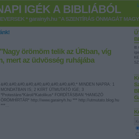
API IGÉK A BIBLIÁBÓL
GEVERSEK * garainyh.hu "A SZENTÍRÁS ÖNMAGÁT MAG
ánk!
Ú
B
It
] "Nagy örömöm telik az ÚRban, víg
ig
KE
m, mert az üdvösség ruhájába
SZ
Kö
S
&#0;&#0;&#0;&#0;&#0;&#0;&#0;&#0;&#0;* MINDEN NAPRA: 1
MONDATBAN IS; 2 KIÍRT ÚTMUTATÓ IGE; 3
B
*Protestáns*Károli*Katolikus* FORDÍTÁSBAN *HANGZÓ
G
ÖRÖMHÍRTÁR* http://www.garainyh.hu *** http://utmutato.blog.hu
***…
K