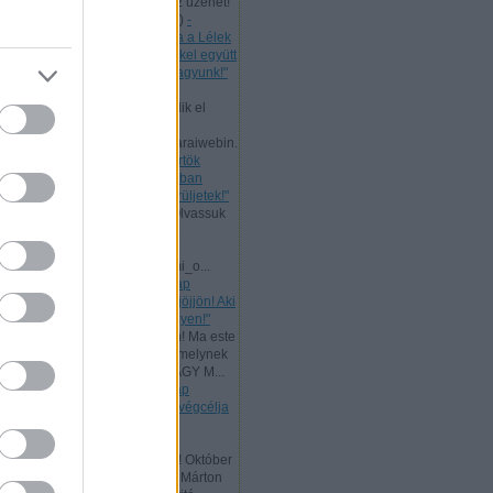
levelet, mert nekünk is szól az üzenet!
Bővebb ...
(
2024.07.11. 21:58
)
-
Csütörtök [2024.07.11.] "Maga a Lélek
tesz bizonyságot a mi lelkünkkel együtt
arról, hogy Isten gyermekei vagyunk!"
Andreas:
Ma, az ÚR Jézus
mennybemenetelével kezdődik el
Pünkösd böjtje!
www.garainyh.hu/garainyh/garaiwebin.
..
(
2024.05.09. 09:53
)
- Csütörtök
[2024.05.09.] "Örüljetek az Úrban
mindenkor! Ismét mondom: örüljetek!"
Andreas:
Nagyheti ajánlat! Olvassuk
el az ÚR Jézus evangéliumát
párhuzamosan:
www.garainyh.hu/evangeliumi_o...
(
2024.03.19. 16:04
)
- Vasárnap
[2024.03.17.] "Aki szomjazik, jöjjön! Aki
akarja, vegye az élet vizét ingyen!"
Andreas:
Kedves Látogatóim! Ma este
zárult az idei Aliansz imahét, melynek
főtémája ez volt: ELŐRE A NAGY M...
(
2024.01.15. 11:35
)
- Vasárnap
[2024.01.14.] "Mert a törvény végcélja
Krisztus, minden hívő
megigazulására!"
Andreas:
Tisztelt Látogatóim! Október
a reformáció hónapja. Luther Márton