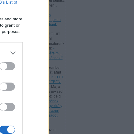
Kedves Látogatóm, te is ingyen lehetsz
B’s List of
az ő tanítványa, mert a kereszten...
(
2025.09.01. 22:03
)
- Hétfő
[2025.09.01.] "Mivel tehát nagy
er and store
főpapunk van, aki áthatolt az egeken,
Jézus, az Isten Fia, ragaszkodjunk
to grant or
hitvallásunkhoz!"
ed purposes
Andreas:
A SZENTHÁROMSÁG-HIT
LÉNYEGE A Szentháromságról
Athanasius hitvallása és reformátorunk
így tanít: "...
(
2025.06.19. 19:19
)
-
Vasárnap [2025.06.15.] "Testvéreim, ...
szeretetben szolgáljatok egymásnak!"
Andreas:
Luther egyik ismert
énekének ez a verse jutott eszembe:
"Úgy tégy és csak úgy taníts hát, Mint
Jéz...
(
2025.05.30. 23:14
)
ÖRÖK ÉLET
BESZÉDE - PÜNKÖSD BÖJTJÉBEN!
Andreas:
Kedves Látogatóim! Ma, a
munka ünnepén, az ÚR Jézus így szól
hozzánk: "Az én Atyám mind ez ideig
m...
(
2025.05.01. 18:07
)
- Csütörtök
[2025.05.01.] "Te mondod, hogy király
vagyok. Én azért születtem, és azért
jöttem a világba, hogy bizonyságot
tegyek az igazságról!"
Andreas:
Kedves Látogatóim!
Tanulmányozzuk a rómaiakhoz írt