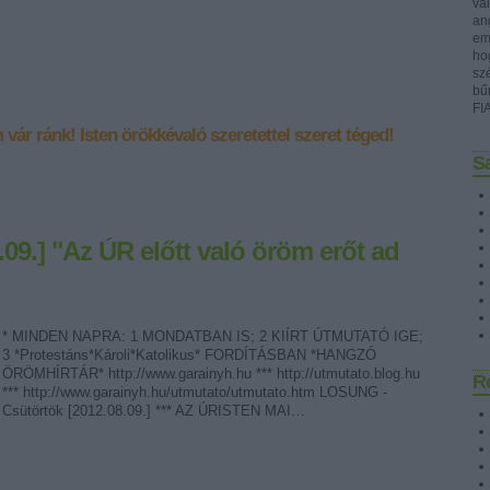
val
ang
emb
ho
sz
bű
FI
 vár ránk!
Isten örökkévaló szeretettel szeret téged!
Sa
.09.] "Az ÚR előtt való öröm erőt ad
* MINDEN NAPRA: 1 MONDATBAN IS; 2 KIÍRT ÚTMUTATÓ IGE;
3 *Protestáns*Károli*Katolikus* FORDÍTÁSBAN *HANGZÓ
ÖRÖMHÍRTÁR* http://www.garainyh.hu *** http://utmutato.blog.hu
R
*** http://www.garainyh.hu/utmutato/utmutato.htm LOSUNG -
Csütörtök [2012.08.09.] *** AZ ÚRISTEN MAI…