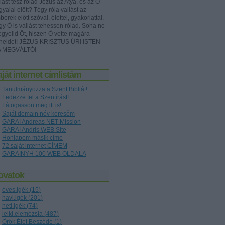
lást tesz rólad Jézus az Atya, és az Ő
yalai előtt? Tégy róla vallást az
erek előtt szóval, élettel, gyakorlattal,
gy Ő is vallást tehessen rólad. Soha ne
égyelld Őt, hiszen Ő vette magára
neidet! JÉZUS KRISZTUS ÚR! ISTEN
A MEGVÁLTÓ!
ját internet címlistám
Tanulmányozza a Szent Bibliát!
Fedezze fel a Szentírást!
Látogasson meg itt is!
Saját domain név keresőm
GARAI Andreas NET Mission
GARAI Andris WEB Site
Honlapom másik címe
72 saját internet CÍMEM
GARAINYH 100 WEB OLDALA
ovatok
éves.igék
(
15
)
havi.igék
(
201
)
heti.igék
(
74
)
lelki.elemózsia
(
487
)
Örök.Élet.Beszéde
(
1
)