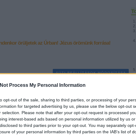
T
ndenkor örüljetek az Úrban!
Jézus örömünk forrása!
SÜTI BEÁLLÍTÁSOK MÓDOSÍTÁSA
Fr
Not Process My Personal Information
to opt-out of the sale, sharing to third parties, or processing of your per
formation for targeted advertising by us, please use the below opt-out s
r selection. Please note that after your opt-out request is processed y
eing interest-based ads based on personal information utilized by us or
disclosed to third parties prior to your opt-out. You may separately opt-
losure of your personal information by third parties on the IAB’s list of