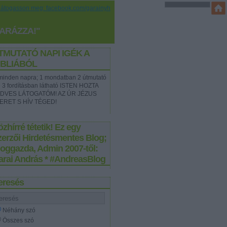
Látogasson meg: facebook.com/garainyh
YARÁZZA!"
TMUTATÓ NAPI IGÉK A
IBLIÁBÓL
t minden napra; 1 mondatban 2 útmutató
e 3 fordításban látható ISTEN HOZTA
DVES LÁTOGATÓM! AZ ÚR JÉZUS
ERET S HÍV TÉGED!
zhírré tétetik! Ez egy
zerzői Hirdetésmentes Blog;
loggazda, Admin 2007-től:
arai András * #AndreasBlog
eresés
Néhány szó
Összes szó