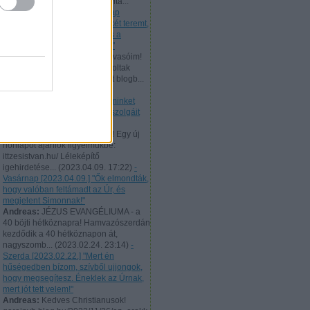
506 évvel ezelőtt bocsátotta vitá...
(
2023.10.02. 22:41
)
- Vasárnap
[2023.10.01.] "Az igazság békét teremt,
és az igazság a nyugalmat és a
biztonságot szolgálja örökké!"
Andreas:
Tisztelt hűséges Olvasóim!
Augusztus 10-től 21-ig nem voltak
elérhetőek a naponta feltöltött blogb...
(
2023.08.21. 22:46
)
- Hétfő
[2023.08.21.] "Úgy tekintsen minket
minden ember, mint Krisztus szolgáit
és Isten titkainak sáfárait!"
Andreas:
Tisztelt Látogatóim! Egy új
honlapot ajánlok figyelmükbe:
ittzesistvan.hu/ Léleképítő
igehirdetése...
(
2023.04.09. 17:22
)
-
Vasárnap [2023.04.09.] "Ők elmondták,
hogy valóban feltámadt az Úr, és
megjelent Simonnak!"
Andreas:
JÉZUS EVANGÉLIUMA - a
40 böjti hétköznapra! Hamvazószerdán
kezdődik a 40 hétköznapon át,
nagyszomb...
(
2023.02.24. 23:14
)
-
Szerda [2023.02.22.] "Mert én
hűségedben bízom, szívből ujjongok,
hogy megsegítesz. Éneklek az Úrnak,
mert jót tett velem!"
Andreas:
Kedves Christianusok!