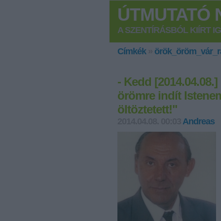
ÚTMUTATÓ N
A SZENTÍRÁSBÓL KIÍRT I
Címkék
»
örök_öröm_vár_r
- Kedd [2014.04.08.
örömre indít Istene
öltöztetett!"
2014.04.08. 00:03
Andreas