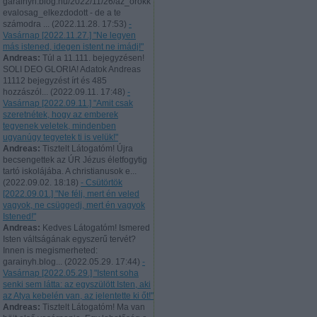
garainyh.blog.hu/2022/11/26/az_orokk
evalosag_elkezdodott - de a te
számodra ...
(
2022.11.28. 17:53
)
-
Vasárnap [2022.11.27.] "Ne legyen
más istened, idegen istent ne imádj!"
Andreas:
Túl a 11.111. bejegyzésen!
SOLI DEO GLORIA! Adatok Andreas
11112 bejegyzést írt és 485
hozzászól...
(
2022.09.11. 17:48
)
-
Vasárnap [2022.09.11.] "Amit csak
szeretnétek, hogy az emberek
tegyenek veletek, mindenben
ugyanúgy tegyetek ti is velük!"
Andreas:
Tisztelt Látogatóm! Újra
becsengettek az ÚR Jézus életfogytig
tartó iskolájába. A christianusok e...
(
2022.09.02. 18:18
)
- Csütörtök
[2022.09.01.] "Ne félj, mert én veled
vagyok, ne csüggedj, mert én vagyok
Istened!"
Andreas:
Kedves Látogatóm! Ismered
Isten váltságának egyszerű tervét?
Innen is megismerheted:
garainyh.blog...
(
2022.05.29. 17:44
)
-
Vasárnap [2022.05.29.] "Istent soha
senki sem látta: az egyszülött Isten, aki
az Atya kebelén van, az jelentette ki őt!"
Andreas:
Tisztelt Látogatóm! Ma van