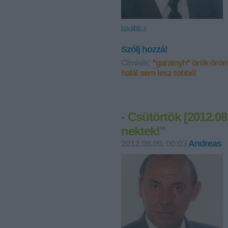
tovább »
Szólj hozzá!
Címkék:
*garainyh*
örök öröm
halál sem lesz többé!
- Csütörtök [2012.08
nektek!"
2012.08.09. 00:03
Andreas