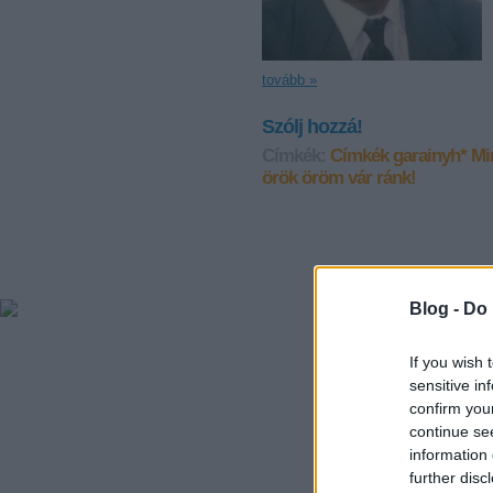
tovább »
Szólj hozzá!
Címkék:
Címkék
garainyh*
Mi
örök öröm vár ránk!
Blog -
Do 
If you wish 
sensitive in
confirm you
continue se
information 
further disc