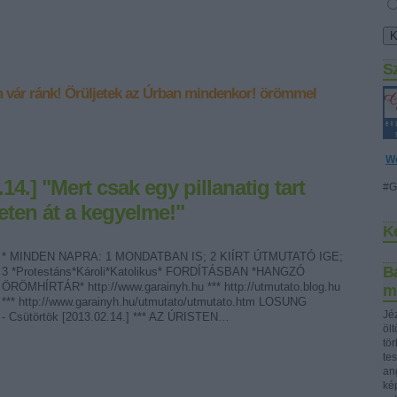
S
 vár ránk!
Örüljetek az Úrban mindenkor!
örömmel
W
14.] "Mert csak egy pillanatig tart
#G
eten át a kegyelme!"
K
* MINDEN NAPRA: 1 MONDATBAN IS; 2 KIÍRT ÚTMUTATÓ IGE;
Bá
3 *Protestáns*Károli*Katolikus* FORDÍTÁSBAN *HANGZÓ
ÖRÖMHÍRTÁR* http://www.garainyh.hu *** http://utmutato.blog.hu
m
*** http://www.garainyh.hu/utmutato/utmutato.htm LOSUNG
Jéz
- Csütörtök [2013.02.14.] *** AZ ÚRISTEN…
öl
tö
te
ang
ké