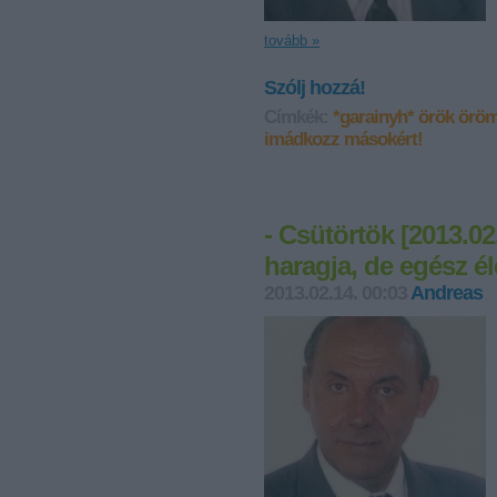
tovább »
Szólj hozzá!
Címkék:
*garainyh*
örök öröm
imádkozz másokért!
- Csütörtök [2013.02.
haragja, de egész él
2013.02.14. 00:03
Andreas