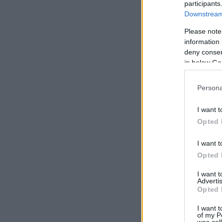
participants
Downstream 
Please note
information 
deny consent
in below Go
Persona
I want t
Opted 
I want t
Opted 
I want 
Advertis
Opted 
I want t
of my P
was col