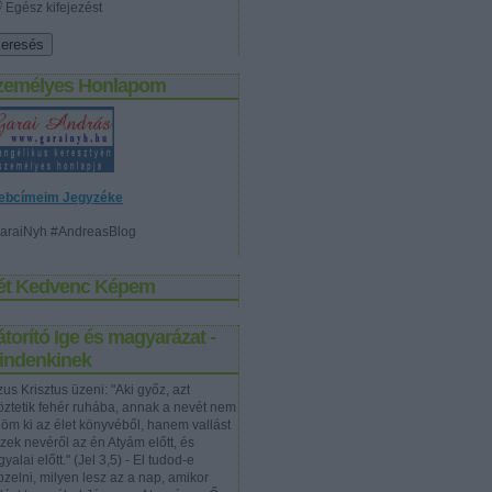
Egész kifejezést
zemélyes Honlapom
ebcímeim Jegyzéke
araiNyh #AndreasBlog
ét Kedvenc Képem
torító Ige és magyarázat -
indenkinek
us Krisztus üzeni: "Aki győz, azt
töztetik fehér ruhába, annak a nevét nem
rlöm ki az élet könyvéből, hanem vallást
szek nevéről az én Atyám előtt, és
yalai előtt." (Jel 3,5) - El tudod-e
pzelni, milyen lesz az a nap, amikor