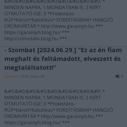
&#0;&#0;&#0;&#0;&#0;&#0;&#0;&#0;&#0; *
MINDEN NAPRA: 1 MONDATBAN IS; 2 KIÍRT
ÚTMUTATÓ IGE; 3 *Protestáns-
RÚF*Károli*Katolikus* FORDÍTÁSBAN* HANGZÓ
ÖRÖMHÍRTÁR * http://www.garainyh.hu ***
https://garainyh.blog.hu/ ***
http://utmutato.blog.hu ***…
- Szombat [2024.06.29.] "Ez az én fiam
meghalt és feltámadott, elveszett és
megtaláltatott!"
Andreas
•
2024. június 29.
0
&#0;&#0;&#0;&#0;&#0;&#0;&#0;&#0;&#0; *
MINDEN NAPRA: 1 MONDATBAN IS; 2 KIÍRT
ÚTMUTATÓ IGE; 3 *Protestáns-
RÚF*Károli*Katolikus* FORDÍTÁSBAN* HANGZÓ
ÖRÖMHÍRTÁR * http://www.garainyh.hu ***
https://garainyh.blog.hu/ ***