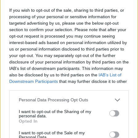
hajlékom, én Istenük leszek, ők
pedig az én népem lesznek!"
If you wish to opt-out of the sale, sharing to third parties, or
processing of your personal or sensitive information for
Andreas
•
2021. július 02.
0
targeted advertising by us, please use the below opt-out
section to confirm your selection. Please note that after your
opt-out request is processed you may continue seeing
&#0;&#0;&#0;&#0;&#0;&#0;&#0;&#0;&#0; *
interest-based ads based on personal information utilized by
MINDEN NAPRA: 1 MONDATBAN IS; 2 KIÍRT
us or personal information disclosed to third parties prior to
ÚTMUTATÓ IGE; 3*Protestáns-
your opt-out. You may separately opt-out of the further
RÚF*Károli*Katolikus*FORDÍTÁSBAN*HANGZÓ
disclosure of your personal information by third parties on the
ÖRÖMHÍRTÁR* http://www.garainyh.hu ***
IAB’s list of downstream participants. This information may
https://garainyh.blog.hu/ ***
also be disclosed by us to third parties on the
IAB’s List of
http://utmutato.blog.hu ***…
Downstream Participants
that may further disclose it to other
third parties.
- Szombat [2020.12.05.] "Jöjjetek
Please note that this website/app uses one or more Google
Personal Data Processing Opt Outs
énhozzám mindnyájan, akik
services and may gather and store information including but
not limited to your visit or usage behaviour. You may click to
I want to opt-out of the Sharing of my
megfáradtatok és meg vagytok
personal data.
grant or deny consent to Google and its third-party tags to
Opted In
terhelve, és én megnyugvást adok
use your data for below specified purposes in below Google
consent section.
nektek!"
I want to opt-out of the Sale of my
Personal Data.