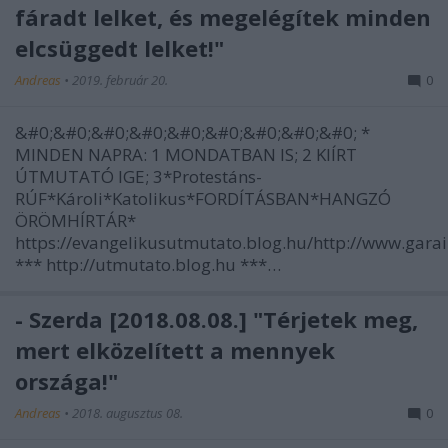
fáradt lelket, és megelégítek minden
elcsüggedt lelket!"
Andreas
•
2019. február 20.
0
&#0;&#0;&#0;&#0;&#0;&#0;&#0;&#0;&#0; *
MINDEN NAPRA: 1 MONDATBAN IS; 2 KIÍRT
ÚTMUTATÓ IGE; 3*Protestáns-
RÚF*Károli*Katolikus*FORDÍTÁSBAN*HANGZÓ
ÖRÖMHÍRTÁR*
https://evangelikusutmutato.blog.hu/http://www.gara
*** http://utmutato.blog.hu ***…
- Szerda [2018.08.08.] "Térjetek meg,
mert elközelített a mennyek
országa!"
Andreas
•
2018. augusztus 08.
0