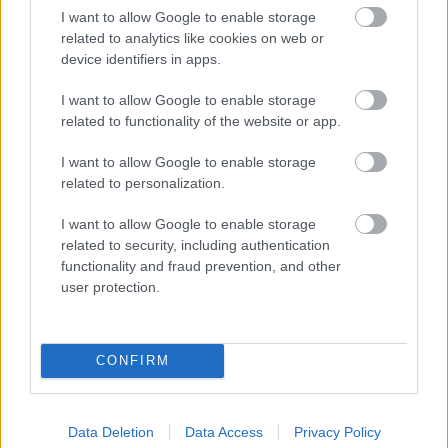
I want to allow Google to enable storage
RÚF*Károli*Katolikus*FORDÍTÁSBAN*HANGZÓ
related to analytics like cookies on web or
ÖRÖMHÍRTÁR* http://www.garainyh.hu ***
device identifiers in apps.
https://garainyh.blog.hu/ ***
http://utmutato.blog.hu ***…
I want to allow Google to enable storage
related to functionality of the website or app.
- Péntek [2019.12.13.] "Íme, Isten
I want to allow Google to enable storage
sátora az emberekkel van, és ő velük
related to personalization.
fog lakni, ők pedig népei lesznek, és
I want to allow Google to enable storage
maga Isten lesz velük!"
related to security, including authentication
Andreas
•
2019. december 13.
0
functionality and fraud prevention, and other
user protection.
* MINDEN NAPRA: 1 MONDATBAN IS; 2 KIÍRT
ÚTMUTATÓ IGE; 3*Protestáns-
RÚF*Károli*Katolikus*FORDÍTÁSBAN*HANGZÓ
CONFIRM
ÖRÖMHÍRTÁR* http://www.garainyh.hu ***
http://utmutato.blog.hu ***
http://www.garainyh.hu/utmutato/utmutato.htm
Data Deletion
Data Access
Privacy Policy