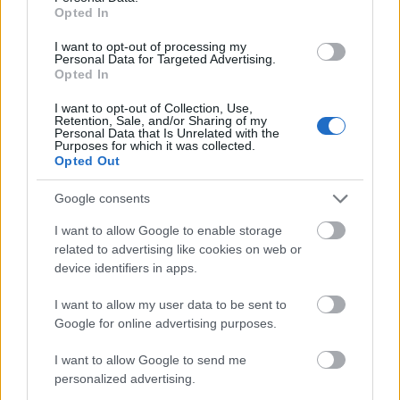
Opted In
Andreas
•
2020. december 05.
0
I want to opt-out of processing my
Personal Data for Targeted Advertising.
&#0;&#0;&#0;&#0;&#0;&#0;&#0;&#0;&#0; *
Opted In
MINDEN NAPRA: 1 MONDATBAN IS; 2 KIÍRT
ÚTMUTATÓ IGE; 3*Protestáns-
I want to opt-out of Collection, Use,
RÚF*Károli*Katolikus*FORDÍTÁSBAN*HANGZÓ
Retention, Sale, and/or Sharing of my
Personal Data that Is Unrelated with the
ÖRÖMHÍRTÁR* http://www.garainyh.hu ***
Purposes for which it was collected.
https://garainyh.blog.hu/ ***
Opted Out
http://utmutato.blog.hu ***…
Google consents
- Kedd [2020.07.14.] "Dicsérjétek az
I want to allow Google to enable storage
related to advertising like cookies on web or
Urat! Adjatok hálát az Úrnak, mert
device identifiers in apps.
jó, mert örökké tart szeretete!"
I want to allow my user data to be sent to
Andreas
•
2020. július 14.
0
Google for online advertising purposes.
&#0;&#0;&#0;&#0;&#0;&#0;&#0;&#0;&#0; *
I want to allow Google to send me
MINDEN NAPRA: 1 MONDATBAN IS; 2 KIÍRT
personalized advertising.
ÚTMUTATÓ IGE; 3*Protestáns-