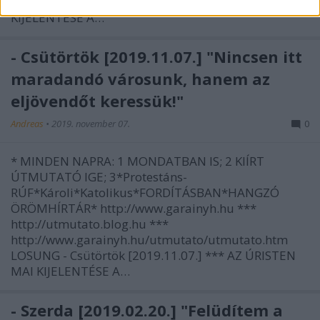
LOSUNG - Péntek [2019.12.13.] *** AZ ÚRISTEN MAI
KIJELENTÉSE A…
- Csütörtök [2019.11.07.] "Nincsen itt
maradandó városunk, hanem az
eljövendőt keressük!"
Andreas
•
2019. november 07.
0
* MINDEN NAPRA: 1 MONDATBAN IS; 2 KIÍRT
ÚTMUTATÓ IGE; 3*Protestáns-
RÚF*Károli*Katolikus*FORDÍTÁSBAN*HANGZÓ
ÖRÖMHÍRTÁR* http://www.garainyh.hu ***
http://utmutato.blog.hu ***
http://www.garainyh.hu/utmutato/utmutato.htm
LOSUNG - Csütörtök [2019.11.07.] *** AZ ÚRISTEN
MAI KIJELENTÉSE A…
- Szerda [2019.02.20.] "Felüdítem a