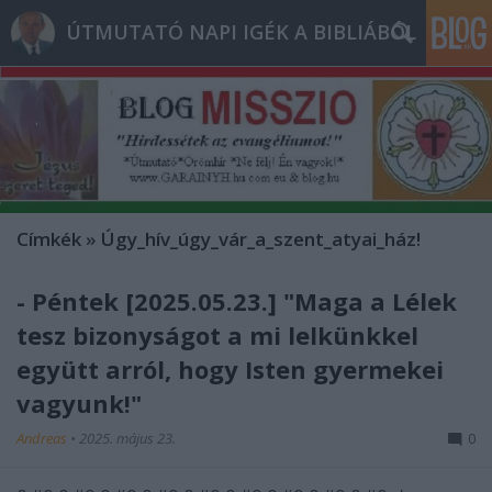
ÚTMUTATÓ NAPI IGÉK A BIBLIÁBÓL
Címkék
»
Úgy_hív_úgy_vár_a_szent_atyai_ház!
- Péntek [2025.05.23.] "Maga a Lélek
tesz bizonyságot a mi lelkünkkel
együtt arról, hogy Isten gyermekei
vagyunk!"
Andreas
•
2025. május 23.
0