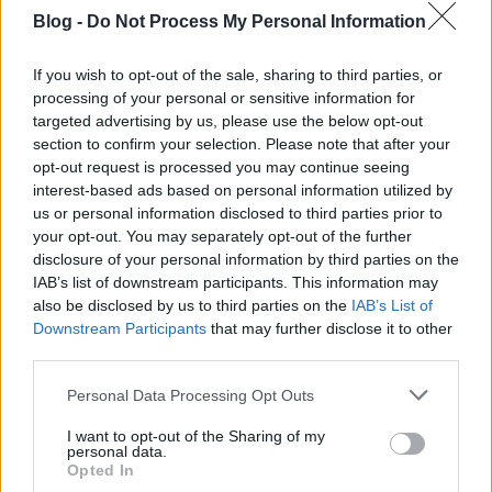
http://utmutato.blog.hu ***…
Blog -
Do Not Process My Personal Information
- Hétfő [2023.09.25.] "A teljes Írás
If you wish to opt-out of the sale, sharing to third parties, or
Istentől ihletett, és hasznos a
processing of your personal or sensitive information for
targeted advertising by us, please use the below opt-out
tanításra!"
section to confirm your selection. Please note that after your
opt-out request is processed you may continue seeing
Andreas
•
2023. szeptember 25.
0
interest-based ads based on personal information utilized by
us or personal information disclosed to third parties prior to
&#0;&#0;&#0;&#0;&#0;&#0;&#0;&#0;&#0; *
your opt-out. You may separately opt-out of the further
MINDEN NAPRA: 1 MONDATBAN IS; 2 KIÍRT
disclosure of your personal information by third parties on the
ÚTMUTATÓ IGE; 3*Protestáns-
IAB’s list of downstream participants. This information may
RÚF*Károli*Katolikus*FORDÍTÁSBAN*HANGZÓ
also be disclosed by us to third parties on the
IAB’s List of
ÖRÖMHÍRTÁR* http://www.garainyh.hu ***
Downstream Participants
that may further disclose it to other
https://garainyh.blog.hu/ ***
third parties.
http://utmutato.blog.hu ***…
Please note that this website/app uses one or more Google
Personal Data Processing Opt Outs
services and may gather and store information including but
- Péntek [2022.11.04.] "Mert az az
not limited to your visit or usage behaviour. You may click to
I want to opt-out of the Sharing of my
personal data.
Isten iránti szeretet, hogy
grant or deny consent to Google and its third-party tags to
Opted In
use your data for below specified purposes in below Google