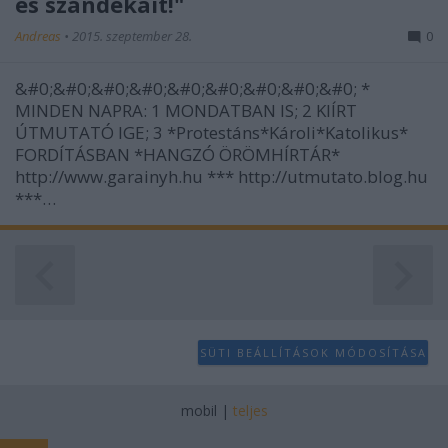
és szándékait!"
Andreas
•
2015. szeptember 28.
0
&#0;&#0;&#0;&#0;&#0;&#0;&#0;&#0;&#0; *
MINDEN NAPRA: 1 MONDATBAN IS; 2 KIÍRT
ÚTMUTATÓ IGE; 3 *Protestáns*Károli*Katolikus*
FORDÍTÁSBAN *HANGZÓ ÖRÖMHÍRTÁR*
http://www.garainyh.hu *** http://utmutato.blog.hu
***…
SÜTI BEÁLLÍTÁSOK MÓDOSÍTÁSA
mobil
|
teljes