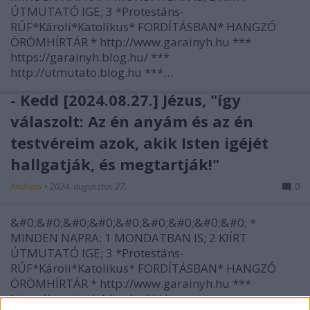
ÚTMUTATÓ IGE; 3 *Protestáns-
RÚF*Károli*Katolikus* FORDÍTÁSBAN* HANGZÓ
ÖRÖMHÍRTÁR * http://www.garainyh.hu ***
https://garainyh.blog.hu/ ***
http://utmutato.blog.hu ***…
- Kedd [2024.08.27.] Jézus, "így
válaszolt: Az én anyám és az én
testvéreim azok, akik Isten igéjét
hallgatják, és megtartják!"
Andreas
•
2024. augusztus 27.
0
&#0;&#0;&#0;&#0;&#0;&#0;&#0;&#0;&#0; *
MINDEN NAPRA: 1 MONDATBAN IS; 2 KIÍRT
ÚTMUTATÓ IGE; 3 *Protestáns-
RÚF*Károli*Katolikus* FORDÍTÁSBAN* HANGZÓ
ÖRÖMHÍRTÁR * http://www.garainyh.hu ***
https://garainyh.blog.hu/ ***