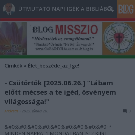
ÚTMUTATÓ NAPI IGÉK A BIBLIÁBÓL
Címkék
»
Élet_beszéde_az_Ige!
- Csütörtök [2025.06.26.] "Lábam
előtt mécses a te igéd, ösvényem
világossága!"
Andreas
•
2025. június 26.
0
&#0;&#0;&#0;&#0;&#0;&#0;&#0;&#0;&#0; *
MINDEN NAPRA: 1 MONDATBAN IS; 2 KIÍRT