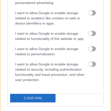
personalized advertising.
&#0;&#0;&#0;&#0;&#0;&#0;&#0;&#0;&#0; *
I want to allow Google to enable storage
MINDEN NAPRA: 1 MONDATBAN IS; 2 KIÍRT
related to analytics like cookies on web or
ÚTMUTATÓ IGE; 3*Protestáns-
device identifiers in apps.
RÚF*Károli*Katolikus*FORDÍTÁSBAN*HANGZÓ
ÖRÖMHÍRTÁR* http://www.garainyh.hu ***
I want to allow Google to enable storage
https://garainyh.blog.hu/ ***
related to functionality of the website or app.
http://utmutato.blog.hu ***…
I want to allow Google to enable storage
related to personalization.
- Vasárnap [2021.05.02.] "Maradjanak
a szívedben azok az igék, amelyeket
I want to allow Google to enable storage
related to security, including authentication
ma parancsolok neked!"
functionality and fraud prevention, and other
Andreas
•
2021. május 02.
0
user protection.
&#0;&#0;&#0;&#0;&#0;&#0;&#0;&#0;&#0; *
MINDEN NAPRA: 1 MONDATBAN IS; 2 KIÍRT
CONFIRM
ÚTMUTATÓ IGE; 3*Protestáns-
RÚF*Károli*Katolikus*FORDÍTÁSBAN*HANGZÓ