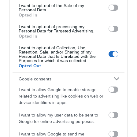
parancsolatait megtartjuk, az ő
consent section.
I want to opt-out of the Sale of my
parancsolatai pedig nem nehezek!"
Personal Data.
Opted In
Andreas
•
2022. november 04.
0
I want to opt-out of processing my
Personal Data for Targeted Advertising.
Opted In
&#0;&#0;&#0;&#0;&#0;&#0;&#0;&#0;&#0; *
MINDEN NAPRA: 1 MONDATBAN IS; 2 KIÍRT
I want to opt-out of Collection, Use,
ÚTMUTATÓ IGE; 3*Protestáns-
Retention, Sale, and/or Sharing of my
Personal Data that Is Unrelated with the
RÚF*Károli*Katolikus*FORDÍTÁSBAN*HANGZÓ
Purposes for which it was collected.
ÖRÖMHÍRTÁR* http://www.garainyh.hu ***
Opted Out
https://garainyh.blog.hu/ ***
http://utmutato.blog.hu ***…
Google consents
I want to allow Google to enable storage
- Szombat [2022.03.12.] "Kezdetben
related to advertising like cookies on web or
volt az Ige, ... Minden általa lett, és
device identifiers in apps.
nélküle semmi sem lett, ami
I want to allow my user data to be sent to
létrejött!"
Google for online advertising purposes.
Andreas
•
2022. március 12.
0
I want to allow Google to send me