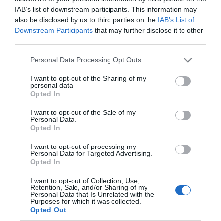
IAB’s list of downstream participants. This information may
- Szerda [2019.01.30.] "Megáldalak,
also be disclosed by us to third parties on the
IAB’s List of
naggyá teszem nevedet, és áldás
Downstream Participants
that may further disclose it to other
third parties.
leszel!"
Please note that this website/app uses one or more Google
Personal Data Processing Opt Outs
Andreas
•
2019. január 30.
0
services and may gather and store information including but
not limited to your visit or usage behaviour. You may click to
I want to opt-out of the Sharing of my
&#0;&#0;&#0;&#0;&#0;&#0;&#0;&#0;&#0; *
personal data.
grant or deny consent to Google and its third-party tags to
Opted In
MINDEN NAPRA: 1 MONDATBAN IS; 2 KIÍRT
use your data for below specified purposes in below Google
ÚTMUTATÓ IGE; 3*Protestáns-
consent section.
I want to opt-out of the Sale of my
RÚF*Károli*Katolikus*FORDÍTÁSBAN*HANGZÓ
Personal Data.
Opted In
ÖRÖMHÍRTÁR*
https://evangelikusutmutato.blog.hu/http://www.gara
I want to opt-out of processing my
*** http://utmutato.blog.hu ***…
Personal Data for Targeted Advertising.
Opted In
- Péntek [2018.02.09.] "Istenem,
I want to opt-out of Collection, Use,
Retention, Sale, and/or Sharing of my
kősziklám, nála keresek oltalmat,
Personal Data that Is Unrelated with the
Purposes for which it was collected.
pajzsom, hatalmas szabadítóm,
Opted Out