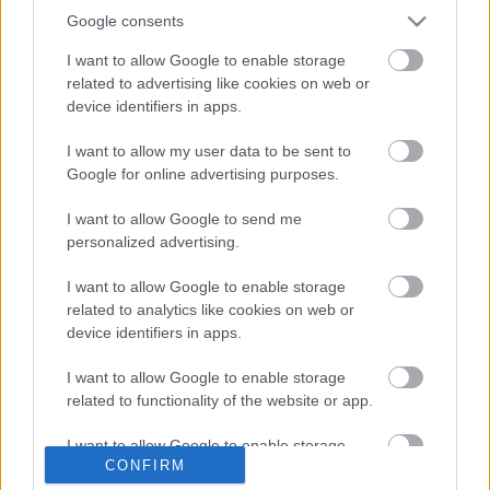
fellegváram!"
Google consents
Andreas
•
2018. február 09.
0
I want to allow Google to enable storage
related to advertising like cookies on web or
&#0;&#0;&#0;&#0;&#0;&#0;&#0;&#0;&#0; *
device identifiers in apps.
MINDEN NAPRA: 1 MONDATBAN IS; 2 KIÍRT
ÚTMUTATÓ IGE; 3*Protestáns-
I want to allow my user data to be sent to
RÚF*Károli*Katolikus*FORDÍTÁSBAN*HANGZÓ
Google for online advertising purposes.
ÖRÖMHÍRTÁR* http://www.garainyh.hu ***
http://utmutato.blog.hu ***…
I want to allow Google to send me
personalized advertising.
- Hétfő [2016.01.11.] "És amit csak
I want to allow Google to enable storage
kértek majd az én nevemben,
related to analytics like cookies on web or
device identifiers in apps.
megteszem, hogy dicsőíttessék az
Atya a Fiúban!"
I want to allow Google to enable storage
related to functionality of the website or app.
Andreas
•
2016. január 11.
0
I want to allow Google to enable storage
CONFIRM
related to personalization.
&#0;&#0;&#0;&#0;&#0;&#0;&#0;&#0;&#0; *