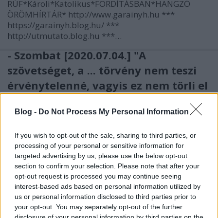
RÚF*Károli*Katolikus*FORDÍTÁSBAN*HANGZÓ
ÖRÖMHÍRTÁR* http://www.garainyh.hu ***
https://garainyh.blog.hu/ ***
http://utmutato.blog.hu ***…
- Szombat [2020.07.04.] "A
szövetséget, a ... törvény nem teszi
érvénytelenné, vagyis ez nem törli el
az ígéretet!"
Blog -
Do Not Process My Personal Information
Andreas
•
2020. július 04.
0
If you wish to opt-out of the sale, sharing to third parties, or
&#0;&#0;&#0;&#0;&#0;&#0;&#0;&#0;&#0; *
processing of your personal or sensitive information for
MINDEN NAPRA: 1 MONDATBAN IS; 2 KIÍRT
targeted advertising by us, please use the below opt-out
ÚTMUTATÓ IGE; 3*Protestáns-
section to confirm your selection. Please note that after your
RÚF*Károli*Katolikus*FORDÍTÁSBAN*HANGZÓ
opt-out request is processed you may continue seeing
ÖRÖMHÍRTÁR* http://www.garainyh.hu ***
interest-based ads based on personal information utilized by
https://garainyh.blog.hu/ ***
us or personal information disclosed to third parties prior to
http://utmutato.blog.hu ***…
your opt-out. You may separately opt-out of the further
disclosure of your personal information by third parties on the