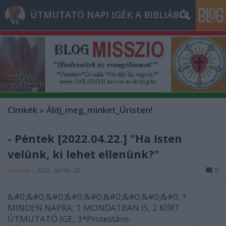
ÚTMUTATÓ NAPI IGÉK A BIBLIÁBÓL
Címkék
»
Áldj_meg_minket_Úristen!
- Péntek [2022.04.22.] "Ha Isten
velünk, ki lehet ellenünk?"
Andreas
•
2022. április 22.
0
&#0;&#0;&#0;&#0;&#0;&#0;&#0;&#0;&#0; *
MINDEN NAPRA: 1 MONDATBAN IS; 2 KIÍRT
ÚTMUTATÓ IGE; 3*Protestáns-