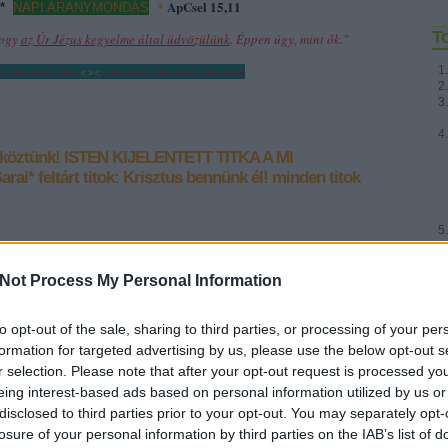
*
ApCsel 15,11
*
NAPI ARANYMONDÁS
T
hogy
az Úr Jézus kegyelme által üdvözülünk
. Éppen úgy, mint ők."
< <>< <>< <><
<><
<>< <>< <>< <>< <>< <><
 köztünk!
ISTEN KIJELENTETT TITKA A MI
arai*
feltárt titok: Krisztus bennünk él!
minden titok
Fr
Not Process My Personal Information
to opt-out of the sale, sharing to third parties, or processing of your per
formation for targeted advertising by us, please use the below opt-out s
r selection. Please note that after your opt-out request is processed y
- Csütörtök
- Szerda
eing interest-based ads based on personal information utilized by us or
]
[2026.08.06.]
[2026.08.05.]
disclosed to third parties prior to your opt-out. You may separately opt-
t
"Örüljetek az
"Titeket pedig
losure of your personal information by third parties on the IAB’s list of
tek,
Úrnak,
Isten hatalma