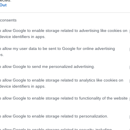
Out
sználói tartalomnak minősülnek, értük a
szolgáltatás technikai
üzemeltetője semmilyen felelősséget nem vállal,
ztőjéhez. Részletek a
Felhasználási feltételekben
és az
adatvédelmi tájékoztatóban
.
consents
o allow Google to enable storage related to advertising like cookies on
sztrálj
! ‐
Belépés Facebookkal
evice identifiers in apps.
o allow my user data to be sent to Google for online advertising
s.
SÜTI BEÁLLÍTÁSOK MÓDOSÍTÁSA
to allow Google to send me personalized advertising.
o allow Google to enable storage related to analytics like cookies on
evice identifiers in apps.
o allow Google to enable storage related to functionality of the website
o allow Google to enable storage related to personalization.
o allow Google to enable storage related to security, including