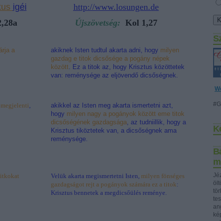
kus
igéi
http://www.losungen.de
,28a
Újszövetség:
Kol 1,27
S
árja a
akiknek Isten tudtul akarta adni, hogy
milyen
gazdag e titok dicsősége a pogány népek
között
. Ez a titok az, hogy Krisztus közöttetek
van: reménysége az eljövendő dicsőségnek.
W
#G
t megjelenti
,
akikkel az Isten meg akarta ismertetni azt,
hogy
milyen nagy a pogányok között eme titok
dicsőségének gazdagsága
, az tudniillik, hogy a
K
Krisztus tiköztetek van, a dicsőségnek ama
reménysége.
Bá
m
Jéz
titkokat
Velük akarta megismertetni Isten,
milyen fönséges
öl
gazdagságot rejt a pogányok számára ez a titok
:
tö
Krisztus bennetek a megdicsőülés reménye.
te
ang
ké