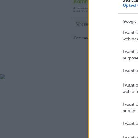
Kommentek:
Opted 
A hozzászólások a
vonatkozó jogszabályok
értelmében felha
azokat nem ellenőrzi. Kifogás esetén forduljon a blog szerkes
Google 
Nincsenek hozzászólások.
I want t
Kommentezéshez
lépj be
, vagy
regi
web or d
I want t
purpose
I want 
I want t
web or d
I want t
or app.
I want t
I want t