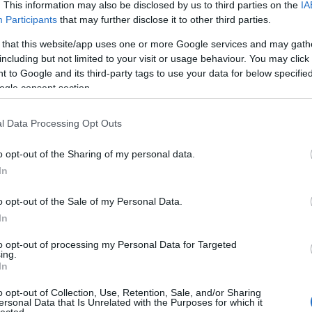
. This information may also be disclosed by us to third parties on the
IA
ujjongjatok, ti,
őriz hit által az
Participants
that may further disclose it to other third parties.
met
igazak!
üdvösségre,
k, de
Vigadjatok mind,
amely készen áll
 that this website/app uses one or more Google services and may gath
dom
ti, igaz szívűek!"
arra, hogy
including but not limited to your visit or usage behaviour. You may click 
ogyan
nyilvánvalóvá
 to Google and its third-party tags to use your data for below specifi
. Ne
legyen az utolsó
djék
időben!"
ogle consent section.
k, ne
en!"
l Data Processing Opt Outs
o opt-out of the Sharing of my personal data.
In
- Kedd
[2026.08.04.]
o opt-out of the Sale of my Personal Data.
"Hívj segítségül
In
engem a
nyomorúság
idején! Én
to opt-out of processing my Personal Data for Targeted
ing.
megszabadítlak,
In
és te dicsőítesz
engem."
o opt-out of Collection, Use, Retention, Sale, and/or Sharing
ersonal Data that Is Unrelated with the Purposes for which it
lected.