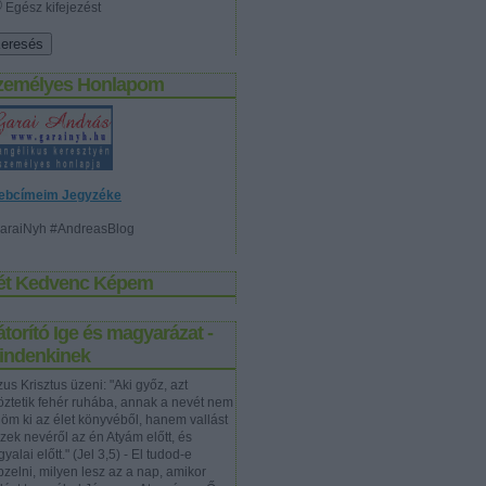
Egész kifejezést
zemélyes Honlapom
ebcímeim Jegyzéke
araiNyh #AndreasBlog
ét Kedvenc Képem
torító Ige és magyarázat -
indenkinek
us Krisztus üzeni: "Aki győz, azt
töztetik fehér ruhába, annak a nevét nem
rlöm ki az élet könyvéből, hanem vallást
szek nevéről az én Atyám előtt, és
yalai előtt." (Jel 3,5) - El tudod-e
pzelni, milyen lesz az a nap, amikor