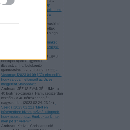
506 évvel ezelőtt bocsátotta vitá...
(
2023.10.02. 22:41
)
- Vasárnap
[2023.10.01.] "Az igazság békét teremt,
és az igazság a nyugalmat és a
biztonságot szolgálja örökké!"
Andreas:
Tisztelt hűséges Olvasóim!
Augusztus 10-től 21-ig nem voltak
elérhetőek a naponta feltöltött blogb...
(
2023.08.21. 22:46
)
- Hétfő
[2023.08.21.] "Úgy tekintsen minket
minden ember, mint Krisztus szolgáit
és Isten titkainak sáfárait!"
Andreas:
Tisztelt Látogatóim! Egy új
honlapot ajánlok figyelmükbe:
ittzesistvan.hu/ Léleképítő
igehirdetése...
(
2023.04.09. 17:22
)
-
Vasárnap [2023.04.09.] "Ők elmondták,
hogy valóban feltámadt az Úr, és
megjelent Simonnak!"
Andreas:
JÉZUS EVANGÉLIUMA - a
40 böjti hétköznapra! Hamvazószerdán
kezdődik a 40 hétköznapon át,
nagyszomb...
(
2023.02.24. 23:14
)
-
Szerda [2023.02.22.] "Mert én
hűségedben bízom, szívből ujjongok,
hogy megsegítesz. Éneklek az Úrnak,
mert jót tett velem!"
Andreas:
Kedves Christianusok!