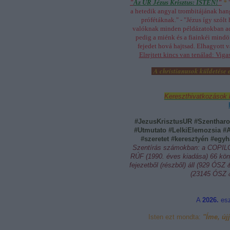
"
Az ÚR Jézus Krisztus: ISTEN!
"
*
a hetedik angyal trombitájának han
prófétáknak." - "
Jézus így szólt
valóknak minden példázatokban ad
pedig a miénk és a fiainkéi mindö
fejedet hová hajtsad. Elhagyott v
Elrejtett kincs van tenálad: Viga
A christianusok küldetés
Kereszthivatkozások 
#JezusKrisztusUR #Szentharo
#Utmutato #LelkiElemozsia #A
#szeretet #keresztyén #egy
Szentírás számokban: a COPILOT 
RÚF (1990. éves kiadása) 66 kön
fejezetből (részből) áll (929 ÓSZ 
(23145 ÓSZ 
A
2026.
es
Isten ezt mondta:
"Íme, új