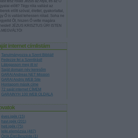
lást tesz rólad Jézus az Atya, és az Ő
yalai előtt? Tégy róla vallást az
erek előtt szóval, élettel, gyakorlattal,
gy Ő is vallást tehessen rólad. Soha ne
égyelld Őt, hiszen Ő vette magára
neidet! JÉZUS KRISZTUS ÚR! ISTEN
A MEGVÁLTÓ!
ját internet címlistám
Tanulmányozza a Szent Bibliát!
Fedezze fel a Szentírást!
Látogasson meg itt is!
Saját domain név keresőm
GARAI Andreas NET Mission
GARAI Andris WEB Site
Honlapom másik címe
72 saját internet CÍMEM
GARAINYH 100 WEB OLDALA
ovatok
éves.igék
(
15
)
havi.igék
(
201
)
heti.igék
(
75
)
lelki.elemózsia
(
487
)
Örök.Élet.Beszéde
(
1
)