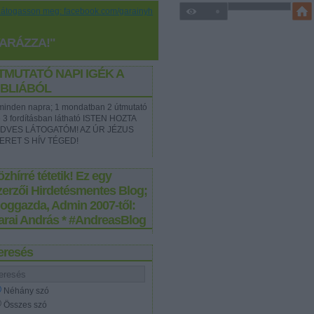
Látogasson meg: facebook.com/garainyh
YARÁZZA!"
TMUTATÓ NAPI IGÉK A
IBLIÁBÓL
t minden napra; 1 mondatban 2 útmutató
e 3 fordításban látható ISTEN HOZTA
DVES LÁTOGATÓM! AZ ÚR JÉZUS
ERET S HÍV TÉGED!
zhírré tétetik! Ez egy
zerzői Hirdetésmentes Blog;
loggazda, Admin 2007-től:
arai András * #AndreasBlog
eresés
Néhány szó
Összes szó