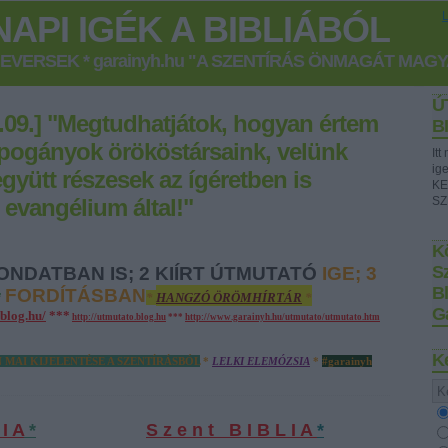
API IGÉK A BIBLIÁBÓL
GEVERSEK * garainyh.hu "A SZENTÍRÁS ÖNMAGÁT MAG
Ú
7.09.] "Megtudhatjátok, hogyan értem
B
 a pogányok örököstársaink, velünk
It
ig
együtt részesek az ígéretben is
KE
 evangélium által!"
SZ
Kö
S
ONDATBAN IS; 2 KIÍRT ÚTMUTATÓ
IGE;
3
B
FORDÍTÁSBAN
*
*
HANGZÓ
ÖRÖMHÍRTÁR
*
G
.blog.hu/
***
http://utmutato.blog.hu
***
http://www.garainyh.hu/utmutato/utmutato.htm
K
N MAI KIJELENTÉSE A SZENTÍRÁSBÓL
*
LELKI ELEMÓZSIA
*
#garainyh
 I A
*
S z e n t B I B L I A
*