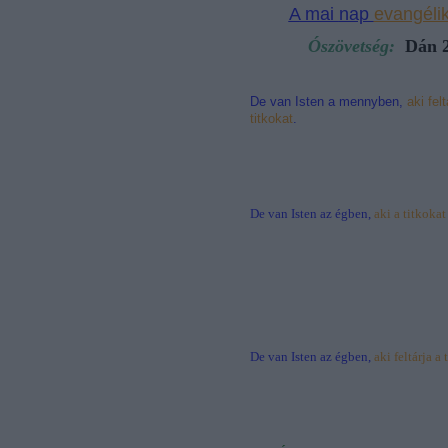
A
mai
nap
evangéli
Ószövetség:
Dán 2
De van Isten a mennyben,
aki felt
titkokat
.
De van Isten az égben,
aki a titkoka
De van Isten az égben,
aki feltárja a 