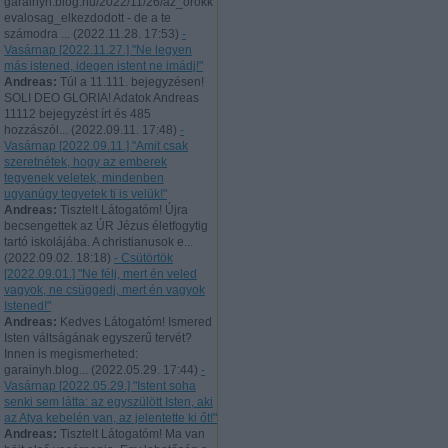
garainyh.blog.hu/2022/11/26/az_orokk
evalosag_elkezdodott - de a te
számodra ...
(
2022.11.28. 17:53
)
-
Vasárnap [2022.11.27.] "Ne legyen
más istened, idegen istent ne imádj!"
Andreas:
Túl a 11.111. bejegyzésen!
SOLI DEO GLORIA! Adatok Andreas
11112 bejegyzést írt és 485
hozzászól...
(
2022.09.11. 17:48
)
-
Vasárnap [2022.09.11.] "Amit csak
szeretnétek, hogy az emberek
tegyenek veletek, mindenben
ugyanúgy tegyetek ti is velük!"
Andreas:
Tisztelt Látogatóm! Újra
becsengettek az ÚR Jézus életfogytig
tartó iskolájába. A christianusok e...
(
2022.09.02. 18:18
)
- Csütörtök
[2022.09.01.] "Ne félj, mert én veled
vagyok, ne csüggedj, mert én vagyok
Istened!"
Andreas:
Kedves Látogatóm! Ismered
Isten váltságának egyszerű tervét?
Innen is megismerheted:
garainyh.blog...
(
2022.05.29. 17:44
)
-
Vasárnap [2022.05.29.] "Istent soha
senki sem látta: az egyszülött Isten, aki
az Atya kebelén van, az jelentette ki őt!"
Andreas:
Tisztelt Látogatóm! Ma van