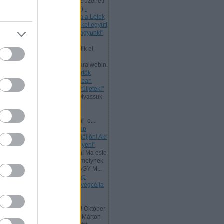
levelet, mert nekünk is szól az üzenet!
Bővebb ...
(
2024.07.11. 21:58
)
-
Csütörtök [2024.07.11.] "Maga a Lélek
tesz bizonyságot a mi lelkünkkel együtt
arról, hogy Isten gyermekei vagyunk!"
Andreas:
Ma, az ÚR Jézus
mennybemenetelével kezdődik el
Pünkösd böjtje!
www.garainyh.hu/garainyh/garaiwebin.
..
(
2024.05.09. 09:53
)
- Csütörtök
[2024.05.09.] "Örüljetek az Úrban
mindenkor! Ismét mondom: örüljetek!"
Andreas:
Nagyheti ajánlat! Olvassuk
el az ÚR Jézus evangéliumát
párhuzamosan:
www.garainyh.hu/evangeliumi_o...
(
2024.03.19. 16:04
)
- Vasárnap
[2024.03.17.] "Aki szomjazik, jöjjön! Aki
akarja, vegye az élet vizét ingyen!"
Andreas:
Kedves Látogatóim! Ma este
zárult az idei Aliansz imahét, melynek
főtémája ez volt: ELŐRE A NAGY M...
(
2024.01.15. 11:35
)
- Vasárnap
[2024.01.14.] "Mert a törvény végcélja
Krisztus, minden hívő
megigazulására!"
Andreas:
Tisztelt Látogatóim! Október
a reformáció hónapja. Luther Márton