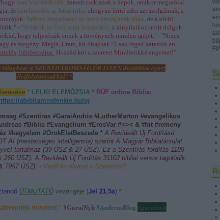
val
"
hogy
nem lesz több idő,
hanem csak azok a napok, amikor megszólal
ang
gja, és
beteljesedik az Isten titka,
ahogyan hírül adta azt szolgáinak, a
emb
 hozzájuk:
Nektek megadatott az Isten országának titka,
de a kívül
ho
atik," -
"
A titkok az Úréi, a mi Istenünkéi,
a kinyilatkoztatott dolgok
sz
rökké, hogy teljesítsük ennek a törvénynek minden igéjét.
" - "Nincs
bű
agy és szegény. Mégis, Uram, kit óhajtsak? Csak téged kereslek én.
FI
sztalás, bűnbocsánat.
Hozzád köt a szeretet Mindörökké engemet!"
e e világban: a SZENTHÁROMSÁG ÚR ISTEN dicsőítése egész
Sa
életfolytatásukkal!
*
keresése
*
LELKI ELEMÓZSIA
* RÚF online Biblia:
https://abibliamindenkie.hu/uj
msag #Szentiras #GaraiAndris #LutherMarton #evangelikus
ndreas #Biblia #Evangelium #ErosVar #<>< & #hit #remeny
ház #kegyelem #OrokEletBeszede *
A Revideált Új Fordítású
AI (mesterséges intelligencia) szerint A Magyar Bibliatársulat
yvet tartalmaz (39 ÓSZ & 27 ÚSZ). Ez a Szentírás fordítás 1189
& 260 ÚSZ). A Revideált Új Fordítás 31102 bibliai versre tagolódik
& 7957 ÚSZ). -
Vedd és olvasd a Szentírást!
R
ztendő
ÚTMUTATÓ
vezérigéje
(
Jel 21,5a
)
*
#GaraiNyh
#AndreasBlog
#garainyh
játeremtek mindent.
"