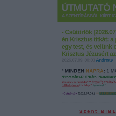
ÚTMUTATÓ N
A SZENTÍRÁSBÓL KIÍRT I
- Csütörtök [2026.0
én Krisztus titkát:
egy test, és velünk 
Krisztus Jézusért az
2026.07.09. 00:03
Andreas
*
MINDEN
NAPRA
:
1 M
*Protestáns-RÚF*Károli*Katolikus
https://garainyh
http://www.garainyh.hu
***
GARAInyh.com
#Halleluja!*
#garainyh*
-
Csütörtök
[2026.07.09
.]
***
AZ ÚRISTE
S z e n t B I B L